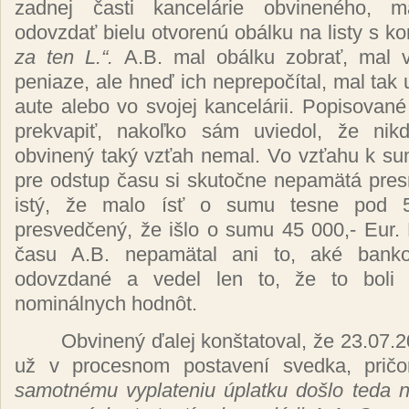
zadnej
časti kancelárie obvineného,
m
odovzdať
bielu
otvorenú obálku
na listy s
ko
za ten L.“.
A.B. mal
obálku zobrať,
mal
peniaze, ale
hneď
ich
neprepočítal,
mal tak
aute alebo vo svojej
kancelárii. Popisovan
prekvapiť, nakoľko sám
uviedol,
že
ni
obvinený taký vzťah
nemal. Vo
vzťahu
k su
pre odstup
času
si
skutočne nepamätá pre
istý, že
malo
ísť
o sumu tesne pod 5
presvedčený, že išlo
o sumu 45 000,- Eur.
času
A.B.
nepamätal
ani to,
aké
bank
odovzdané
a vedel len to,
že
to bol
nominálnych hodnôt.
Obvinený ďalej konštatoval, že
23.07.2
už
v procesnom
postavení
svedka,
pri
samotnému
vyplateniu
úplatku došlo
teda 