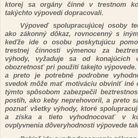
ktorej sa
orgány činné
v trestnom
k
takýchto výpovedí
dopracovali.
Výpoveď spolupracujúcej
osoby t
ako
zákonný dôkaz, rovnocenný
s
iným
keďže
ide o osobu
poskytujúcu
pomo
trestnej
činnosti výmenou
za
beztr
výhody, vyžaduje
sa od
konajúcich 
obozretnosť
pri
použití
takejto
výpovede.
a preto je
potrebné
podrobne
vyhodn
svedok
môže mať motiváciu obviniť iné
týmto spôsobom zabezpečil beztrestno
postih, ako keby neprehovoril, a preto 
poznať všetky výhody, ktoré spolupracu
a
získa
a tieto
vyhodnocovať
v k
ovplyvnenia
dôveryhodnosti výpovede
tak