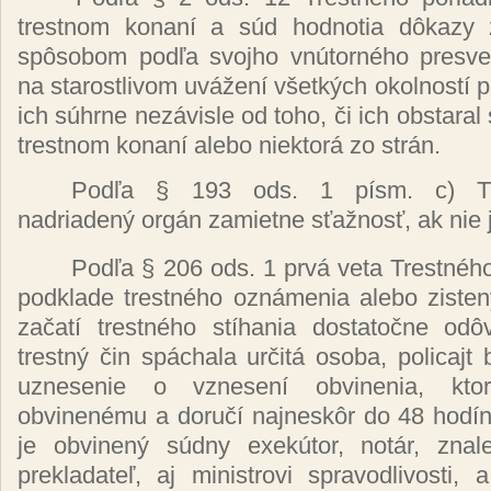
trestnom
konaní
a
súd
hodnotia
dôkazy 
spôsobom podľa
svojho
vnútorného presv
na starostlivom
uvážení všetkých okolností 
ich
súhrne nezávisle
od toho,
či
ich obstaral
trestnom
konaní
alebo
niektorá
zo
strán.
Podľa
§ 193 ods. 1
písm.
c)
T
nadriadený orgán
zamietne
sťažnosť,
ak nie
Podľa
§ 206 ods. 1
prvá
veta
Trestné
podklade
trestného oznámenia
alebo
ziste
začatí trestného stíhania dostatočne od
trestný čin spáchala určitá
osoba, policajt
uznesenie o
vznesení
obvinenia,
kt
obvinenému
a
doručí najneskôr
do 48
hodín
je
obvinený súdny exekútor, notár,
znal
prekladateľ,
aj ministrovi spravodlivosti,