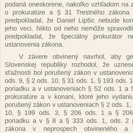
podaná
oneskorene,
nakoľko vzhľadom
na 
o
prokuratúre
a § 31
Trestného zákona
predpokladal,
že
Daniel
Lipšic
nebude
ko
jeho veci. Nikto od neho
nemôže
spravod
predpokladal,
že špeciálny prokurátor
n
ustanovenia
zákona.
V
závere obvinený
navrhol, aby
ge
Slovenskej republiky rozhodol,
že uzne
sťažnosti
bol
porušený zákon
v ustanoveni
ods. 9, § 2 ods. 10, § 31 ods. 1, § 193 ods. 
poriadku a v ustanoveniach § 52 ods. 1 a
prokuratúre
a v
konaní, ktoré
jeho vydan
porušený zákon
v ustanoveniach § 2 ods. 1, 
10, § 199 ods. 3, § 206 ods. 1 a § 20
poriadku a v § 8 a § 333 ods. 1, ods. 2
zákona
v neprospech
obvineného