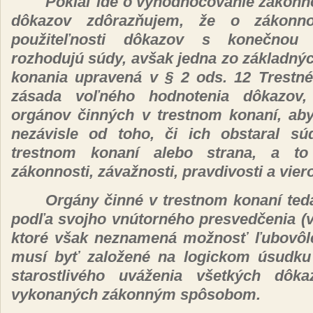
Pokiaľ
ide o vyhodnocovanie
zákonn
dôkazov zdôrazňujem, že
o
zákonn
použiteľnosti dôkazov
s
konečnou 
rozhodujú súdy, avšak
jedna zo
základnýc
konania
upravená
v § 2 ods. 12
Trestn
zásada voľného
hodnotenia
dôkazov
orgánov činných
v trestnom
konaní,
aby
nezávisle
od toho,
či
ich obstaral
sú
trestnom
konaní
alebo strana, a 
zákonnosti, závažnosti,
pravdivosti a vier
Orgány činné
v trestnom
konaní
ted
podľa
svojho
vnútorného presvedčenia (v
ktoré však neznamená možnosť ľubovô
musí byť založené
na logickom
úsudku
starostlivého uváženia všetkých dô
vykonaných zákonným spôsobom.