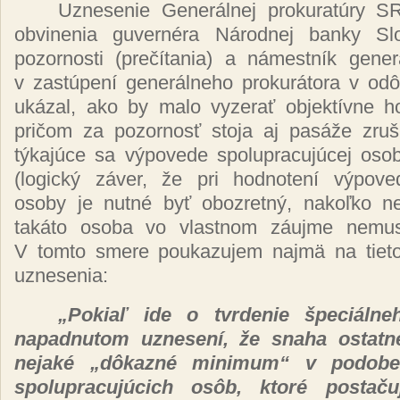
Uznesenie Generálnej prokuratúry S
obvinenia guvernéra Národnej banky Sl
pozornosti (prečítania) a námestník gener
v zastúpení generálneho prokurátora v od
ukázal, ako by malo vyzerať objektívne h
pričom za pozornosť stoja aj pasáže zru
týkajúce sa výpovede spolupracujúcej osob
(logický záver, že pri hodnotení výpove
osoby je nutné byť obozretný, nakoľko n
takáto osoba vo vlastnom záujme nemusí
V tomto smere poukazujem najmä na tieto
uznesenia:
„Pokiaľ
ide o tvrdenie
špeciáln
napadnutom
uznesení, že
snaha
ostat
nejaké „dôkazné
minimum“ v podo
spolupracujúcich osôb, ktoré posta