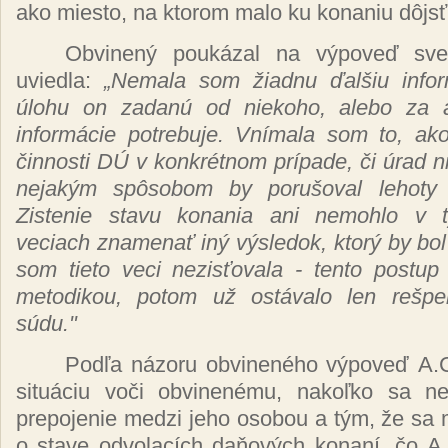
ako miesto, na ktorom malo ku konaniu
dôjsť
Obvinený poukázal
na
výpoveď
sv
uviedla:
„Nemala som
žiadnu ďalšiu info
úlohu
on
zadanú
od niekoho, alebo za
informácie
potrebuje.
Vnímala
som to, a
činnosti DÚ
v
konkrétnom prípade, či úrad
n
nejakým spôsobom
by
porušoval
lehoty
Zistenie stavu konania ani nemohlo v
veciach
znamenať iný výsledok, ktorý
by bol
som tieto veci
nezisťovala
- tento postu
metodikou, potom
už ostávalo
len
rešp
súdu."
Podľa názoru obvineného výpoveď
A.
situáciu voči obvinenému, nakoľko
sa
ne
prepojenie medzi jeho osobou a
tým, že
sa 
o stave
odvolacích daňových konaní, čo
A.