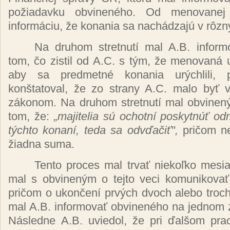
požiadavku obvineného.
Od menovane
informáciu, že
konania sa
nachádzajú
v
rôzn
Na druhom
stretnutí
mal A.B.
infor
tom,
čo
zistil od A.C. s
tým, že menovaná 
aby sa
predmetné
konania
urýchlil
konštatoval, že
zo strany A.C. malo
byť 
zákonom.
Na druhom
stretnutí
mal
obvine
tom,
že:
„majitelia
sú ochotní poskytnúť
od
týchto konaní,
teda sa
odvďačiť",
pričom
n
žiadna
suma.
Tento proces mal
trvať niekoľko
mesi
mal s
obvineným
o tejto veci
komunikova
pričom
o
ukončení prvých
dvoch alebo troc
mal A.B.
informovať obvineného
na jednom
Následne
A.B. uviedol,
že
pri
ďalšom
pr