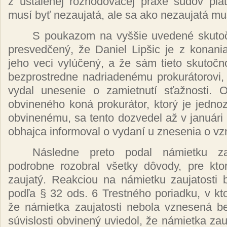
z
ustálenej
rozhodovacej praxe
súdov pla
musí byť nezaujatá,
ale sa ako
nezaujatá m
S poukazom na
vyššie uvedené skuto
presvedčený, že
Daniel
Lipšic
je z konani
jeho veci
vylúčený,
a
že sám
tieto
skutočn
bezprostredne
nadriadenému prokurátorovi
vydal unesenie o
zamietnutí sťažnosti.
O
obvineného koná prokurátor, ktorý
je
jednoz
obvinenému,
sa tento dozvedel
až
v
januári
obhajca informoval o
vydaní
u znesenia o
vz
Následne
preto podal
námietku
z
podrobne rozobral
všetky dôvody,
pre
kt
zaujatý.
Reakciou na
námietku
zaujatosti
podľa
§ 32 ods. 6
Trestného
poriadku, v k
že námietka
zaujatosti nebola
vznesená
b
súvislosti obvinený
uviedol,
že námietka
zau