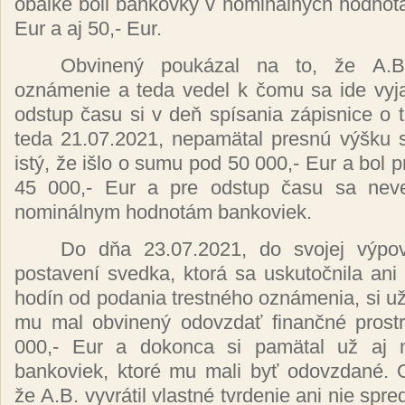
obálke
boli bankovky v
nominálnych hodno
Eur a aj 50,- Eur.
Obvinený poukázal
na to,
že
A.
oznámenie
a teda vedel k
čomu
sa ide
vyj
odstup
času
si v
deň spísania zápisnice
o 
teda 21.07.2021,
nepamätal presnú výšku
istý, že išlo
o sumu pod 50 000,- Eur a bol
p
45 000,- Eur a pre odstup
času
sa nev
nominálnym hodnotám
bankoviek.
Do
dňa
23.07.2021, do svojej
výp
postavení
svedka,
ktorá
sa
uskutočnila
ani
hodín
od podania
trestného oznámenia,
si
u
mu mal
obvinený odovzdať finančné
prost
000,- Eur a dokonca si
pamätal už
aj
bankoviek,
ktoré
mu mali
byť odovzdané. O
že
A.B.
vyvrátil vlastné
tvrdenie ani nie spr