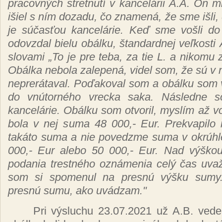
pracovných stretnutí
v
kancelárii
A.A. On m
išiel
s
ním
dozadu,
čo znamená, že
sme
išli,
je
súčasťou kancelárie. Keď
sme
vošli
d
odovzdal bielu
obálku, štandardnej veľkosti
slovami „To je pre teba, za tie L. a nikomu
Obálka
nebola
zalepená,
videl som,
že sú
v 
neprerátaval. Poďakoval
som a
obálku
som v
do
vnútorného
vrecka saka.
Následne
kancelárie. Obálku
som otvoril,
myslím až
v
bola v nej suma 48 000,- Eur. Prekvapil
takáto
suma a nie povedzme suma v
okrúh
000,- Eur alebo 50 000,- Eur. Nad
výško
podania
trestného oznámenia celý čas uvaž
som si spomenul na
presnú výšku
sum
presnú
sumu, ako
uvádzam."
Pri
výsluchu
23.07.2021
už
A.B. ved