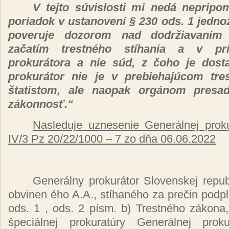
V tejto
súvislosti
mi
nedá nepripom
poriadok v
ustanovení
§ 230 ods. 1
jedn
poveruje dozorom nad
dodržiavaním
začatím trestného stíhania
a v
pr
prokurátora
a nie
súd,
z
čoho
je
dost
prokurátor
nie je v
prebiehajúcom
tr
štatistom,
ale naopak
orgánom presa
zákonnosť.“
Nasleduje uznesenie Generálnej prok
IV/3 Pz 20/22/1000 – 7 zo dňa 06.06.2022
Generálny prokurátor Slovenskej republ
obvinen ého A.A., stíhaného za prečin podp
ods. 1 , ods. 2 písm. b) Trestného zákona
špeciálnej prokuratúry Generálnej proku