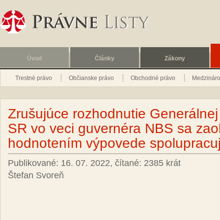
Úvod
Články
Zákony
Trestné právo
Občianske právo
Obchodné právo
Medzináro
Zrušujúce rozhodnutie Generálnej
SR vo veci guvernéra NBS sa zaob
hodnotením výpovede spolupracuj
Publikované: 16. 07. 2022, čítané: 2385 krát
Štefan Svoreň