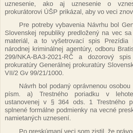
uznesenie, ako aj uznesenie o
vzn
prokurátorovi ÚŠP prikázal,
aby vo veci znov
Pre potreby vybavenia
Návrhu
bol
Gen
Slovenskej republiky
predložený
na vec s
materiál,
a to
vyšetrovací
spis
Prezídia
národnej kriminálnej agentúry,
odboru Brati
299/NKA-BA3-2021-RČ
a
dozorový
spi
prokuratúry Generálnej prokuratúry
Slovensk
VII/2 Gv 99/21/1000.
Návrh
bol
podaný oprávnenou
osobou
písm.
a)
Trestného
poriadku v lehot
ustanovenej v § 364 ods. 1
Trestného
p
splnené formálne
podmienky na
vecné pres
namietaných uznesení.
Po
preskúmaní
veci som zistil,
že práv