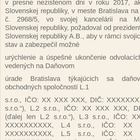
v presne nezistenom dni v roku 2017, a
Slovenskej republiky, v meste Bratislava na 
č.
2968/5, vo svojej
kancelárii
na Mi
Slovenskej republiky,
požadoval
od prezide
Slovenskej republiky A.B., aby v
rámci
svoji
stav a
zabezpečil možné
urýchlenie
a
úspešné ukončenie odvolacíc
vedených
na
Daňovom
úrade Bratislava týkajúcich sa daňo
obchodných spoločností L.1
s.r.o., IČO: XX XXX XXX, DIČ: XXXXXXXX
s.r.o.“), L.2 s.r.o., IČO: XX XXX XXX
(ďalej len L.2 s.r.o.“), L.3 s.r.o., IČO
XXXXXXXXXX, L.4 s.r.o., IČO: XX
XXXXXXXXXX, L.5 s.r.o., IČO: XX