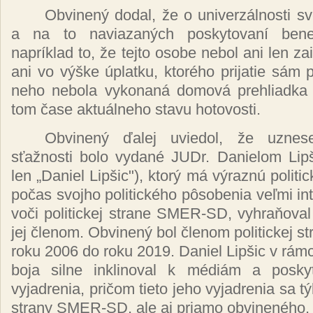
Obvinený
dodal,
že
o
univerzálnosti 
a na to
naviazaných poskytovaní
ben
napríklad
to,
že
tejto osobe nebol ani len
za
ani vo
výške úplatku, ktorého
prijatie
sám
neho nebola
vykonaná domová
prehliadka
tom
čase aktuálneho
stavu hotovosti.
Obvinený ďalej
uviedol,
že
uzne
sťažnosti
bolo
vydané
JUDr. Danielom
Lip
len „Daniel
Lipšic"), ktorý má výraznú politi
počas
svojho
politického pôsobenia veľmi i
voči
politickej strane SMER-SD,
vyhraňova
jej
členom. Obvinený
bol
členom
politickej 
roku 2006 do roku 2019. Daniel
Lipšic
v
rám
boja silne inklinoval k
médiám
a posky
vyjadrenia,
pričom
tieto jeho vyjadrenia sa
tý
strany SMER-SD, ale aj priamo
obvineného.