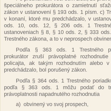
špeciálneho prokurátora
o
zamietnutí sťa
zákon
v
ustanovení
§ 193 ods. 1
písm.
c)
T
v
konaní, ktoré
mu
predchádzalo,
v ustano
ods. 10, ods. 12, § 206 ods. 1
Trest
ustanoveniach § 8, § 10 ods. 2, § 333 ods
Trestného zákona,
a to v neprospech
obvine
Podľa
§ 363 ods. 1
Trestného
prokurátor zruší právoplatné
rozhodnuti
policajta, ak
takým rozhodnutím
alebo 
predchádzalo,
bol
porušený zákon.
Podľa
§ 364 ods. 1
Trestného
poriad
podľa
§ 363 ods. 1
môžu podať
do t
právoplatnosti napadnutého
rozhodnutia
a)
obvinený
vo svoj prospech,