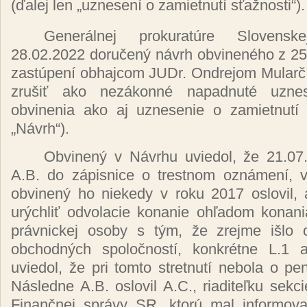
(ďalej len „uznesení o zamietnutí sťažnosti“).
Generálnej prokuratúre Slovensk
28.02.2022 doručený návrh obvineného z 25
zastúpení obhajcom JUDr. Ondrejom Mularčí
zrušiť ako nezákonné napadnuté uzne
obvinenia ako aj uznesenie o zamietnutí s
„Návrh“).
Obvinený v Návrhu uviedol, že 21.07
A.B. do zápisnice o trestnom oznámení, v 
obvinený ho niekedy v roku 2017 oslovil, a
urýchliť odvolacie konanie ohľadom konani
právnickej osoby s tým, že zrejme išlo 
obchodných spoločností, konkrétne L.1 a
uviedol, že pri tomto stretnutí nebola o pe
Následne A.B. oslovil A.C., riaditeľku sek
Finančnej správy SR, ktorú
mal
informov