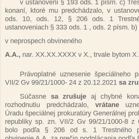
v ustanovení § 193 ods. 1 písm. c) Tre
konaní, ktoré mu predchádzalo, v ustanov
ods. 10, ods. 12, § 206 ods. 1 Trestn
ustanoveniach § 333 ods. 1 , ods. 2 písm. b
v neprospech obvineného
A.A.,
nar. XX.XX.XXXX v X., trvale bytom X.
Právoplatné uznesenie špeciálneho pr
VII/2 Gv 99/21/1000- 24 z 20.12.2021
sa zru
Súčasne
sa zrušuje
aj chybné kona
rozhodnutiu predchádzalo,
vrátane
uzn
Úradu špeciálnej prokuratúry Generálnej pro
republiky sp. zn. VII/2 Gv 99/21/1000-8
z 
bolo
podľa
§ 206 od s. 1
Trestného
obvinenie A.A. za
prečin podplácania podľa