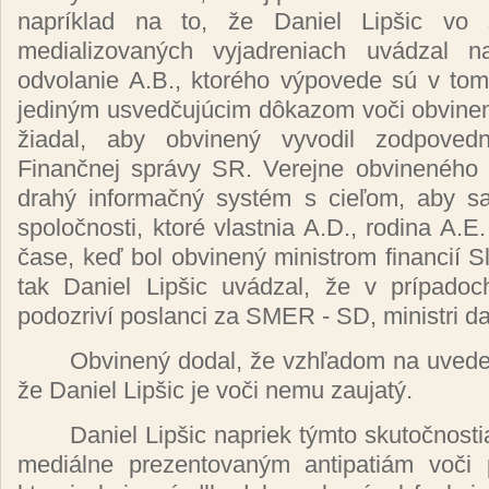
napríklad
na to,
že
Daniel
Lipšic
vo 
medializovaných
vyjadreniach
uvádzal n
odvolanie A.B.,
ktorého výpovede sú
v tom
jediným usvedčujúcim dôkazom voči obvine
žiadal,
aby
obvinený
vyvodil
zodpoved
Finančnej správy
SR. Verejne
obvineného 
drahý informačný systém
s
cieľom,
aby s
spoločnosti, ktoré
vlastnia A.D., rodina A.E
čase, keď
bol
obvinený
ministrom
financií
S
tak Daniel
Lipšic uvádzal, že
v
prípado
podozriví
poslanci za SMER - SD, ministri d
Obvinený
dodal,
že vzhľadom
na
uved
že
Daniel
Lipšic
je
voči
nemu
zaujatý.
Daniel
Lipšic
napriek
týmto skutočnost
mediálne prezentovaným antipatiám voči