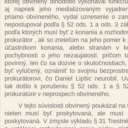
ktorej
obvinený
dlhodobo
vykonával
funkci
aj napriek jeho
medializovaným
vyjadr
priamo
obvineného,
vydal uznesenie o
zam
nepostupoval
podľa
§ 52 ods. 1 a ods. 3
zá
podľa ktorých musí byť
z konania a rozhodo
prokurátor
, ak so
zreteľom
na jeho pomer k
účastníkom
konania, alebo
stranám
v
k
pochybnosti o jeho nezaujatosti,
pričom t
povinný,
len
čo
sa dozvie o
skutočnostiach
byť vylúčený, oznámiť
to svojmu bezprost
prokurátorovi, čo
Daniel
Lipšic
neurobil.
U
tak
došlo
k
porušeniu
§ 52 ods. 1 a § 5
prokuratúre
v neprospech
obvineného.
V tejto
súvislosti obvinený poukázal
na 
nielen
musí byť poskytovaná,
ale
musí
poskytovaná.
V zmysle
výkladu
§ 31
Trestn