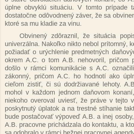
úplne obvyklú situáciu.
V tomto
prípade
dostatočne odôvodnený záver, že
sa
obvine
ktoré
sa mu kladie za vinu.
Obvinený zdôraznil, že situácia po
univerzálna. Nakoľko
nikto nebol
prítomný, 
požiadať
o
urýchlenie predmetných daňový
okrem A.C. o tom A.B. nehovoril,
pričom
došlo
v
rámci komunikácie
s A.C.
označi
zákonný, pričom
A.C. ho
hodnotí
ako
úp
cieľom zistiť, či sú dodržiavané
lehoty. A.
mohol v
každom
jednom
daňovom konaní
niekoho overoval
uviesť, že práve
v tejto
poskytnutý úplatok
a na
trestné stíhanie
tak
bude
postačovať výpoveď
A.B. a inej osoby
A.B. pracovne
prichádzala
do kontaktu, a
kto
sa odohralo v
rámci bežnej
pracovnej agendy