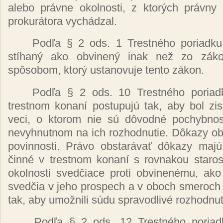
alebo
právne
okolnosti, z
ktorých právny
prokurátora vychádzal.
Podľa
§ 2 ods. 1
Trestného
poriadk
stíhaný
ako
obvinený
inak
než
zo
zák
spôsobom, ktorý
ustanovuje tento
zákon.
Podľa
§ 2 ods. 10
Trestného
poria
trestnom
konaní postupujú
tak, aby bol
zi
veci, o ktorom nie
sú dôvodné
pochybnos
nevyhnutnom na ich rozhodnutie.
Dôkazy ob
povinnosti.
Právo obstarávať dôkazy maj
činné
v trestnom
konaní
s rovnakou
staro
okolnosti
svedčiace
proti
obvinenému,
ako
svedčia
v jeho prospech a v oboch smeroc
tak, aby
umožnili súdu spravodlivé
rozhodnut
Podľa
§ 2 ods. 12
Trestného
poria