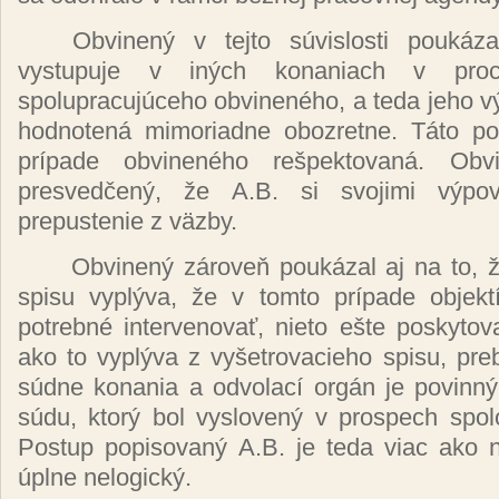
Obvinený
v tejto
súvislosti pouká
vystupuje v
iných
konaniach v pr
spolupracujúceho obvineného,
a teda jeho
v
hodnotená
mimoriadne obozretne.
Táto p
prípade obvineného rešpektovaná. Ob
presvedčený, že
A.B. si svojimi
výpo
prepustenie z
väzby.
Obvinený zároveň poukázal
aj na to,
spisu
vyplýva, že
v tomto
prípade objek
potrebné intervenovať,
nieto
ešte poskytov
ako to
vyplýva
z
vyšetrovacieho
spisu, pre
súdne
konania a
odvolací orgán
je
povinný
súdu, ktorý
bol
vyslovený
v prospech
spol
Postup
popisovaný
A.B. je teda viac ako
úplne nelogický.