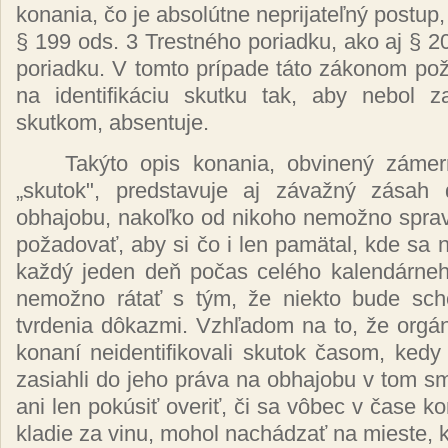
konania,
čo
je
absolútne neprijateľný
postup
§ 199 ods. 3
Trestného
poriadku, ako aj § 2
poriadku. V tomto
prípade táto zákonom pož
na
identifikáciu
skutku tak, aby nebol
z
skutkom, absentuje.
Takýto
opis konania,
obvinený záme
„skutok", predstavuje aj
závažný zásah
obhajobu,
nakoľko
od nikoho
nemožno
spra
požadovať,
aby si
čo
i len
pamätal,
kde sa
každý
jeden
deň počas celého kalendárn
nemožno rátať
s
tým, že
niekto bude
sch
tvrdenia
dôkazmi. Vzhľadom
na to,
že orgá
konaní
neidentifikovali skutok
časom,
kedy
zasiahli do jeho
práva
na obhajobu v tom s
ani len
pokúsiť overiť, či
sa
vôbec
v
čase
ko
kladie za vinu, mohol
nachádzať
na mieste,