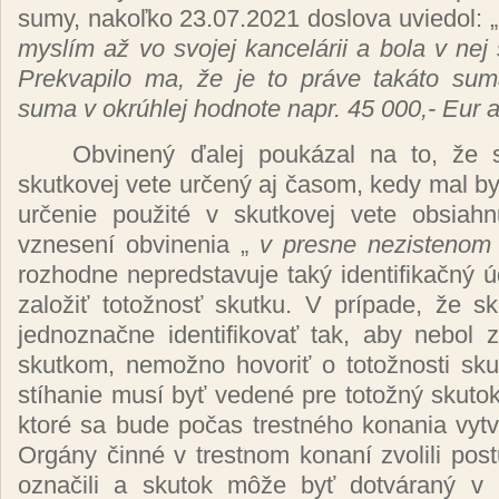
sumy,
nakoľko
23.07.2021 doslova uviedol:
„
myslím až
vo svojej
kancelárii
a bola v nej
Prekvapilo ma,
že
je to
práve takáto
sum
suma v
okrúhlej
hodnote napr. 45 000,- Eur a
Obvinený ďalej poukázal
na to,
že
skutkovej vete
určený
aj
časom,
kedy mal
by
určenie použité
v skutkovej vete obsiah
vznesení
obvinenia „
v presne nezistenom 
rozhodne nepredstavuje
taký identifikačný 
založiť totožnosť
skutku. V
prípade, že
sk
jednoznačne identifikovať
tak, aby nebol
skutkom,
nemožno hovoriť
o
totožnosti
sku
stíhanie musí byť vedené
pre
totožný
skutok
ktoré
sa bude
počas trestného
konania
vyt
Orgány činné
v trestnom
konaní
zvolili po
označili
a skutok
môže byť dotváraný
v 