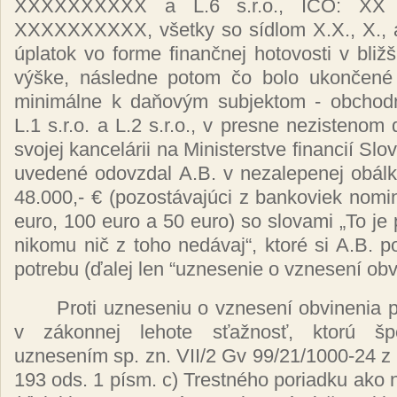
XXXXXXXXXX a L.6 s.r.o., IČO: XX
XXXXXXXXXX, všetky so sídlom X.X., X., a 
úplatok vo forme finančnej hotovosti v bližš
výške, následne potom čo bolo ukončené 
minimálne k daňovým subjektom - obchod
L.1 s.r.o. a L.2 s.r.o., v presne nezistenom
svojej kancelárii na Ministerstve financií Slo
uvedené odovzdal A.B. v nezalepenej obálk
48.000,- € (pozostávajúci z bankoviek nom
euro, 100 euro a 50 euro) so slovami „To je p
nikomu nič z toho nedávaj“, ktoré si A.B. p
potrebu (ďalej len “uznesenie o vznesení obv
Proti uzneseniu o vznesení obvinenia 
v zákonnej lehote sťažnosť, ktorú špe
uznesením sp. zn. VII/2 Gv 99/21/1000-24 z
193 ods. 1 písm. c) Trestného poriadku ako