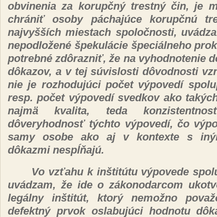
obvinenia za
korupčný trestný čin,
je
m
chrániť
osoby
páchajúce korupčnú tr
najvyšších
miestach
spoločnosti, uvádz
nepodložené špekulácie špeciálneho pro
potrebné zdôrazniť, že
na vyhodnotenie
d
dôkazov,
a v tej
súvislosti dôvodnosti
vz
nie je
rozhodujúci počet výpovedí spolu
resp.
počet výpovedí
svedkov ako
takýc
najmä
kvalita, teda
konzistentn
dôveryhodnosť týchto výpovedí, čo vý
samy osobe ako aj v kontexte s
in
dôkazmi nespĺňajú.
Vo
vzťahu
k
inštitútu výpovede spo
uvádzam, že
ide o
zákonodarcom ukot
legálny inštitút, ktorý nemožno pov
defektný
prvok
oslabujúci
hodnotu
dôk