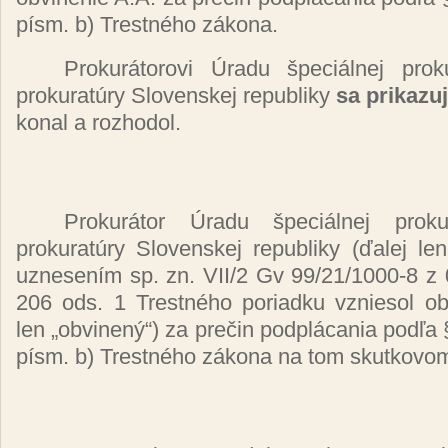
písm.
b)
Trestného zákona.
Prokurátorovi Úradu špeciálnej prok
prokuratúry
Slovenskej republiky
sa prikazu
konal a rozhodol.
Prokurátor Úradu špeciálnej proku
prokuratúry
Slovenskej republiky
(ďalej
le
uznesením
sp. zn. VII/2 Gv 99/21/1000-8 z
206 ods. 1
Trestného
poriadku vzniesol o
len
„obvinený“)
za
prečin podplácania podľa
písm.
b)
Trestného zákona
na tom skutkov