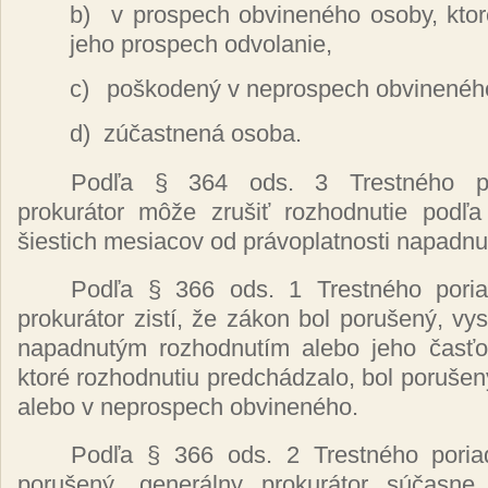
b)
v prospech
obvineného
osoby,
kto
jeho prospech odvolanie,
c)
poškodený
v neprospech
obvinenéh
d)
zúčastnená
osoba.
Podľa
§ 364 ods. 3
Trestného
prokurátor môže zrušiť
rozhodnutie
podľ
šiestich
mesiacov od
právoplatnosti napadn
Podľa
§ 366 ods. 1
Trestného
pori
prokurátor zistí, že zákon
bol
porušený, vys
napadnutým rozhodnutím
alebo jeho
časť
ktoré
rozhodnutiu
predchádzalo,
bol
porušen
alebo v neprospech
obvineného.
Podľa
§ 366 ods. 2
Trestného
pori
porušený, generálny prokurátor súčasn