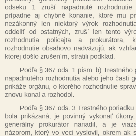
odseku 1
zruší napadnuté
rozhodnuti
prípadne
aj
chybné
konanie,
ktoré
mu
p
nezákonný
len
niektorý výrok
rozhodnut
oddeliť
od
ostatných, zruší
len tento
výr
rozhodnutia policajta a
prokurátora,
rozhodnutie obsahovo
nadväzujú,
ak
vzhľ
ktorej
došlo zrušením,
stratili podklad.
Podľa
§ 367 ods. 1
písm.
b)
Trestného
napadnutého
rozhodnutia alebo jeho
časti 
prikáže orgánu,
o
ktorého
rozhodnutie sprav
znovu konal a rozhodol.
Podľa
§ 367 ods. 3
Trestného
poriadku
bola
prikázaná,
je
povinný vykonať úkony
generálny prokurátor
nariadil, a je
via
názorom, ktorý
vo veci vyslovil, okrem ak 