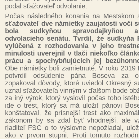
podal sťažovateľ odvolanie.
Počas následného konania na Mestskom 
sťažovateľ dve námietky zaujatosti voči s
bola sudkyňou spravodajkyňou a
odvolacieho senátu. Tvrdil, že sudkyňa 
vylúčená z rozhodovania v jeho trestne
minulosti uverejnil v tlači niekoľko článko
prácu a spochybňujúcich jej bezúhonn
Obe námietky boli zamietnuté. V roku 2019 
potvrdil odsúdenie pána Boseva za oh
zopakoval dôvody, ktoré uviedol Okresný s
uznal sťažovateľa vinným v ďalšom bode ob
za iný výrok, ktorý vyslovil počas toho istéh
ide o trest, ktorý sa má uložiť pánovi Bos
konštatoval, že prísnejší trest ako maximá
zákonom by sa zdal byť vhodnejší, ale v
riaditeľ FSC o to výslovne nepožiadal, ulož
ako v prvom stupni. Proti tomuto rozhod