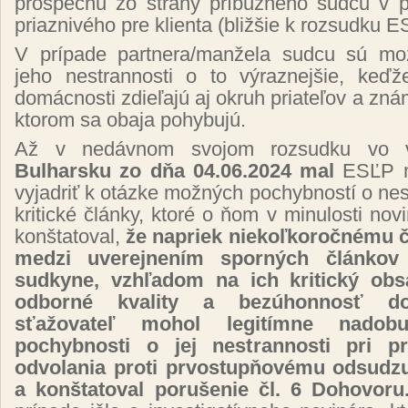
prospechu zo strany príbuzného sudcu v p
priaznivého pre klienta (bližšie k rozsudku 
V prípade partnera/manžela sudcu sú mo
jeho nestrannosti o to výraznejšie, keď
domácnosti zdieľajú aj okruh priateľov a zná
ktorom sa obaja pohybujú.
Až v nedávnom svojom rozsudku vo
Bulharsku zo dňa 04.06.2024 mal
ESĽP m
vyjadriť k otázke možných pochybností o nes
kritické články, ktoré o ňom v minulosti nov
konštatoval,
že napriek niekoľkoročnému
medzi uverejnením sporných článkov
sudkyne, vzhľadom na ich kritický obs
odborné kvality a bezúhonnosť do
sťažovateľ mohol legitímne nadobu
pochybnosti o jej nestrannosti pri p
odvolania proti prvostupňovému odsudz
a konštatoval porušenie čl. 6 Dohovor