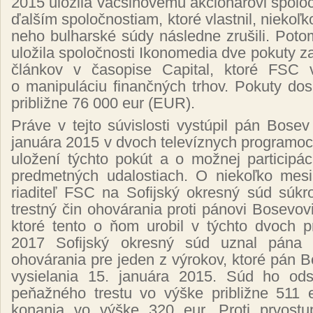
2015 uložila väčšinovému akcionárovi spolo
ďalším spoločnostiam, ktoré vlastnil, niekoľk
neho bulharské súdy následne zrušili. Pot
uložila spoločnosti Ikonomedia dve pokuty z
článkov v časopise Capital, ktoré FSC 
o manipuláciu finančných trhov. Pokuty dos
približne 76 000 eur (EUR).
Práve v tejto súvislosti vystúpil pán Bose
januára 2015 v dvoch televíznych programoch
uložení týchto pokút a o možnej participác
predmetných udalostiach. O niekoľko mes
riaditeľ FSC na Sofijský okresný súd súk
trestný čin ohovárania proti pánovi Bosevov
ktoré tento o ňom urobil v týchto dvoch 
2017 Sofijský okresný súd uznal pána
ohovárania pre jeden z výrokov, ktoré pán B
vysielania 15. januára 2015. Súd ho ods
peňažného trestu vo výške približne 511 
konania vo výške 320 eur. Proti prvost