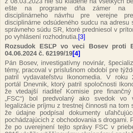
z 08.03.2023 nie sú kladené na všetkých bez
ešte na programe dňa zámer na po
disciplinárneho návrhu pre verejne pr
disciplinárne odsúdeného sudcu na adresu 
správneho súdu SR, ktoré predniesol v príto
po vyhlásení rozhodnutia.
[3]
Rozsudok ESĽP vo veci Bosev proti 
04.06.2024 č. 62199/19
[4]
Pán Bosev, investigatívny novinár, špeciali
témy, pracoval v príslušnom období pre týžde
patril vydavateľstvu Ikonomedia. V roku
portál Dnevnik, ktorý patril spoločnosti Iko
že vtedajší riaditeľ Komisie pre finančný
„FSC“) bol predvolaný ako svedok vo v
legalizácie príjmu z trestnej činnosti na to
že údajne podpísal dokumenty uľahčujú
pochádzajúcich z obchodovania s drogami. P
že po uverejnení tejto správy FSC v prie