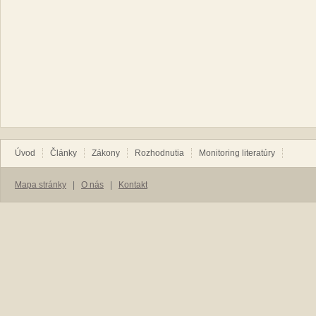
Úvod
Články
Zákony
Rozhodnutia
Monitoring literatúry
Mapa stránky
|
O nás
|
Kontakt