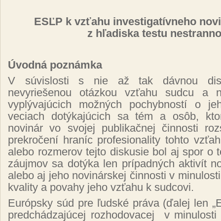
ESĽP k vzťahu investigatívneho nov
z hľadiska testu nestranno
Úvodná poznámka
V súvislosti s nie až tak dávnou di
nevyriešenou otázkou vzťahu sudcu a n
vyplývajúcich možných pochybností o jeh
veciach dotýkajúcich sa tém a osôb, kt
novinár vo svojej publikačnej činnosti roz
prekročení hraníc profesionality tohto vzť
alebo rozmerov tejto diskusie bol aj spor o t
záujmov sa dotýka len prípadných aktivít 
alebo aj jeho novinárskej činnosti v minulos
kvality a povahy jeho vzťahu k sudcovi.
Európsky súd pre ľudské práva (ďalej len „
predchádzajúcej rozhodovacej
v minulosti