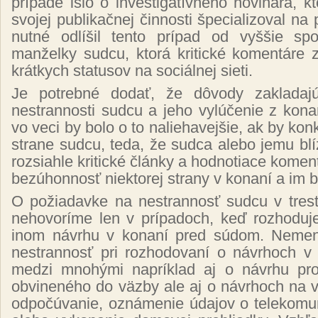
prípade išlo o investigatívneho novinára, k
svojej publikačnej činnosti špecializoval na
nutné odlíšil tento prípad od vyššie sp
manželky sudcu, ktorá kritické komentáre 
krátkych statusov na sociálnej sieti.
Je potrebné dodať, že dôvody zakladaj
nestrannosti sudcu a jeho vylúčenie z kon
vo veci by bolo o to naliehavejšie, ak by konk
strane sudcu, teda, že sudca alebo jemu blí
rozsiahle kritické články a hodnotiace kome
bezúhonnosť niektorej strany v konaní a im b
O požiadavke na nestrannosť sudcu v tres
nehovoríme len v prípadoch, keď rozhoduj
inom návrhu v konaní pred súdom. Nemene
nestrannosť pri rozhodovaní o návrhoch v
medzi mnohými napríklad aj o návrhu pro
obvineného do väzby ale aj o návrhoch na 
odpočúvanie, oznámenie údajov o telekomu