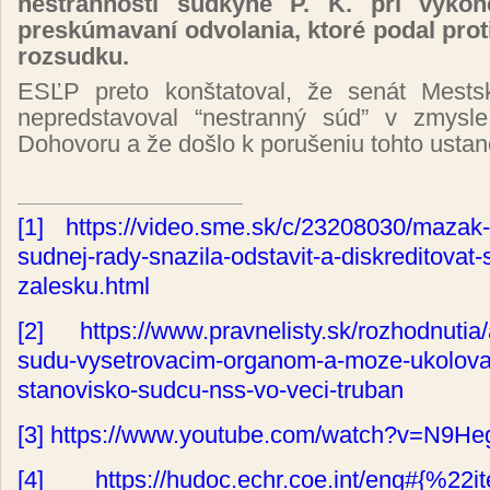
nestrannosti sudkyne P. K. pri výkone
preskúmavaní odvolania, ktoré podal pro
rozsudku.
ESĽP preto konštatoval, že senát Mests
nepredstavoval “nestranný súd” v zmysl
Dohovoru a že došlo k porušeniu tohto ustan
[1]
https://video.sme.sk/c/23208030/mazak-u
sudnej-rady-snazila-odstavit-a-diskreditovat
zalesku.html
[2]
https://www.pravnelisty.sk/rozhodnutia
sudu-vysetrovacim-organom-a-moze-ukolovat-
stanovisko-sudcu-nss-vo-veci-truban
[3]
https://www.youtube.com/watch?v=N9H
[4]
https://hudoc.echr.coe.int/eng#{%2