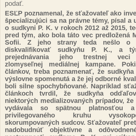
podať.
ESĽP poznamenal, že sťažovateľ ako inve
špecializujúci sa na právne témy, písal a
o sudkyni P. K. v rokoch 2012 až 2015, t
pred tým, ako bola táto vec predložená
Sofii. Z jeho strany teda nešlo o
diskvalifikovať sudkyňu P. K., a t
prejednávania jeho trestnej veci 
zlomyseľnej mediálnej kampane. Pok
článkov, treba poznamenať, že sudkyňa 
výslovne spomenutá a že jej odborné kva
boli silne spochybňované. Napríklad sťa
článkoch tvrdil, že sudkyňa odďaľo
niektorých medializovaných prípadov, že
vydávala so spätnou platnosťou a
privilegovaného kruhu vysoko
skorumpovaných sudcov. Sťažovateľ pret
nadobudnúť objektívne a odôvodnen