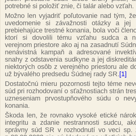
potrebné si položiť znie, či talár alebo vzťah.
Možno len vyjadriť poľutovanie nad tým, ž
uvedomenie si závažnosti otázky a jej
prebiehajúce trestné konania, bola voči čle
ktorí si dovolili tému vzťahu sudca a n
verejnom priestore ako aj na zasadnutí Súd
nenávistná kampaň a adresované invektí
snahy z odstavenia sudkyne a jej diskreditác
niektorých osôb z verejného priestoru ale d
už bývalého predsedu Súdnej rady SR.
[1]
Dostatočnú mieru pozornosti tejto téme nev
súd pri rozhodovaní o sťažnostiach strán tre
uzneseniam prvostupňového súdu o nevy
konania.
Škoda len, že rovnako vysoké etické náro
integritu a zdanie nestrannosti sudcu, ak
správny súd SR v rozhodnutí vo veci sp. 