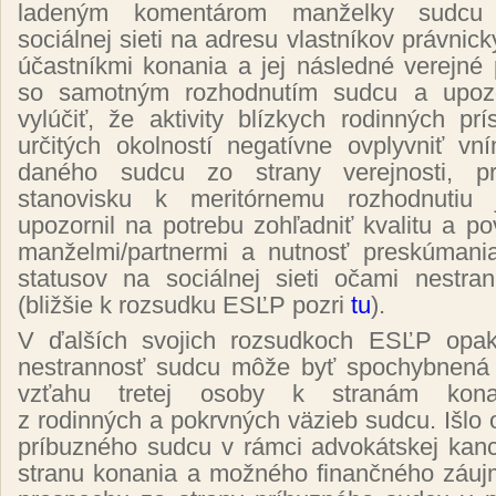
ladeným komentárom manželky sudcu 
sociálnej sieti na adresu vlastníkov právnick
účastníkmi konania a jej následné verejné 
so samotným rozhodnutím sudcu a upozo
vylúčiť, že aktivity blízkych rodinných p
určitých okolností negatívne ovplyvniť vn
daného sudcu zo strany verejnosti, p
stanovisku k meritórnemu rozhodnutiu
upozornil na potrebu zohľadniť kvalitu a 
manželmi/partnermi a nutnosť preskúmani
statusov na sociálnej sieti očami nestra
(bližšie k rozsudku ESĽP pozri
tu
).
V ďalších svojich rozsudkoch ESĽP opako
nestrannosť sudcu môže byť spochybnená 
vzťahu tretej osoby k stranám konan
z rodinných a pokrvných väzieb sudcu. Išlo 
príbuzného sudcu v rámci advokátskej kanc
stranu konania a možného finančného záuj