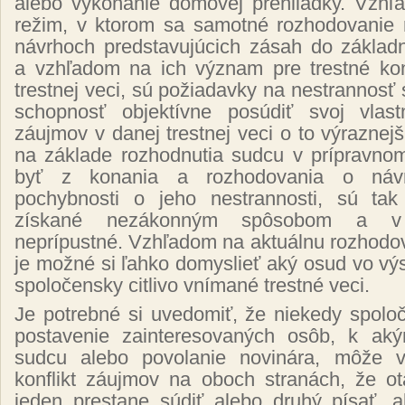
alebo vykonanie domovej prehliadky. Vzh
režim, v ktorom sa samotné rozhodovanie re
návrhoch predstavujúcich zásah do základ
a vzhľadom na ich význam pre trestné ko
trestnej veci, sú požiadavky na nestrannosť
schopnosť objektívne posúdiť svoj vlast
záujmov v danej trestnej veci o to výraznej
na základe rozhodnutia sudcu v prípravnom
byť z konania a rozhodovania o náv
pochybnosti o jeho nestrannosti, sú ta
získané nezákonným spôsobom a v
neprípustné. Vzhľadom na aktuálnu rozhodo
je možné si ľahko domyslieť aký osud vo vý
spoločensky citlivo vnímané trestné veci.
Je potrebné si uvedomiť, že niekedy spol
postavenie zainteresovaných osôb, k aký
sudcu alebo povolanie novinára, môže vy
konflikt záujmov na oboch stranách, že ot
jeden prestane súdiť alebo druhý písať, a