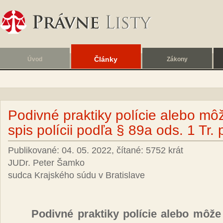
Články
Úvod
Zákony
Podivné praktiky polície alebo m
spis polícii podľa § 89a ods. 1 Tr. 
Publikované: 04. 05. 2022, čítané: 5752 krát
JUDr. Peter Šamko
sudca Krajského súdu v Bratislave
Po­div­né prak­ti­ky po­lí­cie ale­bo mô­