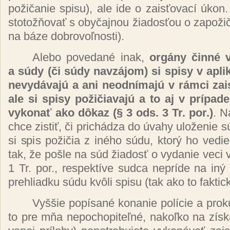
po­ži­ča­nie spi­su), ale ide o za­is­ťo­va­cí úko
sto­tož­ňo­vať s oby­čaj­nou žia­dos­ťou o za­po­ži­č
na bá­ze dob­ro­voľ­nos­ti).
Ale­bo po­ve­da­né inak,
or­gá­ny čin­né 
a sú­dy (či sú­dy nav­zá­jom) si spi­sy v ap­li
ne­vy­dá­va­jú a ani neod­ní­ma­jú v rám­ci za­i
ale si spi­sy po­ži­čia­va­jú a to aj v prí­pa­d
vy­ko­nať ako dô­kaz (§ 3 ods. 3 Tr. por.)
. N
chce zis­tiť, či pri­chá­dza do úva­hy ulo­že­nie s
si spis po­ži­čia z iné­ho sú­du, kto­rý ho ve­die.
tak, že poš­le na súd žia­dosť o vy­da­nie ve­ci
1 Tr. por., res­pek­tí­ve sud­ca nep­rí­de na in
pre­hliad­ku sú­du kvô­li spi­su (tak ako to fak­tic­ky
Vy­ššie po­pí­sa­né ko­na­nie po­lí­cie a pro­
to pre mňa ne­po­cho­pi­teľ­né, na­koľ­ko na zís­ka