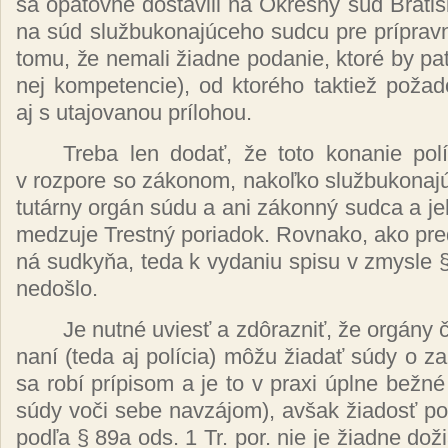
sa opä­tov­ne dos­ta­vi­li na Ok­res­ný súd Bra­tis­la­
na súd služ­bu­ko­na­jú­ce­ho sud­cu pre príp­rav­
to­mu, že ne­ma­li žiad­ne po­da­nie, kto­ré by pat­
nej kom­pe­ten­cie), od kto­ré­ho tak­tiež po­ža­do
aj s uta­jo­va­nou príl­ohou.
Tre­ba len do­dať, že to­to ko­na­nie po­lí
v roz­po­re so zá­ko­nom, na­koľ­ko služ­bu­ko­na­j
tu­tár­ny or­gán sú­du a ani zá­kon­ný sud­ca a je
me­dzu­je Trest­ný po­ria­dok. Rov­na­ko, ako pre
ná sud­ky­ňa, te­da k vy­da­niu spi­su v zmys­le
ne­doš­lo.
Je nut­né uviesť a zdô­raz­niť, že or­gá­ny 
na­ní (te­da aj po­lí­cia) mô­žu žia­dať sú­dy o za­
sa ro­bí prí­pi­som a je to v praxi úpl­ne bež­né 
sú­dy vo­či se­be nav­zá­jom), av­šak žia­dosť po­l
pod­ľa § 89a ods. 1 Tr. por. nie je žiad­ne do­žia