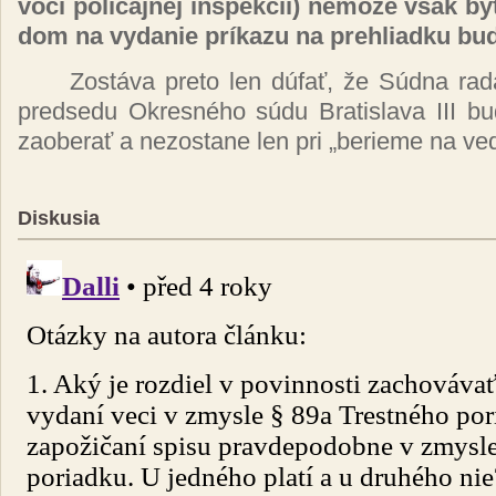
vo­či po­li­caj­nej in­špek­cii) ne­mô­že však 
dom na vy­da­nie prí­ka­zu na pre­hliad­ku bu­
Zos­tá­va pre­to len dú­fať, že Súd­na ra
pred­se­du Ok­res­né­ho sú­du Bra­tis­la­va III b
za­obe­rať a ne­zos­ta­ne len pri „be­rie­me na ve­
Diskusia