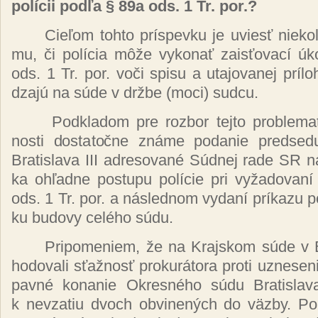
po­lí­cii pod­ľa § 89a ods. 1 Tr. por.?
Cie­ľom toh­to prís­pev­ku je uviesť nie­ko
mu, či po­lí­cia mô­že vy­ko­nať za­is­ťo­va­cí
ods. 1 Tr. por. vo­či spi­su a uta­jo­va­nej príl­
dza­jú na sú­de v dr­žbe (mo­ci) sud­cu.
Pod­kla­dom pre roz­bor tej­to prob­le­ma­
nos­ti dos­ta­toč­ne zná­me po­da­nie pred­se­
Bra­tis­la­va III ad­re­so­va­né Súd­nej ra­de SR na
ka oh­ľad­ne pos­tu­pu po­lí­cie pri vy­ža­do­va­
ods. 1 Tr. por. a nás­led­nom vy­da­ní prí­ka­zu po­
ku bu­do­vy ce­lé­ho sú­du.
Pri­po­me­niem, že na Kraj­skom sú­de v B
ho­do­va­li sťaž­nosť pro­ku­rá­to­ra pro­ti uz­ne­se
pav­né ko­na­nie Ok­res­né­ho sú­du Bra­tis­la­v
k nev­za­tiu dvoch ob­vi­ne­ných do väz­by. Po