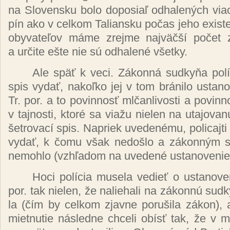
na Slo­ven­sku bo­lo do­po­siaľ od­ha­le­ných via
pín ako v cel­kom Ta­lian­sku po­čas je­ho exis­te
oby­va­te­ľov má­me zrej­me naj­väč­ší po­čet z
a ur­či­te eš­te nie sú od­ha­le­né všet­ky.
Ale späť k ve­ci. Zá­kon­ná sud­ky­ňa po­lí­
spis vy­dať, na­koľ­ko jej v tom brá­ni­lo us­ta­
Tr. por. a to po­vin­nosť ml­čan­li­vos­ti a po­vin
v taj­nos­ti, kto­ré sa via­žu nie­len na uta­jo­va­
šet­ro­va­cí spis. Na­priek uve­de­né­mu, po­li­caj­ti 
vy­dať, k čo­mu však ne­doš­lo a zá­kon­ným 
ne­moh­lo (vzhľa­dom na uve­de­né us­ta­no­ve­nie
Ho­ci po­lí­cia mu­se­la ve­dieť o us­ta­no­
por. tak nie­len, že na­lie­ha­li na zá­kon­nú sud­
la (čím by cel­kom zjav­ne po­ru­ši­la zá­kon), 
miet­nu­tie nás­led­ne chce­li obísť tak, že v m