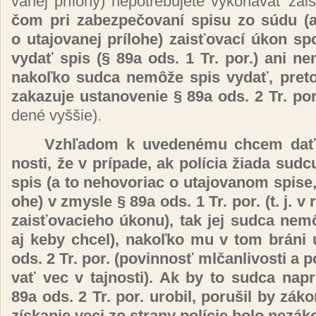
va­nej príl­ohy) ne­pot­re­bu­je­te vy­ko­ná­vať za­i
čom pri za­bez­pe­čo­va­ní spi­su zo sú­du (
o uta­jo­va­nej príl­ohe) za­is­ťo­va­cí úkon spo
vy­dať spis (§ 89a ods. 1 Tr. por.) ani ne­mô
na­koľ­ko sud­ca ne­mô­že spis vy­dať, pre­to
za­ka­zu­je us­ta­no­ve­nie § 89a ods. 2 Tr. por
de­né vy­ššie).
Vzhľa­dom k uve­de­né­mu chcem dať po
nos­ti, že v prí­pa­de, ak po­lí­cia žia­da sud­
spis (a to ne­ho­vo­riac o uta­jo­va­nom spi­se, 
ohe) v zmys­le § 89a ods. 1 Tr. por. (t. j. v r
za­is­ťo­va­cie­ho úko­nu), tak jej sud­ca ne­m
aj ke­by chcel), na­koľ­ko mu v tom brá­ni u
ods. 2 Tr. por. (po­vin­nosť ml­čan­li­vos­ti a 
vať vec v taj­nos­ti). Ak by to sud­ca na­pri
89a ods. 2 Tr. por. uro­bil, po­ru­šil by zá­k
zís­ka­nie ve­ci zo stra­ny po­lí­cie bo­lo ne­zá­k