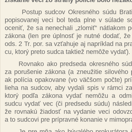
Pos­tup sud­cov Ok­res­né­ho sú­du Bra­tis
po­pi­so­va­nej ve­ci bol te­da pl­ne v sú­la­de
oce­niť, že sa ne­ne­cha­li „zlo­miť“ nát­la­kom po
zá­ko­na (len pre úpl­nosť je nut­né do­dať, že 
ods. 2 Tr. por. sa vzťa­hu­je aj nap­rík­lad na pra
cu, kto­rý pre­to sud­ca tak­tiež ne­mô­že vy­dať).
Rov­na­ko ako pred­se­da ok­res­né­ho sú­d
za po­ru­še­nie zá­ko­na (a zneu­ži­tie si­lo­vé­ho p
ak po­lí­cia opa­ko­va­ne (vo väč­šom poč­te) p
lie­ha na sud­cov, aby vy­da­li spis v rám­ci za­i
kto­rý pod­ľa zá­ko­na vy­dať ne­mô­žu a od­mie
sud­cu vy­dať vec (či pred­se­du sú­du) nás­led­
že rov­na­kú žia­dosť na vy­da­nie ve­ci od­ov­z
a to sud­co­vi pre príp­rav­né ko­na­nie v mi­mop­
Je pre mňa ako bý­va­lé­ho pro­ku­rá­to­ra šo