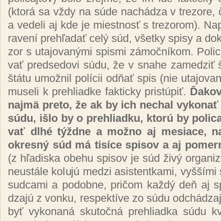
(kto­rá sa vždy na sú­de na­chá­dza v tre­zo­re, čo v
a ve­de­li aj kde je mies­tnosť s tre­zo­rom). Na­p
ra­ve­ní preh­ľa­dať ce­lý súd, všet­ky spi­sy a do­k
zor s uta­jo­va­ný­mi spis­mi zá­moč­ní­kom. Po­li­
vať pred­se­do­vi sú­du, že v sna­he za­me­dziť
štá­tu umož­nil po­lí­cii od­ňať spis (nie uta­jo­va
mu­se­li k pre­hliad­ke fak­tic­ky pris­tú­piť.
Ďako­
naj­mä pre­to, že ak by ich ne­chal vy­ko­nať 
sú­du, iš­lo by o pre­hliad­ku, kto­rú by po­li­caj
vať dl­hé týž­dne a mož­no aj me­sia­ce, na
ok­res­ný súd má ti­sí­ce spi­sov a aj po­mer­
(z hľa­dis­ka obe­hu spi­sov je súd ži­vý or­gan­i
neus­tá­le ko­lu­jú me­dzi asis­ten­tka­mi, vy­šší­mi
sud­ca­mi a po­dob­ne, pri­čom kaž­dý deň aj s
dza­jú z von­ku, res­pek­tí­ve zo sú­du od­chá­dza
byť vy­ko­na­ná sku­toč­ná pre­hliad­ka sú­du kvô