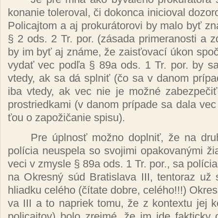
ko­na­nie to­le­ro­val, či do­kon­ca ini­cio­val do­zo­
Po­li­caj­tom a aj pro­ku­rá­to­ro­vi by ma­lo byť zn
§ 2 ods. 2 Tr. por. (zá­sa­da pri­me­ra­nos­ti a zdr
by im byť aj zná­me, že za­is­ťo­va­cí úkon spo­čí­v
vy­dať vec pod­ľa § 89a ods. 1 Tr. por. by sa 
vte­dy, ak sa dá spl­niť (čo sa v da­nom prí­pa­
iba vte­dy, ak vec nie je mož­né za­bez­pe­čiť i
pros­tried­ka­mi (v da­nom prí­pa­de sa da­la vec 
ťou o za­po­ži­ča­nie spi­su).
Pre úpl­nosť mož­no dopl­niť, že na dru
po­lí­cia neus­pe­la so svo­ji­mi opa­ko­va­ný­mi ži
ve­ci v zmys­le § 89a ods. 1 Tr. por., sa po­lí­cia 
na Ok­res­ný súd Bra­tis­la­va III, ten­to­raz u
hliad­ku ce­lé­ho (čí­ta­te dob­re, ce­lé­ho!!!) Ok­res
va III a to na­priek to­mu, že z kon­textu jej ko­
po­li­caj­tov) bo­lo zrej­mé, že im ide fak­tic­ky 