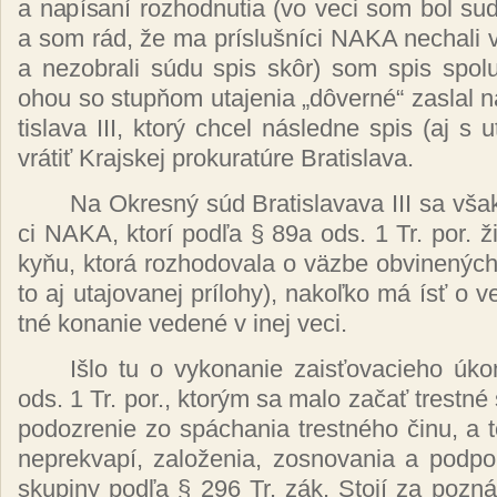
a na­pí­sa­ní roz­hod­nu­tia (vo ve­ci som bol s
a som rád, že ma prís­luš­ní­ci NA­KA ne­cha­li vy­
a ne­zob­ra­li sú­du spis skôr) som spis spo­lu 
ohou so stup­ňom uta­je­nia „dô­ver­né“ za­slal 
tis­la­va III, kto­rý chcel nás­led­ne spis (aj s u
vrá­tiť Kraj­skej pro­ku­ra­tú­re Bra­tis­la­va.
Na Ok­res­ný súd Bra­tis­la­va­va III sa však d
ci NA­KA, kto­rí pod­ľa § 89a ods. 1 Tr. por. ži
ky­ňu, kto­rá roz­ho­do­va­la o väz­be ob­vi­ne­nýc
to aj uta­jo­va­nej príl­ohy), na­koľ­ko má ísť o ve
tné ko­na­nie ve­de­né v inej ve­ci.
Iš­lo tu o vy­ko­na­nie za­is­ťo­va­cie­ho 
ods. 1 Tr. por., kto­rým sa ma­lo za­čať tres­tné s
po­doz­re­nie zo spá­chania tres­tné­ho či­nu, a 
nep­rek­va­pí, za­lo­že­nia, zos­no­va­nia a pod­po­r
sku­pi­ny pod­ľa § 296 Tr. zák. Sto­jí za poz­ná