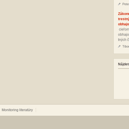
Pete
Zákon
trestn
obhajo
cie­ľom
ob­ha­jo
tných č
Tibo
Nájdet
Monitoring literatúry