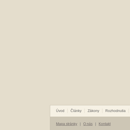
Úvod
Články
Zákony
Rozhodnutia
Mapa stránky
|
O nás
|
Kontakt