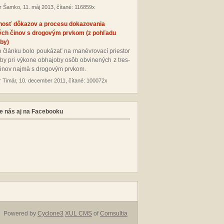
r Šamko, 11. máj 2013, čítané: 116859x
nosť dôkazov a procesu dokazovania
ých činov s drogovým prvkom (z pohľadu
by)
 člán­ku bo­lo pou­ká­zať na ma­név­ro­va­cí pries­tor
­by pri vý­ko­ne ob­ha­jo­by osôb ob­vi­ne­ných z tres­
i­nov naj­mä s dro­go­vým pr­vkom.
r Timár, 10. december 2011, čítané: 100072x
e nás aj na Facebooku
Powered by
Cyclone3
XUL CMS
of
Comsultia