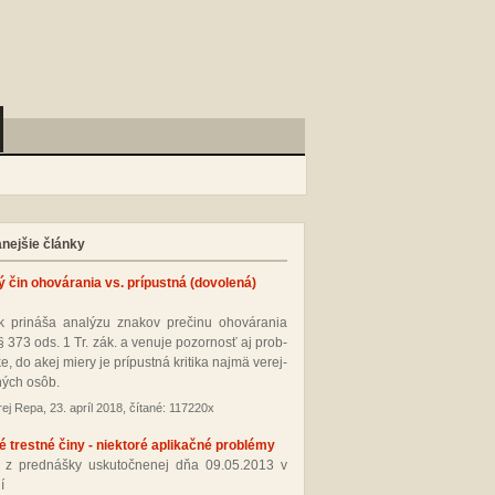
anejšie články
ý čin ohovárania vs. prípustná (dovolená)
 pri­ná­ša ana­lý­zu zna­kov pre­či­nu oho­vá­ra­nia
§ 373 ods. 1 Tr. zák. a ve­nu­je po­zor­nosť aj prob­
­ke, do akej mie­ry je prí­pus­tná kri­ti­ka naj­mä ve­rej­
ných osôb.
ej Repa, 23. apríl 2018, čítané: 117220x
 trestné činy - niektoré aplikačné problémy
 z pred­náš­ky us­ku­toč­ne­nej dňa 09.05.2013 v
í