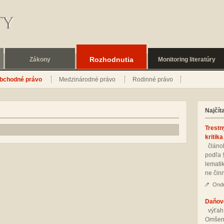
Rozhodnutia
Zákony
Monitoring literatúry
bchodné právo
Medzinárodné právo
Rodinné právo
Najčít
Trestn
kritika
člá­nok
pod­ľa 
le­ma­ti
ne čin­
Ondr
Daňové
vý­ťah
Om­še­n