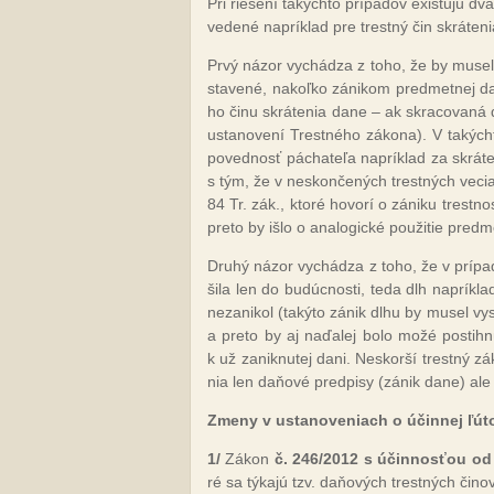
Pri rie­še­ní ta­kých­to prí­pa­dov exis­tu­jú dva
ve­de­né nap­rík­lad pre trest­ný čin skrá­te­n
Pr­vý ná­zor vy­chá­dza z to­ho, že by mu­se­lo
sta­ve­né, na­koľ­ko zá­ni­kom pred­met­nej d
ho či­nu skrá­te­nia da­ne – ak skra­co­va­ná
us­ta­no­ve­ní Tres­tné­ho zá­ko­na). V ta­kýc
po­ved­nosť pá­cha­te­ľa nap­rík­lad za skrá­te
s tým, že v nes­kon­če­ných tres­tných ve­ciac
84 Tr. zák., kto­ré ho­vo­rí o zá­ni­ku tres­tn
pre­to by iš­lo o ana­lo­gic­ké pou­ži­tie pred­
Dru­hý ná­zor vy­chá­dza z to­ho, že v prí­pa
ši­la len do bu­dúc­nos­ti, te­da dlh nap­rík­l
ne­za­ni­kol (ta­ký­to zá­nik dl­hu by mu­sel v
a pre­to by aj na­ďa­lej bo­lo mo­žé pos­tih­
k už za­nik­nu­tej da­ni. Nes­kor­ší trest­ný zá
nia len da­ňo­vé pred­pi­sy (zá­nik da­ne) ale
Zme­ny v us­ta­no­ve­niach o účin­nej ľú­t
1/
Zá­kon
č. 246/2012 s účin­nos­ťou od
ré sa tý­ka­jú tzv. da­ňo­vých tres­tných či­nov