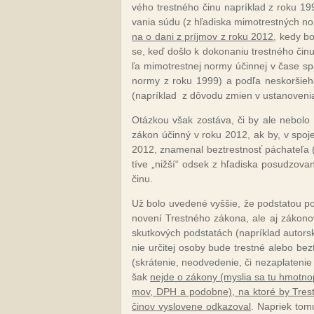
vé­ho tres­tné­ho či­nu nap­rík­lad z ro­ku 
va­nia sú­du (z hľa­dis­ka mi­mot­res­tných no­
na o da­ni z príj­mov z ro­ku 2012
, ke­dy b
se, keď doš­lo k do­ko­na­niu tres­tné­ho či­
ľa mi­mot­res­tnej nor­my účin­nej v ča­se sp
nor­my z ro­ku 1999) a pod­ľa nes­kor­šie­ho 
(nap­rík­lad
z dô­vo­du zmien v us­ta­no­ve­nia
Otáz­kou však zos­tá­va, či by ale ne­bo­lo
zá­kon účin­ný v ro­ku 2012, ak by, v spo­je­
2012, zna­me­nal bez­tres­tnosť pá­cha­te­ľa 
tí­ve „niž­ší“ od­sek z hľa­dis­ka po­su­dzo­va­n
či­nu.
Už bo­lo uve­de­né vy­ššie, že pod­sta­tou po­s
no­ve­ní Tres­tné­ho zá­ko­na, ale aj zá­ko­no
skut­ko­vých pod­sta­tách (nap­rík­lad autor­sk
nie ur­či­tej oso­by bu­de tres­tné ale­bo b
(skrá­te­nie, neod­ve­de­nie, či ne­zap­la­te­n
šak
nej­de o zá­ko­ny (my­slia sa tu hmot­nop
mov, DPH a po­dob­ne), na kto­ré by Trest­
či­nov vy­slo­ve­ne od­ka­zo­val
. Na­priek to­m