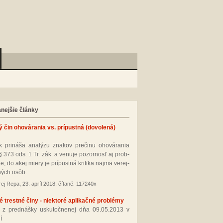
anejšie články
ý čin ohovárania vs. prípustná (dovolená)
 pri­ná­ša ana­lý­zu zna­kov pre­či­nu oho­vá­ra­nia
§ 373 ods. 1 Tr. zák. a ve­nu­je po­zor­nosť aj prob­
­ke, do akej mie­ry je prí­pus­tná kri­ti­ka naj­mä ve­rej­
ných osôb.
ej Repa, 23. apríl 2018, čítané: 117240x
 trestné činy - niektoré aplikačné problémy
 z pred­náš­ky us­ku­toč­ne­nej dňa 09.05.2013 v
í