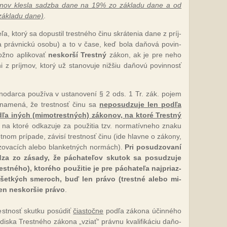
o­nov kles­la sadz­ba da­ne na 19% zo zá­kla­du da­ne a od
á­kla­du da­ne)
.
­ľa, kto­rý sa do­pus­til tres­tné­ho či­nu skrá­te­nia da­ne z príj­
práv­nic­kú oso­bu) a to v ča­se, keď bo­la da­ňo­vá po­vin­
­no ap­li­ko­vať
nes­kor­ší Trest­ný
zá­kon, ak je pre ne­ho
i z príj­mov, kto­rý už sta­no­vu­je niž­šiu da­ňo­vú po­vin­nosť
o­dar­ca pou­ží­va v us­ta­no­ve­ní § 2 ods. 1 Tr. zák. po­jem
na­me­ná, že tres­tnosť či­nu sa
ne­po­su­dzu­je len pod­ľa
d­ľa iných (mi­mot­res­tných) zá­ko­nov, na kto­ré Trest­ný
na kto­ré od­ka­zu­je za pou­ži­tia tzv. nor­ma­tív­ne­ho zna­ku
t­nom prí­pa­de, zá­vi­sí tres­tnosť či­nu (ide hlav­ne o zá­ko­ny,
­zo­va­cích ale­bo blan­ket­ných nor­mách).
Pri po­su­dzo­va­ní
dza zo zá­sa­dy, že pá­cha­te­ľov sku­tok sa po­su­dzu­je
s­tné­ho), kto­ré­ho pou­ži­tie je pre pá­cha­te­ľa naj­priaz­
 všet­kých sme­roch, buď len prá­vo (tres­tné ale­bo mi­
len nes­kor­šie prá­vo
.
­tnosť skut­ku po­sú­diť
čias­toč­ne
pod­ľa zá­ko­na účin­né­ho
is­ka Tres­tné­ho zá­ko­na „vziať“ práv­nu kva­li­fi­ká­ciu da­ňo­