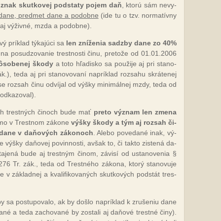
o
znak skut­ko­vej pod­sta­ty po­jem daň
, kto­rú sám ne­vy­
y da­ne, pred­met da­ne a po­dob­ne
(ide tu o tzv. nor­ma­tív­ny
 aj vý­živ­né, mzda a po­dob­ne).
ý prík­lad tý­ka­jú­ci sa
len zní­že­nia sadz­by da­ne zo 40%
na po­su­dzo­va­nie tres­tnos­ti či­nu, pre­to­že od 01.01.2006
ô­so­be­nej ško­dy
a to­to hľa­dis­ko sa pou­ži­je aj pri sta­no­
), te­da aj pri sta­no­vo­va­ní nap­rík­lad roz­sa­hu skrá­te­nej
roz­sah či­nu od­ví­jal od vý­šky mi­ni­mál­nej mzdy, te­da od
od­ka­zo­val).
vých tres­tných či­noch bu­de mať
pre­to vý­znam len zme­na
ia­mo v Tres­tnom zá­ko­ne
vý­šky ško­dy a tým aj roz­sah či­
 da­ne v da­ňo­vých zá­ko­noch
. Ale­bo po­ve­da­né inak, vý­
 vý­šky da­ňo­vej po­vin­nos­ti, av­šak to, či tak­to zis­te­ná da­
ta­je­ná bu­de aj tres­tným či­nom, zá­vi­sí od us­ta­no­ve­nia §
6 Tr. zák., te­da od Tres­tné­ho zá­ko­na, kto­rý sta­no­vu­je
 v zá­klad­nej a kva­li­fi­ko­va­ných skut­ko­vých pod­stát tres­
y sa pos­tu­po­va­lo, ak by doš­lo nap­rík­lad k zru­še­niu da­ne
a­né a te­da za­cho­va­né by zos­ta­li aj da­ňo­vé tres­tné či­ny).