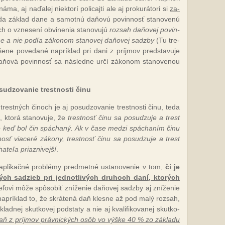
ma, aj na­ďa­lej niek­to­rí po­li­caj­ti ale aj pro­ku­rá­to­ri si
za­
da zá­klad da­ne a sa­mot­nú da­ňo­vú po­vin­nosť sta­no­ve­nú
h o vzne­se­ní ob­vi­ne­nia sta­no­vu­jú
roz­sah da­ňo­vej po­vin­
­ne a nie pod­ľa zá­ko­nom sta­no­vej da­ňo­vej sadz­by
(Tu tre­
e­ne po­ve­da­né nap­rík­lad pri da­ni z príj­mov pred­sta­vu­je
a­ňo­vá po­vin­nosť sa nás­led­ne ur­čí zá­ko­nom sta­no­ve­nou
u­dzo­va­nie tres­tnos­ti či­nu
tres­tných či­noch je aj po­su­dzo­va­nie tres­tnos­ti či­nu, te­da
, kto­rá sta­no­vu­je, že
tres­tnosť či­nu sa po­su­dzu­je a trest
se keď bol čin spá­cha­ný. Ak v ča­se me­dzi spá­cha­ním či­nu
osť via­ce­ré zá­ko­ny, tres­tnosť či­nu sa po­su­dzu­je a trest
­te­ľa priaz­ni­vej­ší
.
 ap­li­kač­né prob­lé­my pred­met­né us­ta­no­ve­nie v tom,
či je
ých sa­dzieb pri jed­not­li­vých dru­hoch da­ní, kto­rých
ľo­vi mô­že spô­so­biť zní­že­nie da­ňo­vej sadz­by aj zní­že­nie
 nap­rík­lad to, že skrá­te­ná daň kles­ne až pod ma­lý roz­sah,
klad­nej skut­ko­vej pod­sta­ty a nie aj kva­li­fi­ko­va­nej skut­ko­
aň z príj­mov práv­nic­kých osôb vo vý­ške 40 % zo zá­kla­du