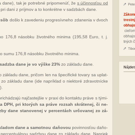
ia da­ne), tak je pot­reb­né pri­po­me­núť, že
s účin­nos­ťou od
Pete
ri da­ni z príj­mov a to kon­krét­ne v sadz­bách da­ne.
Zákon
 osôb
doš­lo k za­ve­de­niu prog­re­sív­ne­ho zda­ne­nia v dvoch
trestn
obhajo
cie­ľom
ob­ha­jo
­ho 176,8 ná­sob­ku ži­vot­né­ho mi­ni­ma (195,58 Euro, t. j.
tných č
Tibo
­ho su­mu 176,8 ná­sob­ku ži­vot­né­ho mi­ni­ma.
 sadz­ba da­ne je vo vý­ške 23%
zo zá­kla­du da­ne.
Nájdet
zá­kla­du da­ne, pri­čom len na špe­ci­fic­ké to­va­ry sa up­lat­
 zá­kla­du da­ne (ide nap­rík­lad o niek­to­ré zdra­vot­níc­ke
).
i­chá­dza­jú naj­čas­tej­šie v praxi do kon­tak­tu prá­ve s tý­mi­
 a DPH, pri kto­rých sa prá­ve
roz­sah
skrá­te­nej, či ne­
z­by da­ne
sta­no­ve­nej v per­cen­tách ur­čo­va­nej zo zá­
zá­kla­dom da­ne a sa­mot­nou da­ňo­vou
po­vin­nos­ťou da­ňo­
ve per­cen­tuál­nou sadz­bou da­ne zo zá­kla­du da­ne. Na­priek