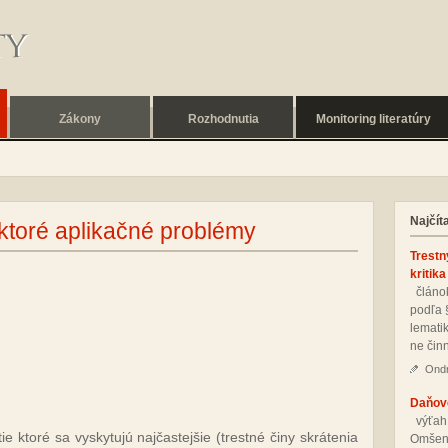
Zákony
Rozhodnutia
Monitoring literatúry
Najčít
ektoré aplikačné problémy
Trestn
kritika
člá­nok
pod­ľa 
le­ma­ti
ne čin­
Ondr
Daňové
vý­ťah
e kto­ré sa vy­sky­tu­jú naj­čas­tej­šie (tres­tné či­ny skrá­te­nia
Om­še­n