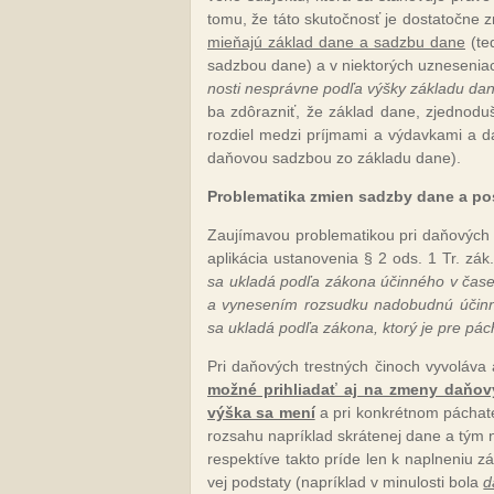
to­mu, že tá­to sku­toč­nosť je dos­ta­toč­ne zná­
mie­ňa­jú zá­klad da­ne a sadz­bu da­ne
(te­
sadz­bou da­ne) a v niek­to­rých uz­ne­se­niac
nos­ti nes­práv­ne pod­ľa vý­šky zá­kla­du da
ba zdô­raz­niť, že zá­klad da­ne, zjed­no­du­š
roz­diel me­dzi príj­ma­mi a vý­dav­ka­mi a d
da­ňo­vou sadz­bou zo zá­kla­du da­ne).
Prob­le­ma­ti­ka zmien sadz­by da­ne a po­s
Za­ují­ma­vou prob­le­ma­ti­kou pri da­ňo­vých 
ap­li­ká­cia us­ta­no­ve­nia § 2 ods. 1 Tr. zák.
sa uk­la­dá pod­ľa zá­ko­na účin­né­ho v ča­
a vy­ne­se­ním roz­sud­ku na­do­bud­nú účin­n
sa uk­la­dá pod­ľa zá­ko­na, kto­rý je pre pá­cha
Pri da­ňo­vých tres­tných či­noch vy­vo­lá­va
mož­né pri­hlia­dať aj na zme­ny da­ňo­v
vý­ška sa me­ní
a pri kon­krét­nom pá­cha­te­
roz­sa­hu nap­rík­lad skrá­te­nej da­ne a tým
res­pek­tí­ve tak­to prí­de len k napl­ne­niu zá­
vej pod­sta­ty (nap­rík­lad v mi­nu­los­ti bo­la
d