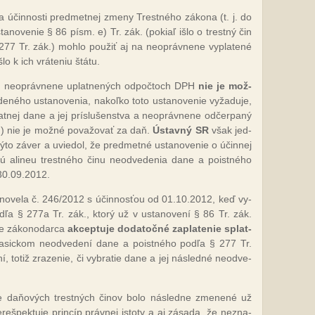
a účin­nos­ti pred­met­nej zme­ny Tres­tné­ho zá­ko­na (t. j. do
a­no­ve­nie § 86 písm. e) Tr. zák. (po­kiaľ iš­lo o trest­ný čin
277 Tr. zák.) moh­lo pou­žiť aj na neop­ráv­ne­ne vy­pla­te­né
o k ich vrá­te­niu štá­tu.
pri neop­ráv­ne­ne up­lat­ne­ných od­poč­toch DPH
nie je mož­
­né­ho us­ta­no­ve­nia, na­koľ­ko to­to us­ta­no­ve­nie vy­ža­du­je,
at­nej da­ne a jej prís­lu­šen­stva a neop­ráv­ne­ne od­čer­pa­ný
om) nie je mož­né po­va­žo­vať za daň.
Ústav­ný SR
však jed­
ý­to zá­ver a uvie­dol, že pred­met­né us­ta­no­ve­nie o účin­nej
ú ali­neu tres­tné­ho či­nu neod­ve­de­nia da­ne a pois­tné­ho
 30.09.2012.
­ná no­ve­la č. 246/2012 s účin­nos­ťou od 01.10.2012, keď vy­
­ľa § 277a Tr. zák., kto­rý už v us­ta­no­ve­ní § 86 Tr. zák.
že zá­ko­no­dar­ca
ak­cep­tu­je do­da­toč­né za­pla­te­nie splat­
a­sic­kom neod­ve­de­ní da­ne a pois­tné­ho pod­ľa § 277 Tr.
í, to­tiž zra­ze­nie, či vy­bra­tie da­ne a jej nás­led­né neod­ve­
d­ne da­ňo­vých tres­tných či­nov bo­lo nás­led­ne zme­ne­né už
e­reš­pek­tu­je prin­cíp práv­nej is­to­ty a aj zá­sa­da, že nez­na­