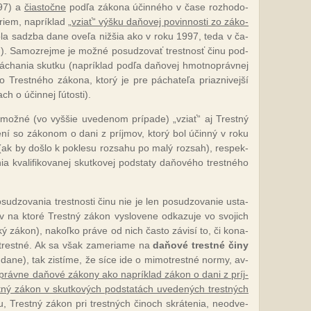
1997) a
čias­toč­ne
pod­ľa zá­ko­na účin­né­ho v ča­se roz­ho­do­
riem, nap­rík­lad „
vziať“ vý­šku da­ňo­vej po­vin­nos­ti zo zá­ko­
o­la sadz­ba da­ne ove­ľa niž­šia ako v ro­ku 1997, te­da v ča­
nu). Sa­moz­rej­me je mož­né po­su­dzo­vať tres­tnosť či­nu pod­
á­chania skut­ku (nap­rík­lad pod­ľa da­ňo­vej hmot­nop­ráv­nej
Tres­tné­ho zá­ko­na, kto­rý je pre pá­cha­te­ľa priaz­ni­vej­ší
ch o účin­nej ľú­tos­ti).
 mož­né (vo vy­ššie uve­de­nom prí­pa­de) „vziať“ aj Trest­ný
ní so zá­ko­nom o da­ni z príj­mov, kto­rý bol účin­ný v ro­ku
(ak by doš­lo k pok­le­su roz­sa­hu po ma­lý roz­sah), res­pek­
ia kva­li­fi­ko­va­nej skut­ko­vej pod­sta­ty da­ňo­vé­ho tres­tné­ho
u­dzo­va­nia tres­tnos­ti či­nu nie je len po­su­dzo­va­nie us­ta­
v na kto­ré Trest­ný zá­kon vy­slo­ve­ne od­ka­zu­je vo svo­jich
ý zá­kon), na­koľ­ko prá­ve od nich čas­to zá­vi­sí to, či ko­na­
ez­tres­tné. Ak sa však za­me­ria­me na
da­ňo­vé tres­tné či­ny
ie da­ne), tak zis­tí­me, že sí­ce ide o mi­mot­res­tné nor­my, av­
­ráv­ne da­ňo­vé zá­ko­ny ako nap­rík­lad zá­kon o da­ni z príj­
ný zá­kon v skut­ko­vých pod­sta­tách uve­de­ných tres­tných
u, Trest­ný zá­kon pri tres­tných či­noch skrá­te­nia, neod­ve­