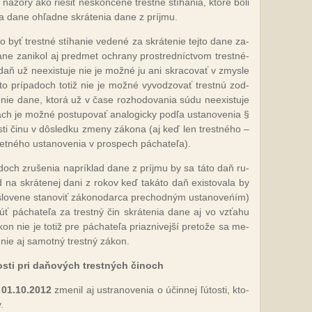
 ná­zo­ry ako rie­šiť nes­kon­če­né tres­tné stí­ha­nia, kto­ré bo­li
ia da­ne oh­ľad­ne skrá­te­nia da­ne z príj­mu.
 byť tres­tné stí­ha­nie ve­de­né za skrá­te­nie tej­to da­ne za­
a­ne za­ni­kol aj pred­met ochra­ny pros­tred­níc­tvom tres­tné­
 daň už neexis­tu­je nie je mož­né ju ani skra­co­vať v zmys­le
h­to prí­pa­doch to­tiž nie je mož­né vy­vo­dzo­vať tres­tnú zod­
­nie da­ne, kto­rá už v ča­se roz­ho­do­va­nia sú­du neexis­tu­je
h je mož­né pos­tu­po­vať ana­lo­gic­ky pod­ľa us­ta­no­ve­nia §
os­ti či­nu v dôs­led­ku zme­ny zá­ko­na (aj keď len tres­tné­ho –
met­né­ho us­ta­no­ve­nia v pros­pech pá­cha­te­ľa).
­doch zru­še­nia nap­rík­lad da­ne z príj­mu by sa tá­to daň ru­
ad na skrá­te­nej da­ni z ro­kov keď ta­ká­to daň exis­to­va­la by
y­slo­ve­ne sta­no­viť zá­ko­no­dar­ca pre­chod­ným us­ta­no­veńím)
núť pá­cha­te­ľa za trest­ný čin skrá­te­nia da­ne aj vo vzťa­hu
­kon nie je to­tiž pre pá­cha­te­ľa priaz­ni­vej­ší pre­to­že sa me­
 nie aj sa­mot­ný trest­ný zá­kon.
os­ti pri da­ňo­vých tres­tných či­noch
 01.10.2012
zme­nil aj us­tra­no­ve­nia o účin­nej ľú­tos­ti, kto­
.