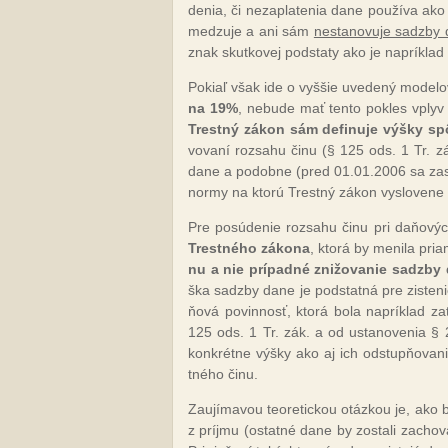
de­nia, či ne­zap­la­te­nia da­ne pou­ží­va ak
me­dzu­je a ani sám
nes­ta­no­vu­je sadz­b
znak skut­ko­vej pod­sta­ty ako je nap­rík­lad
Po­kiaľ však ide o vy­ššie uve­de­ný mo­de­lo­v
na 19%
, ne­bu­de mať ten­to pok­les vplyv 
Trest­ný zá­kon sám de­fi­nu­je vý­šky sp
vo­va­ní roz­sa­hu či­nu (§ 125 ods. 1 Tr. zák.
da­ne a po­dob­ne (pred 01.01.2006 sa za­se 
nor­my na kto­rú Trest­ný zá­kon vy­slo­ve­ne 
Pre po­sú­de­nie roz­sa­hu či­nu pri da­ňo­
Tres­tné­ho zá­ko­na
, kto­rá by me­ni­la pr
nu a nie prí­pad­né zni­žo­va­nie sadz­by
ška sadz­by da­ne je pod­stat­ná pre zis­te­nie
ňo­vá po­vin­nosť, kto­rá bo­la nap­rík­lad za­
125 ods. 1 Tr. zák. a od us­ta­no­ve­nia § 27
kon­krét­ne vý­šky ako aj ich od­stup­ňo­va­nie
tné­ho či­nu.
Za­ují­ma­vou teo­re­tic­kou otáz­kou je, ako b
z príj­mu (os­tat­né da­ne by zos­ta­li za­cho­v