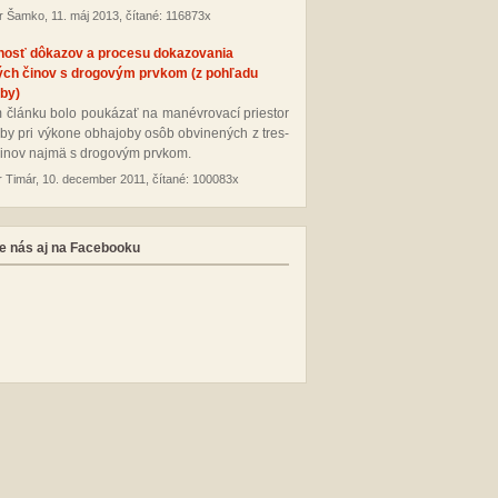
r Šamko, 11. máj 2013, čítané: 116873x
nosť dôkazov a procesu dokazovania
ých činov s drogovým prvkom (z pohľadu
by)
 člán­ku bo­lo pou­ká­zať na ma­név­ro­va­cí pries­tor
­by pri vý­ko­ne ob­ha­jo­by osôb ob­vi­ne­ných z tres­
i­nov naj­mä s dro­go­vým pr­vkom.
r Timár, 10. december 2011, čítané: 100083x
e nás aj na Facebooku