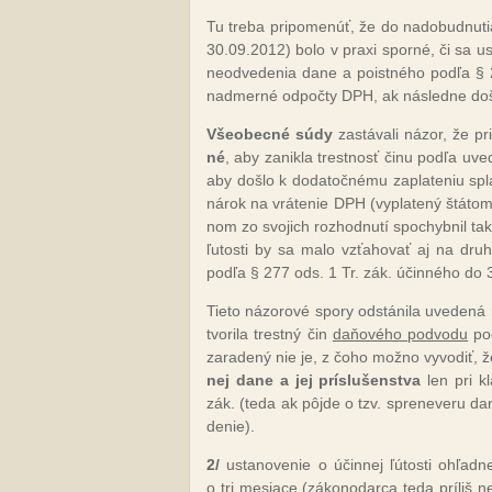
Tu tre­ba pri­po­me­núť, že do na­do­bud­nu­ti
30.09.2012) bo­lo v praxi spor­né, či sa us­t
neod­ve­de­nia da­ne a pois­tné­ho pod­ľa § 
nad­mer­né od­poč­ty DPH, ak nás­led­ne doš­l
Všeo­bec­né sú­dy
za­stá­va­li ná­zor, že 
né
, aby za­nik­la tres­tnosť či­nu pod­ľa uve­de
aby doš­lo k do­da­toč­né­mu za­pla­te­niu spl
ná­rok na vrá­te­nie DPH (vy­pla­te­ný štá­t
nom zo svo­jich roz­hod­nu­tí spo­chyb­nil ta­k
ľu­tos­ti by sa ma­lo vzťa­ho­vať aj na dru­h
pod­ľa § 277 ods. 1 Tr. zák. účin­né­ho do
Tie­to ná­zo­ro­vé spo­ry od­stá­ni­la uve­de
tvo­ri­la trest­ný čin
da­ňo­vé­ho pod­vo­du
pod
za­ra­de­ný nie je, z čo­ho mož­no vy­vo­diť, 
nej da­ne a jej prís­lu­šen­stva
len pri kl
zák. (te­da ak pôj­de o tzv. spre­ne­ve­ru da­n
de­nie).
2/
us­ta­no­ve­nie o účin­nej ľú­tos­ti oh­ľa
o tri me­sia­ce (
zá­ko­no­dar­ca te­da príl­iš n