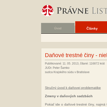
Články
Úvod
Daňové trestné činy - ni
Publikované: 11. 05. 2013, čítané: 116872 krát
JUDr. Peter Šamko
sudca Krajského súdu v Bratislave
Struč­ný úvod k da­ňo­vej prob­le­ma­ti­ke
Zme­ny v da­ňo­vých sadz­bách
Po­kiaľ ide o da­ňo­vé tres­tné či­ny, naj­mä ti