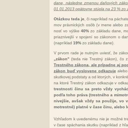
da­ne, nás­led­ne zme­nou da­ňo­vých zá­k
01.01.2013 opä­tov­ne stúp­la na 23 % zo z
Otáz­kou te­da je
, či nap­rík­lad na pá­cha­te
mov práv­nic­kých osôb (v me­ne ale­bo za 
nosť vo vý­ške
40%
zo zá­kla­du da­ne, mož
priaz­ni­vej­ší v spo­je­ní so zá­ko­nom o da­n
(nap­rík­lad
19%
zo zá­kla­du da­ne).
V pr­vom ra­de je nut­ným uviesť, že zá­ko­n
„zá­kon"
(te­da nie Trest­ný zá­kon), čo z
Tres­tné­ho zá­ko­na, ale prí­pad­ne aj po
zá­kon buď vy­slo­ve­ne od­ka­zu­je
ale­bo 
skut­ko­vej pod­sta­ty a od kto­rých, v kon­kré
na kto­ré Trest­ný zá­kon od­ka­zu­je v od­ka
tres­tnos­ti či­nu sa pre­to vždy vy­chá­
pod­ľa to­ho prá­va (tres­tné­ho a mi­mot­re
ni­vej­šie, av­šak vždy sa pou­ži­je, vo
mot­res­tné) plat­né v ča­se či­nu, ale­bo 
Vzhľa­dom k uve­de­né­mu nie je mož­né tres
v ča­se spá­chania skut­ku (nap­rík­lad z hľa­d