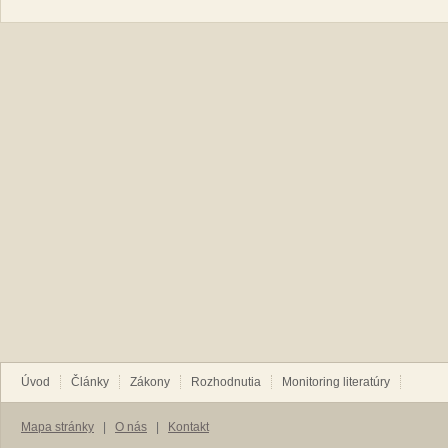
Úvod
Články
Zákony
Rozhodnutia
Monitoring literatúry
Mapa stránky
|
O nás
|
Kontakt