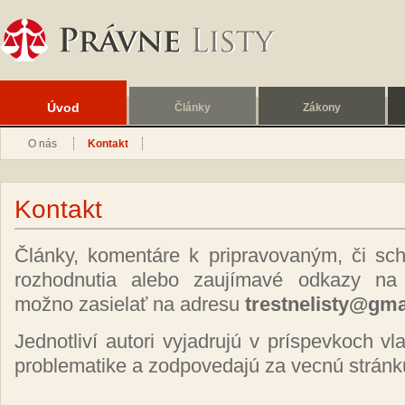
Úvod
Články
Zákony
O nás
Kontakt
Kontakt
Články, komentáre k pripravovaným, či s
rozhodnutia alebo zaujímavé odkazy na o
možno zasielať na adresu
trestnelisty@gm
Jednotliví autori vyjadrujú v príspevkoch vl
problematike a zodpovedajú za vecnú stránk