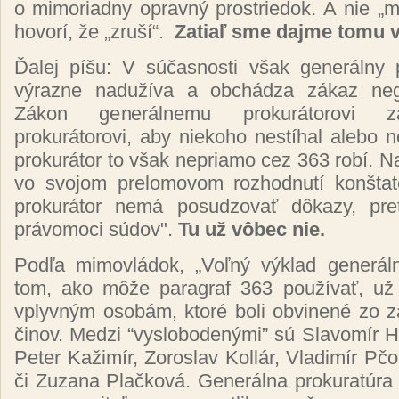
o mimoriadny opravný prostriedok. A nie „m
hovorí, že „zruší“.
Zatiaľ sme dajme tomu v
Ďalej píšu: V súčasnosti však generálny p
výrazne nadužíva a obchádza zákaz neg
Zákon generálnemu prokurátorovi za
prokurátorovi, aby niekoho nestíhal alebo n
prokurátor to však nepriamo cez 363 robí. N
vo svojom prelomovom rozhodnutí konštat
prokurátor nemá posudzovať dôkazy, pr
právomoci súdov".
Tu už vôbec nie.
Podľa mimovládok, „Voľný výklad generál
tom, ako môže paragraf 363 používať, už
vplyvným osobám, ktoré boli obvinené zo z
činov. Medzi “vyslobodenými” sú
Slavomír H
Peter Kažimír, Zoroslav Kollár, Vladimír Pčo
či Zuzana Plačková
. Generálna prokuratúra 