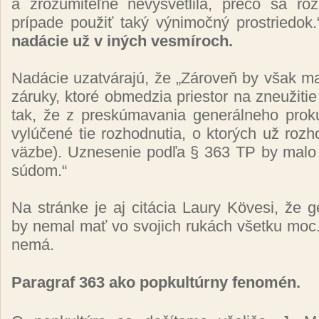
a zrozumiteľne nevysvetlila, prečo sa ro
prípade použiť taký výnimočný prostriedok.
nadácie už v iných vesmíroch.
Nadácie uzatvárajú, že „Zároveň by však mali
záruky, ktoré obmedzia priestor na zneužitie t
tak, že z preskúmavania generálneho proku
vylúčené tie rozhodnutia, o ktorých už rozh
väzbe). Uznesenie podľa § 363 TP by malo
súdom.“
Na stránke je aj citácia Laury K
ö
vesi, že g
by nemal mať vo svojich rukách všetku moc
nemá.
Paragraf 363 ako popkultúrny fenomén.