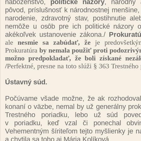
náboženstvo,
politické názory
, národný 
pôvod, príslušnosť k národnostnej menšine
narodenie, zdravotný stav, postihnutie al
nemôže u osôb pre ich politické názory o
akékoľvek ustanovenie zákona./
Prokurat
ale
nesmie sa zabúdať, že
je predovšetký
Prokuratúra
by nemala použiť proti podozrivý
možno predpokladať, že boli získané nez
/
Perfektné, presne na toto slúži § 363 Trestného
Ústavný súd.
Počúvame všade možne, že ak rozhodoval
konaní o väzbe, nemal by už generálny prok
Trestného poriadku, lebo už súd poved
v poriadku, keď vzal či ponechal obvi
Vehementným šíriteľom tejto myšlienky je 
a chytila sa toho aj Mária Kolíková.