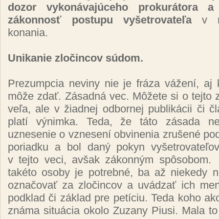
dozor vykonávajúceho prokurátora a
zákonnosť postupu vyšetrovateľa
v rá
konania.
Unikanie zločincov súdom.
Prezumpcia neviny nie je fráza vážení, a
môže zdať. Zásadná vec. Môžete si o tejto z
veľa, ale v žiadnej odbornej publikácii či č
platí
výnimka. Teda, že táto zásada ne
uznesenie o vznesení obvinenia zrušené po
poriadku a bol daný pokyn vyšetrovateľov
v tejto veci, avšak zákonným spôsobom.
takéto osoby je potrebné, ba až niekedy n
označovať za zločincov a uvádzať ich men
podklad či základ pre petíciu. Teda koho ako
známa situácia okolo Zuzany Piusi. Mala to 