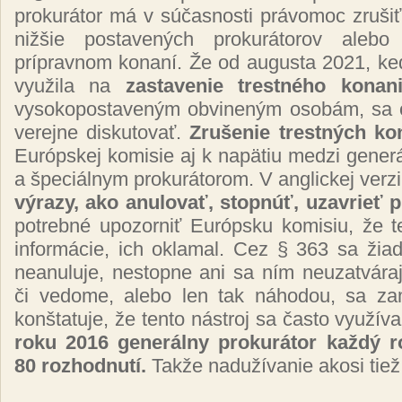
prokurátor má v súčasnosti právomoc zruši
nižšie postavených prokurátorov alebo 
prípravnom konaní. Že od augusta 2021, ke
využila na
zastavenie trestného konan
vysokopostaveným obvineným osobám, sa o
verejne diskutovať.
Zrušenie trestných ko
Európskej komisie aj k napätiu medzi gene
a špeciálnym prokurátorom. V anglickej verz
výrazy, ako anulovať, stopnúť, uzavrieť 
potrebné upozorniť Európsku komisiu, že te
informácie, ich oklamal. Cez § 363 sa žiad
neanuluje, nestopne ani sa ním neuzatvára
či vedome, alebo len tak náhodou, sa za
konštatuje, že
tento nástroj sa často využív
roku 2016 generálny prokurátor každý ro
80 rozhodnutí.
Takže nadužívanie akosi tiež