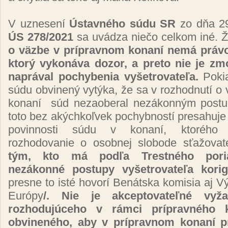
V uznesení
Ústavného súdu SR
zo dňa 2
ÚS 278/2021
sa uvádza niečo celkom iné. 
o väzbe v prípravnom konaní nemá práv
ktorý vykonáva dozor, a preto nie je zm
naprával pochybenia vyšetrovateľa.
Pokia
súdu obvinený vytýka, že sa v rozhodnutí o
konaní
súd nezaoberal nezákonným postu
toto bez akýchkoľvek pochybností presahuj
povinnosti súdu v konaní, ktorého
rozhodovanie o osobnej slobode sťažovat
tým, kto má podľa Trestného pori
nezákonné postupy vyšetrovateľa korig
presne to isté hovorí Benátska komisia aj V
Európy
/. Nie je akceptovateľné vy
rozhodujúceho v rámci prípravného 
obvineného, aby v prípravnom konaní p