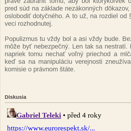
práve zabrániť tomu, aby bol ktorýkoľvek 
pred súd na základe nezákonných dôkazov,
oslobodiť dotyčného. A to už, na rozdiel od 
veci rozhodnutej.
Populizmus tu vždy bol a asi vždy bude. Be
môže byť nebezpečný. Len tak sa nestrat
napriek tomu nechať
voľný priechod a mlča
keď sa na manipuláciu verejnosti zneužív
komisie o právnom štáte.
Diskusia