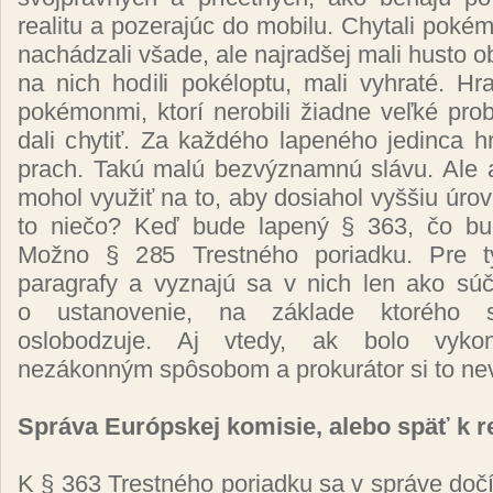
realitu a pozerajúc do mobilu. Chytali pok
nachádzali všade, ale najradšej mali husto o
na nich hodili pokéloptu, mali vyhraté. Hr
pokémonmi, ktorí nerobili žiadne veľké pr
dali chytiť. Za každého lapeného jedinca h
prach. Takú malú bezvýznamnú slávu. Ale a
mohol využiť na to, aby dosiahol vyššiu úr
to niečo? Keď bude lapený § 363, čo bu
Možno § 285 Trestného poriadku. Pre tý
paragrafy a vyznajú sa v nich len ako súč
o ustanovenie, na základe ktorého 
oslobodzuje. Aj vtedy, ak bolo vyko
nezákonným spôsobom a prokurátor si to ne
Správa Európskej komisie, alebo späť k re
K § 363 Trestného poriadku sa v správe doč