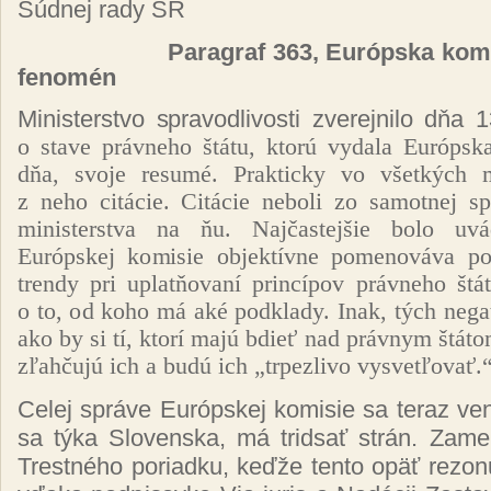
Súdnej rady SR
Paragraf 363, Európska kom
fenomén
Ministerstvo spravodlivosti zverejnilo dňa 
o stave právneho štátu, ktorú vydala Európsk
dňa, svoje resumé. Prakticky vo všetkých 
z neho citácie. Citácie neboli zo samotnej s
ministerstva na ňu. Najčastejšie bolo uv
Európskej komisie objektívne pomenováva poz
trendy pri uplatňovaní princípov právneho št
o to, od koho má aké podklady. Inak, tých negat
ako by si tí, ktorí majú bdieť nad právnym štáto
zľahčujú ich a budú ich „trpezlivo vysvetľovať.
Celej správe Európskej komisie sa teraz v
sa týka Slovenska, má tridsať strán. Zame
Trestného poriadku, keďže tento opäť rezonu