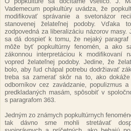
O popkultúre sa dočítame všeličo. J. Ma
Vademecum popkultúry uvádza, že popkul
modifikovať správanie a svetonázor rec
stanovenej želateľnej podoby. Vďaka t
zodpovedná za liberalizáciu názorov masy. 
sa dá dospieť k tomu, že nejaký paragra
môže byť popkultúrny fenomén, a ako sa
zákonnou interpretáciou k modifikovaní 
vopred želateľnej podoby. Jedine, že žel
bolo, aby ľud chápal potrebu dodržiavať z
treba sa zamerať skôr na to, ako dokáže
odborníkov cez zavádzanie, populizmus a 
predkladaných masám, spôsobiť v spoločnos
s paragrafom 363.
Jedným zo známych popkultúrnych fenomén
tak dávno sme mohli stretávať dosp
svojprávnych a príčetných, ako behajú p