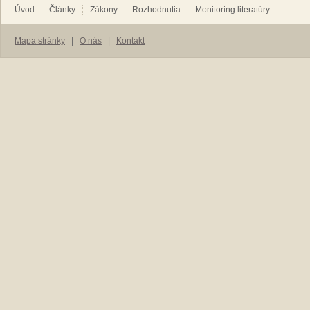
Úvod
Články
Zákony
Rozhodnutia
Monitoring literatúry
Mapa stránky
|
O nás
|
Kontakt