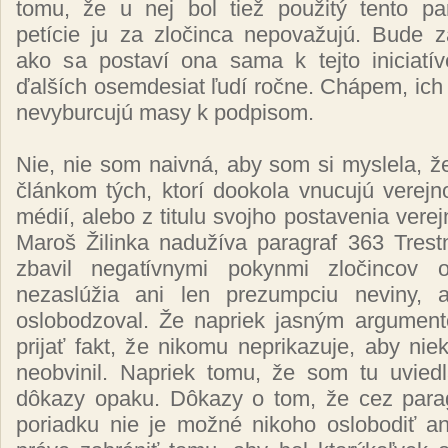
tomu, že u nej bol tiež použitý tento par
petície ju za zločinca nepovažujú. Bude z
ako sa postaví ona sama k tejto iniciatív
ďalších osemdesiat ľudí ročne. Chápem, ic
nevyburcujú masy k podpisom.
Nie, nie som naivná, aby som si myslela, 
článkom tých, ktorí dookola vnucujú verejn
médií, alebo z titulu svojho postavenia vere
Maroš Žilinka nadužíva paragraf 363 Trest
zbavil negatívnymi pokynmi zločincov ob
nezaslúžia ani len prezumpciu neviny, 
oslobodzoval.
Že napriek jasným argument
prijať fakt, že nikomu neprikazuje, aby nie
neobvinil.
Napriek tomu, že som tu uviedl
dôkazy opaku. Dôkazy o tom, že cez para
poriadku nie je možné nikoho oslobodiť an