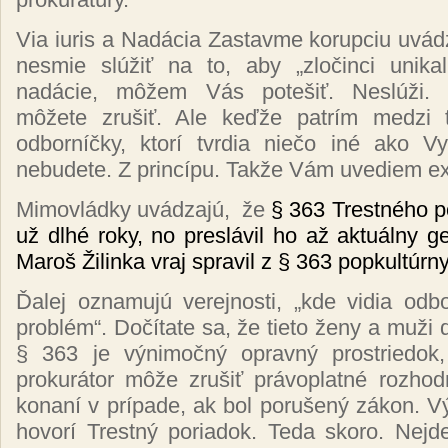
Via iuris a Nadácia Zastavme korupciu uvád
nesmie slúžiť na to, aby „zločinci unik
nadácie, môžem Vás potešiť. Neslúži. 
môžete zrušiť. Ale keďže patrím medzi 
odborníčky, ktorí tvrdia niečo iné ako Vy
nebudete. Z princípu. Takže Vám uvediem e
Mimovládky uvádzajú,
že
§ 363 Trestného po
už dlhé roky, no preslávil ho až aktuálny ge
Maroš Žilinka vraj spravil z § 363 popkultúr
Ďalej oznamujú verejnosti, „kde vidia odb
problém“. Dočítate sa, že tieto ženy a muži 
§ 363 je výnimočný opravný prostriedok,
prokurátor môže zrušiť právoplatné rozhod
konaní v prípade, ak bol porušený zákon. V
hovorí Trestný poriadok. Teda skoro. Nejd