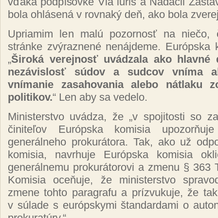
vďaka podpisovke Via iuris a Nadácii Zasta
bola ohlásená v rovnaký deň, ako bola zver
Upriamim len malú pozornosť na niečo, č
stránke zvýraznené nenájdeme. Európska 
„
Široká verejnosť uvádzala ako hlavné 
nezávislosť súdov a sudcov vníma a
vnímanie zasahovania alebo nátlaku z
politikov.
“ Len aby sa vedelo.
Ministerstvo uvádza, že „v spojitosti so 
činiteľov Európska komisia upozorňuj
generálneho prokurátora. Tak, ako už odpo
komisia, navrhuje Európska komisia okli
generálnemu prokurátorovi a zmenu § 363 T
Komisia oceňuje, že ministerstvo spravod
zmene tohto paragrafu a prízvukuje, že ta
v súlade s európskymi štandardami o auton
prokuratúry.“