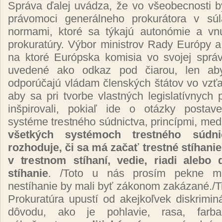
Správa ďalej uvádza, že vo všeobecnosti 
právomoci generálneho prokurátora v sú
normami, ktoré sa týkajú autonómie a vnút
prokuratúry. Výbor ministrov Rady Európy 
na ktoré Európska komisia vo svojej správ
uvedené ako odkaz pod čiarou, len aby
odporúčajú vládam členských štátov vo vzť
aby sa pri tvorbe vlastných legislatívnych 
inšpirovali, pokiaľ ide o otázky postav
systéme trestného súdnictva, princípmi, medz
všetkých systémoch trestného súdni
rozhoduje, či sa má začať trestné stíhani
v trestnom stíhaní, vedie, riadi alebo 
stíhanie
. /Toto u nás prosím pekne 
nestíhanie by mali byť zákonom zakázané./
Prokuratúra upustí od akejkoľvek diskrimi
dôvodu, ako je pohlavie, rasa, farba