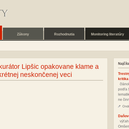
Zákony
Rozhodnutia
Monitoring literatúry
Najčít
kurátor Lipšic opakovane klame a
krétnej neskončenej veci
Trestn
kritika
člá­nok
pod­ľa 
le­ma­ti
ne čin­
Ondr
Daňové
vý­ťah
Om­še­n