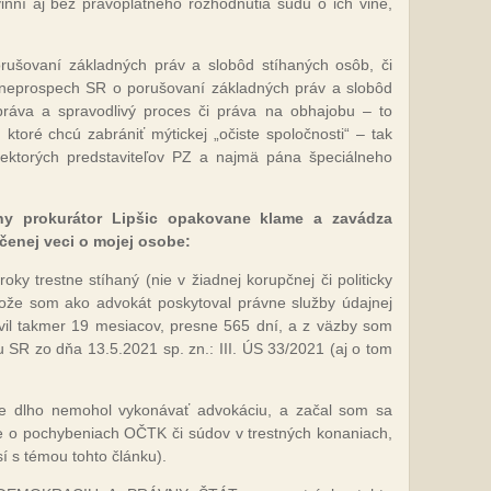
vinní aj bez právoplatného rozhodnutia súdu o ich vine,
rušovaní základných práv a slobôd stíhaných osôb, či
 neprospech SR o porušovaní základných práv a slobôd
práva a spravodlivý proces či práva na obhajobu – to
 ktoré chcú zabrániť mýtickej „očiste spoločnosti“ – tak
iektorých predstaviteľov PZ a najmä pána špeciálneho
ny prokurátor Lipšic opakovane klame a zavádza
čenej veci o mojej osobe:
ky trestne stíhaný (nie v žiadnej korupčnej či politicky
ože som ako advokát poskytoval právne služby údajnej
ávil takmer 19 mesiacov, presne 565 dní, a z väzby som
SR zo dňa 13.5.2021 sp. zn.: III. ÚS 33/2021 (aj o tom
e dlho nemohol vykonávať advokáciu, a začal som sa
e o pochybeniach OČTK či súdov v trestných konaniach,
 s témou tohto článku).