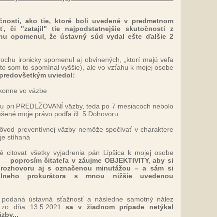
čnosti, ako tie, ktoré boli uvedené v predmetnom
, či "zatajil" tie najpodstatnejšie skutočnosti z
chu opomenul, že ústavný súd vydal ešte ďalšie 2
rochu ironicky spomenul aj obvinených, „ktorí majú veľa
eto som to spomínal vyššie), ale vo vzťahu k mojej osobe
predovšetkým uviedol:
ákonne vo väzbe
údu pri PREDLŽOVANÍ väzby, teda po 7 mesiacoch nebolo
šené moje právo podľa čl. 5 Dohovoru
dôvod preventívnej väzby nemôže spočívať v charaktere
 je stíhaná
 citovať všetky vyjadrenia pán Lipšica k mojej osobe
u –
poprosím čitateľa v záujme OBJEKTIVITY, aby si
 rozhovoru aj s označenou minutážou – a sám si
iálneho prokurátora s mnou nižšie uvedenou
 podaná ústavná sťažnosť a následne samotný nález
1 zo dňa 13.5.2021
sa v
žiadnom prípade netýkal
zby...