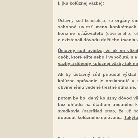
I. (ku kolúznej väzbe):
Ústavný súd konštatuje, že
orgány či
schopné uviesť mená konkrétnych
konanie sťažovateľa
(obvineného, o
o existencii dôvodu ďalšieho trvania v
Ústavný súd uvádza, že ak vo väz
osôb, ktoré ešte neboli vypočuté, ni
väzby a dôvody kolúznej väzby tak ne
Ak by ústavný súd pripustil výklad
kolúzne správanie je obsiahnuté v s
obvinenému vedené trestné stíhanie,
potom by bol daný kolúzny dôvod väz
bez ohľadu na štádium trestného k
svedkovia
(napríklad preto, že už bo
dopustiť kolúzneho správania
.
Takýto