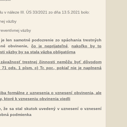
 v náleze III. ÚS 33/2021 zo dňa 13.5.2021 bolo:
nej väzby
reventívnej väzby
je len samotné podozrenie zo spáchania trestných
ené obvinenie,
čo je neprijateľné
,
nakoľko by to
sti väzby by sa stala väzba obligatórna
či závažnosť trestnej činnosti nemôžu byť dôvodom
71 ods. 1 písm. c) Tr. por., pokiaľ nie je naplnená
iba formálne z uznesenia o vznesení obvinenia, ale
, ktoré k vzneseniu obvinenia viedli
, že sa stal skutok uvedený v uznesení o vznesení
äzobná podmienka