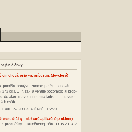
anejšie články
ý čin ohovárania vs. prípustná (dovolená)
 pri­ná­ša ana­lý­zu zna­kov pre­či­nu oho­vá­ra­nia
§ 373 ods. 1 Tr. zák. a ve­nu­je po­zor­nosť aj prob­
­ke, do akej mie­ry je prí­pus­tná kri­ti­ka naj­mä ve­rej­
ných osôb.
ej Repa, 23. apríl 2018, čítané: 117234x
 trestné činy - niektoré aplikačné problémy
 z pred­náš­ky us­ku­toč­ne­nej dňa 09.05.2013 v
í