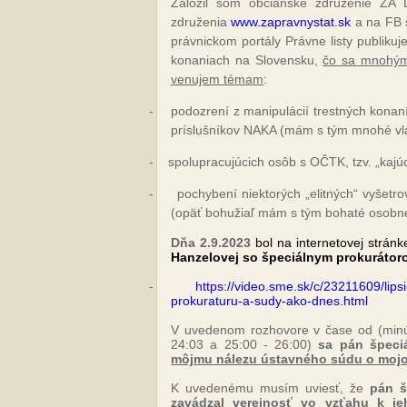
Založil som občianske združenie Z
združenia
www.zapravnystat.sk
a na FB s
právnickom portály Právne listy publiku
konaniach na Slovensku,
čo sa mnohým
venujem témam
:
-
podozrení z manipulácií trestných konan
príslušníkov NAKA (mám s tým mnohé vla
-
spolupracujúcich osôb s OČTK, tzv. „kaj
-
pochybení niektorých „elitných“ vyšet
(opäť bohužiaľ mám s tým bohaté osobné
Dňa 2.9.2023
bol na internetovej strá
Hanzelovej so špeciálnym prokuráto
-
https://video.sme.sk/c/23211609/lips
prokuraturu-a-sudy-ako-dnes.html
V uvedenom rozhovore v čase od (minút
24:03 a 25:00 - 26:00)
sa pán špeci
môjmu nálezu ústavného súdu o mojo
K uvedenému musím uviesť, že
pán š
zavádzal verejnosť vo vzťahu k 