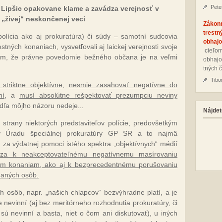
Pete
 Lipšic opakovane klame a zavádza verejnosť v
 „živej“ neskončenej veci
Zákon
trestn
ícia ako aj prokuratúra) či súdy – samotní sudcovia
obhajo
stných konaniach, vysvetľovali aj laickej verejnosti svoje
cie­ľom
lím, že právne povedomie bežného občana je na veľmi
ob­ha­jo
tných č
Tibo
triktne objektívne
,
nesmie zasahovať negatívne do
ní
, a
musí absolútne rešpektovať prezumpciu neviny
dľa môjho názoru nedeje...
Nájdet
trany niektorých predstaviteľov polície, predovšetkým
v Úradu špeciálnej prokuratúry GP SR a to najmä
, za výdatnej pomoci istého spektra „objektívnych“ médií
za k neakceptovateľnému negatívnemu masírovaniu
ným konaniam, ako aj k bezprecedentnému porušovaniu
haných osôb.
h osôb, napr. „našich chlapcov“ bezvýhradne platí, a je
 nevinní (aj bez meritórneho rozhodnutia prokuratúry, či
 sú nevinní a basta, niet o čom ani diskutovať), u iných