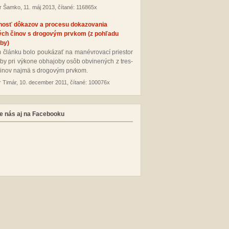
r Šamko, 11. máj 2013, čítané: 116865x
nosť dôkazov a procesu dokazovania
ých činov s drogovým prvkom (z pohľadu
by)
 člán­ku bo­lo pou­ká­zať na ma­név­ro­va­cí pries­tor
­by pri vý­ko­ne ob­ha­jo­by osôb ob­vi­ne­ných z tres­
i­nov naj­mä s dro­go­vým pr­vkom.
r Timár, 10. december 2011, čítané: 100076x
e nás aj na Facebooku