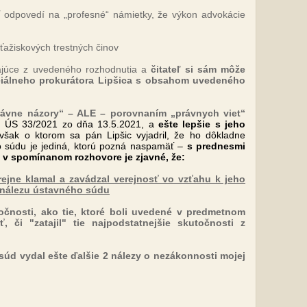
 odpovedí na „profesné“ námietky, že výkon advokácie
ťažiskových trestných činov
ajúce z uvedeného rozhodnutia a
čitateľ si sám môže
iálneho prokurátora Lipšica s obsahom uvedeného
ávne názory“ – ALE – porovnaním „právnych viet“
I. ÚS 33/2021 zo dňa 13.5.2021, a
ešte lepšie s jeho
avšak o ktorom sa pán Lipšic vyjadril, že ho dôkladne
o súdu je jediná, ktorú pozná naspamäť –
s prednesmi
 v spomínanom rozhovore je zjavné, že:
rejne klamal a zavádzal verejnosť vo vzťahu k jeho
nálezu ústavného súdu
očnosti, ako tie, ktoré boli uvedené v predmetnom
, či "zatajil" tie najpodstatnejšie skutočnosti z
súd vydal ešte ďalšie 2 nálezy o nezákonnosti mojej