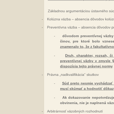
Základnou argumentáciou ústavného súdu
-
Kolúzna väzba – absencia dôvodov kolúz
-
Preventívna väzba – absencia dôvodov p
-
dôvodom preventívnej väzby 
činov, pre ktoré bolo vznes
znamenalo to, že z fakultatívno
-
Druh, charakter, rozsah, 
preventívnej väzby v zmysle § 
dispozícia tejto právnej normy
-
Právna „nadkvalifikácia“ skutkov
-
Súd preto nesmie vychádzať 
musí skúmať a hodnotiť dôkazy
-
Ak dokazovanie nepotvrdzuje
obvinenia, nie je naplnená v
-
Arbitrárnosť väzobných rozhodnutí