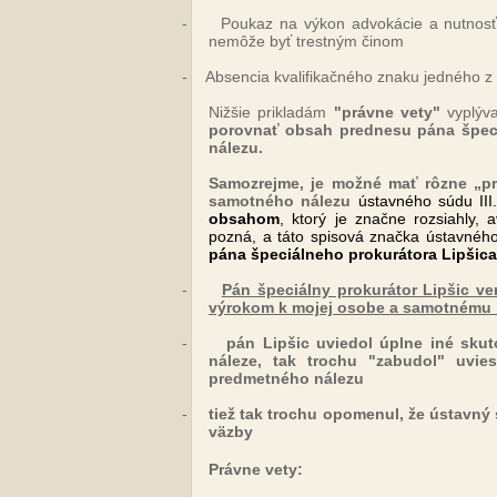
-
Poukaz na výkon advokácie a nutnosť
nemôže byť trestným činom
-
Absencia kvalifikačného znaku jedného z 
Nižšie prikladám
"právne vety"
vyplýv
porovnať obsah prednesu pána špec
nálezu.
Samozrejme, je možné mať rôzne „pr
samotného nálezu
ústavného súdu II
obsahom
, ktorý je značne rozsiahly, 
pozná, a táto spisová značka ústavnéh
pána špeciálneho prokurátora Lipšica
-
Pán špeciálny prokurátor Lipšic ve
výrokom k mojej osobe a samotnému 
-
pán Lipšic uviedol úplne iné skut
náleze, tak trochu "zabudol" uviesť
predmetného nálezu
-
tiež tak trochu opomenul, že ústavný 
väzby
Právne vety: