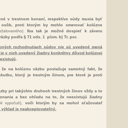
nné v trestnom konaní, respektíve súdy musia byť
 osôb, proti ktorým by mohlo smerovať kolúzne
bžalovaného).
Iba tak je možné dospieť k záveru
äzby podľa § 71 ods. 1 písm. b) Tr. por.
obných rozhodnutiach súdov nie sú uvedené mená
e je v nich uvedený žiadny konkrétny dôvod kolúznej
existujú
.
, že na kolúznu väzbu postačuje samotný fakt, že
kutku, ktorý je trestným činom, pre ktoré je proti
by pri takýchto druhoch trestných činov vždy a to
onania a bez ohľadu na to, že neexistujú žiadny
li vypočutí),
voči ktorým by sa mohol sťažovateľ
 výklad je neakceptovateľný.