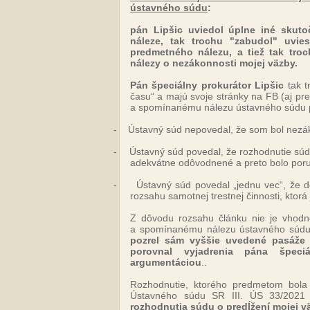
ústavného súdu
:
pán Lipšic uviedol úplne iné skuto
náleze, tak trochu "zabudol" uviesť
predmetného nálezu, a tiež tak tro
nálezy o nezákonnosti mojej väzby.
Pán špeciálny prokurátor Lipšic
tak t
času“ a majú svoje stránky na FB (aj pr
a spomínanému nálezu ústavného súdu
-
Ústavný súd nepovedal, že som bol nez
-
Ústavný súd povedal, že rozhodnutie s
adekvátne odôvodnené a preto bolo poru
-
Ústavný súd povedal „jednu vec“, že 
rozsahu samotnej trestnej činnosti, ktorá
Z dôvodu rozsahu článku nie je vhodné
a spomínanému nálezu ústavného súd
pozrel sám vyššie uvedené pasáže
porovnal vyjadrenia pána špec
argumentáciou
..
Rozhodnutie, ktorého predmetom bola
Ústavného súdu SR III. ÚS 33/202
rozhodnutia súdu o predĺžení mojej vä