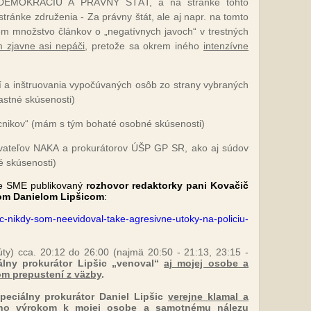
A DEMOKRACIU A PRÁVNY ŠTÁT, a na stránke tohto
tránke združenia - Za právny štát, ale aj napr. na tomto
jem množstvo článkov o „negatívnych javoch“ v trestných
 zjavne asi nepáči
, pretože sa okrem iného
intenzívne
í a inštruovania vypočúvaných osôb zo strany vybraných
stné skúsenosti)
úcnikov“ (mám s tým bohaté osobné skúsenosti)
rovateľov NAKA a prokurátorov ÚŠP GP SR, ako aj súdov
 skúsenosti)
nke SME publikovaný
rozhovor redaktorky pani Kovačič
rom Danielom Lipšicom
:
ic-nikdy-som-neevidoval-take-agresivne-utoky-na-policiu-
y) cca. 20:12 do 26:00 (najmä 20:50 - 21:13, 23:15 -
álny prokurátor Lipšic „venoval“
aj mojej osobe a
m prepustení z väzby
.
peciálny prokurátor Daniel Lipšic
verejne klamal a
jeho výrokom k mojej osobe a samotnému nálezu