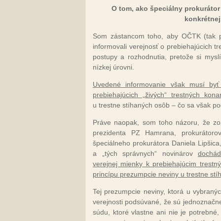
O tom, ako špeciálny prokurátor
konkrétnej
Som zástancom toho, aby OČTK (tak pol
informovali verejnosť o prebiehajúcich tre
postupy a rozhodnutia, pretože si mys
nízkej úrovni.
Uvedené informovanie však musí byť s
prebiehajúcich „živých“ trestných kona
u trestne stíhaných osôb – čo sa však po
Práve naopak, som toho názoru, že zo s
prezidenta PZ Hamrana, prokurátoro
špeciálneho prokurátora Daniela Lipšica
a „tých správnych“ novinárov
dochád
verejnej mienky k prebiehajúcim trest
princípu prezumpcie neviny u trestne stí
Tej prezumpcie neviny, ktorá u vybranýc
verejnosti podsúvané, že sú jednoznačne
súdu, ktoré vlastne ani nie je potrebné,