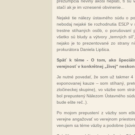
prezumpcia neviny akosi neplatí, tí sú 
stačí ak je im vznesené obvinenie...
Nejaké tie nálezy ústavného súdu o po
nebodaj nejaké tie rozhodnutia ESĽP v
trestne stíhaných osôb, o porušovaní 
všetko sú bludy a výtvory „temných síl“,
nejako je to prezentované zo strany n
prokurátora Daniela Lipšica.
Späť k téme - O tom, ako špeciál
verejnosť v konkrétnej „živej“ neskon
Je nutné povedať, že som už takmer 4 ro
exponovanej kauze – som stíhaný, pret
zločineckej skupine), vo väzbe som str
bol prepustený Nálezom Ústavného súdu 
bude ešte reč..).
Po mojom prepustení z väzby som ešt
verejne angažovať vo verejnom priestor
venujem sa téme väzby a podobne (súvisí