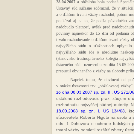
28.04.2007
a obžaloba bola podaná Špeciá
Ústavný súd súčasne zdôraznil, že v situáci
a o ďalšom trvaní väzby rozhodol, potom mu
poukázal aj na to, že
podľa pôvodného znen
nadobudlo platnosť, avšak pred nadobudnutí
povinný najneskôr do
15 dní
od podania ob
trvalo rozhodovanie o ďalšom trvaní väzby 
najvyššieho súdu o sťažnostiach uplynulo
najvyššieho súdu ide o absolútne neakce
(stanovisko trestnoprávneho kolégia najvyšš
ústavného súdu uznesením zo dňa 15.05.2008
prepustil obvineného z väzby na slobody prí
Napriek tomu, že obvinení od poč
v otázke ústavnosti tzv. „obžalovacej väzby“
zo dňa 08.03.2007 sp. zn. III. ÚS 271/0
ustálenú rozhodovaciu prax, záujem o u
rozhodnutiu najvyššej súdnej autority. 
18.09.2008 sp. zn. I. ÚS 134/08
, kt
sťažovateľa Róberta Niguta na osobnú s
ods. 1 Dohovoru o ochrane ľudských p
trvaní väzby odmietli rozšíriť závery ú