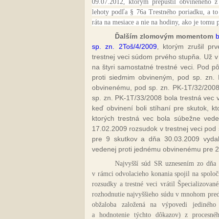
09.07.2012, ktorým prepustil obvineného 
lehoty podľa § 76a Trestného poriadku, a 
ráta na mesiace a nie na hodiny, ako je tomu 
Ďalším zlomovým momentom
sp. zn. 2Toš/4/2009
, ktorým zrušil p
trestnej veci súdom prvého stupňa. Už v
na štyri samostatné trestné veci. Pod 
proti siedmim obvineným, pod sp. zn. 
obvinenému, pod sp. zn. PK-1T/32/2008 
sp. zn. PK-1T/33/2008 bola trestná vec 
keď obvinení boli stíhaní pre skutok, k
ktorých trestná vec bola súbežne ved
17.02.2009 rozsudok v trestnej veci pod
pre 9 skutkov a dňa 30.03.2009 vydal
vedenej proti jednému obvinenému pre 2
Najvyšší súd SR uznesením zo dňa 1
v rámci odvolacieho konania spojil na spolo
rozsudky a trestné veci vrátil Špecializova
rozhodnutie najvyššieho súdu v mnohom pred
obžaloba založená na výpovedi jediného
a hodnotenie týchto dôkazov) z procesné