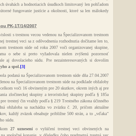
ojich úvahách a hodnotiacich úsudkoch limitovaný len pohľadom
útorné fungovanie justície a okolnosti, ktoré sa len málokedy
ecou PK-1T/14/2007
vislosti s trestnou vecou vedenou na Špecializovanom trestnom
ej trestnej veci sa z odôvodnenia rozhodnutia dočítame len to,
anom trestnom súde od roku 2007 voči organizovanej skupine,
sama o sebe si preto vyžadovala nielen zvýšenú pozornosť
le aj dovolacieho súdu. Pre nezainteresovaných si dovolím
yho a spol.
[3]
 bola podaná na Špecializovanom trestnom súde dňa 27.04.2007
vedenou na Špecializovanom trestnom súde na podklade obžaloby
 celkom voči 16 obvineným pre 20 skutkov, okrem iných aj pre
ania zločineckej skupiny a teroristickej skupiny podľa § 185a
h pre trestný čin vraždy podľa § 219 Trestného zákona účinného
dná obžaloba sa nachádza vo zväzku č. 20, pričom aktuálne
zkov, každý zväzok obsahuje približne 500 strán, a to „vďaka“
ho súdu.
elkom
27 uznesení
o vylúčení trestnej veci obvinených na
 na spoločné konanie, v dôsledku čoho predmetná trestná vec