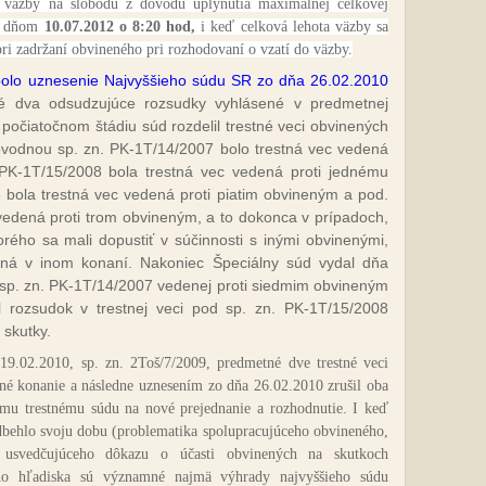
z väzby na slobodu z dôvodu uplynutia maximálnej celkovej
to dňom
10.07.2012 o 8:20 hod,
i keď celková lehota väzby sa
pri zadržaní obvineného pri rozhodovaní o vzatí do väzby.
bolo uznesenie Najvyššieho súdu SR zo dňa 26.02.2010
rvé dva odsudzujúce rozsudky vyhlásené v predmetnej
 počiatočnom štádiu súd rozdelil trestné veci obvinených
pôvodnou sp. zn. PK-1T/14/2007 bolo trestná vec vedená
PK-1T/15/2008 bola trestná vec vedená proti jednému
bola trestná vec vedená proti piatim obvineným a pod.
vedená proti trom obvineným, a to dokonca v prípadoch,
torého sa mali dopustiť v súčinnosti s inými obvinenými,
ená v inom konaní. Nakoniec Špeciálny súd vydal dňa
 sp. zn. PK-1T/14/2007 vedenej proti siedmim obvineným
 rozsudok v trestnej veci pod sp. zn. PK-1T/15/2008
 skutky.
9.02.2010, sp. zn. 2Toš/7/2009, predmetné dve trestné veci
čné konanie a následne uznesením zo dňa 26.02.2010 zrušil oba
nému trestnému súdu na nové prejednanie a rozhodnutie. I keď
behlo svoju dobu (problematika spolupracujúceho obvineného,
 usvedčujúceho dôkazu o účasti obvinených na skutkoch
ho hľadiska sú významné najmä výhrady najvyššieho súdu