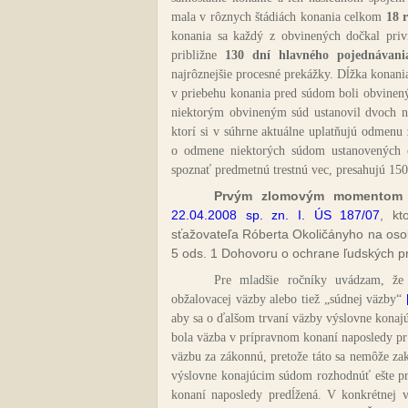
mala v rôznych štádiách konania celkom
18 
konania sa každý z obvinených dočkal privi
približne
130 dní hlavného pojednávani
najrôznejšie procesné prekážky. Dĺžka konani
v priebehu konania pred súdom boli obvine
niektorým obvineným súd ustanovil dvoch n
ktorí si v súhrne aktuálne uplatňujú odmenu 
o odmene niektorých súdom ustanovených o
spoznať predmetnú trestnú vec, presahujú 150
Prvým zlomovým momentom
22.04.2008 sp. zn. I. ÚS 187/07
, kt
sťažovateľa Róberta Okoličányho na osob
5 ods. 1 Dohovoru o ochrane ľudských pr
Pre mladšie ročníky uvádzam, že 
obžalovacej väzby alebo tiež „súdnej väzby“
aby sa o ďalšom trvaní väzby výslovne konajú
bola väzba v prípravnom konaní naposledy pr
väzbu za zákonnú, pretože táto sa nemôže za
výslovne konajúcim súdom rozhodnúť ešte pr
konaní naposledy predĺžená. V konkrétnej 