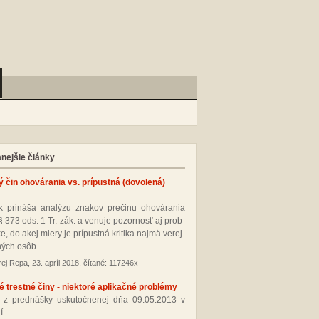
anejšie články
ý čin ohovárania vs. prípustná (dovolená)
 pri­ná­ša ana­lý­zu zna­kov pre­či­nu oho­vá­ra­nia
§ 373 ods. 1 Tr. zák. a ve­nu­je po­zor­nosť aj prob­
­ke, do akej mie­ry je prí­pus­tná kri­ti­ka naj­mä ve­rej­
ných osôb.
ej Repa, 23. apríl 2018, čítané: 117246x
 trestné činy - niektoré aplikačné problémy
 z pred­náš­ky us­ku­toč­ne­nej dňa 09.05.2013 v
í