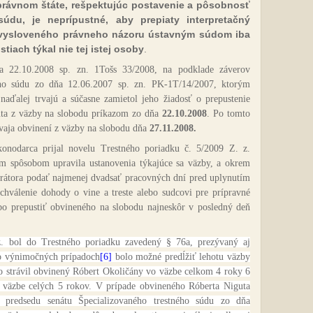
právnom štáte, rešpektujúc postavenie a pôsobnosť
du, je neprípustné, aby prepiaty interpretačný
 vysloveného právneho názoru ústavným súdom iba
tiach týkal nie tej istej osoby
.
 22.10.2008 sp. zn. 1Tošs 33/2008, na podklade záverov
neho súdu zo dňa 12.06.2007 sp. zn. PK-1T/14/2007, ktorým
naďalej trvajú a súčasne zamietol jeho žiadosť o prepustenie
uta z väzby na slobodu príkazom zo dňa
22.10.2008
. Po tomto
 dvaja obvinení z väzby na slobodu dňa
27.11.2008.
konodarca prijal novelu Trestného poriadku č. 5/2009 Z. z.
ym spôsobom upravila ustanovenia týkajúce sa väzby, a okrem
urátora podať
najmenej dvadsať pracovných dní pred uplynutím
chválenie dohody o vine a treste alebo sudcovi pre prípravné
ebo prepustiť obvineného na slobodu najneskôr v posledný deň
. bol do Trestného poriadku zavedený § 76a, prezývaný aj
vo výnimočných prípadoch
[6]
bolo možné predĺžiť lehotu väzby
to strávil obvinený Róbert Okoličány vo väzbe celkom 4 roky 6
o väzbe celých 5 rokov. V prípade obvineného Róberta Niguta
 predsedu senátu Špecializovaného trestného súdu zo dňa