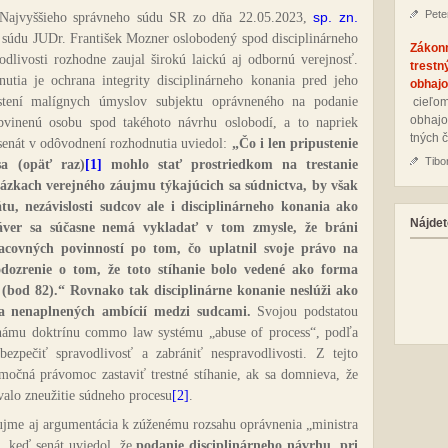
Pete
sp. zn.
u Najvyššieho správneho súdu SR zo dňa 22.05.2023,
o súdu JUDr. František Mozner oslobodený spod disciplinárneho
Zákon
dlivosti rozhodne zaujal širokú laickú aj odbornú verejnosť.
trestn
tia je ochrana integrity disciplinárneho konania pred jeho
obhajo
istení malígnych úmyslov subjektu oprávneného na podanie
cie­ľom
ob­ha­jo
obvinenú osobu spod takéhoto návrhu oslobodí, a to napriek
tných č
 senát v odôvodnení rozhodnutia uviedol:
„Čo i len pripustenie
Tibo
sa (opäť raz)
[1]
mohlo stať prostriedkom na trestanie
ázkach verejného záujmu týkajúcich sa súdnictva, by však
u, nezávislosti sudcov ale i disciplinárneho konania ako
Nájdet
záver sa súčasne nemá vykladať v tom zmysle, že bráni
acovných povinností po tom, čo uplatnil svoje právo na
odozrenie o tom, že toto stíhanie bolo vedené ako forma
(bod 82).“ Rovnako tak disciplinárne konanie neslúži ako
 a nenaplnených ambícií medzi sudcami.
Svojou podstatou
známu doktrínu commo law systému „abuse of process“, podľa
ezpečiť spravodlivosť a zabrániť nespravodlivosti. Z tejto
močná právomoc zastaviť trestné stíhanie, ak sa domnieva, že
valo zneužitie súdneho procesu
[2]
.
jme aj argumentácia k zúženému rozsahu oprávnenia „ministra
u, keď senát uviedol, že
podanie disciplinárneho návrhu, pri