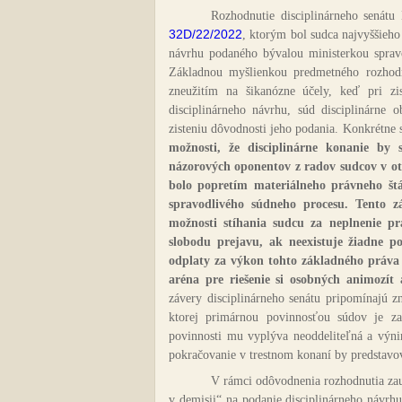
Rozhodnutie disciplinárneho senát
32D/22/2022
, ktorým bol sudca najvyššieh
návrhu podaného bývalou ministerkou spravo
Základnou myšlienkou predmetného rozhodnu
zneužitím na šikanózne účely, keď pri z
disciplinárneho návrhu, súd disciplinárne 
zisteniu dôvodnosti jeho podania. Konkrétne
možnosti, že disciplinárne konanie by 
názorových oponentov z radov sudcov v ot
bolo popretím materiálneho právneho štát
spravodlivého súdneho procesu. Tento 
možnosti stíhania sudcu za neplnenie pr
slobodu prejavu, ak neexistuje žiadne p
odplaty za výkon tohto základného práva 
aréna pre riešenie si osobných animozít
závery disciplinárneho senátu pripomínajú 
ktorej primárnou povinnosťou súdov je zab
povinnosti mu vyplýva neoddeliteľná a výni
pokračovanie v trestnom konaní by predstavo
V rámci odôvodnenia rozhodnutia zau
v demisii“ na podanie disciplinárneho návrh