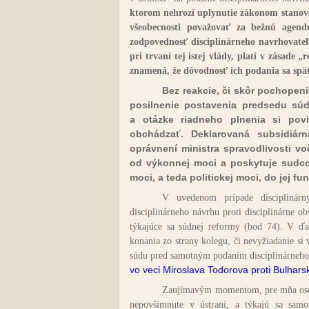
ktorom nehrozí uplynutie zákonom stanov
všeobecnosti považovať za bežnú agend
zodpovednosť disciplinárneho navrhovateľ
pri trvaní tej istej vlády, platí v zásade
znamená, že dôvodnosť ich podania sa sp
Bez reakcie, či skôr pochopeni
posilnenie postavenia predsedu súdu
a otázke riadneho plnenia si pov
obchádzať. Deklarovaná subsidiár
oprávnení ministra spravodlivosti v
od výkonnej moci a poskytuje sudc
moci, a teda politickej moci, do jej fu
V uvedenom prípade disciplinárn
disciplinárneho návrhu proti disciplinárne o
týkajúce sa súdnej reformy (bod 74). V ďa
konania zo strany kolegu, či nevyžiadanie si 
súdu pred samotným podaním disciplinárneho 
vo veci Miroslava Todorova proti Bulhar
Zaujímavým momentom, pre mňa osobne
nepovšimnute v ústraní, a týkajú sa samo