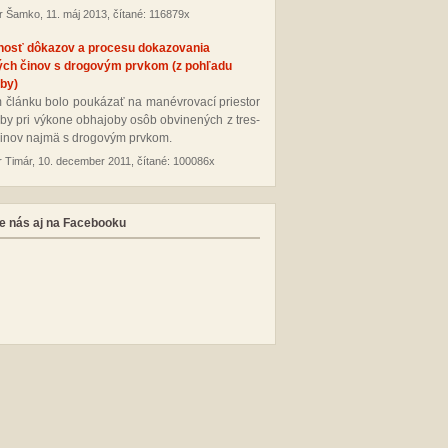
r Šamko, 11. máj 2013, čítané: 116879x
nosť dôkazov a procesu dokazovania
ých činov s drogovým prvkom (z pohľadu
by)
 člán­ku bo­lo pou­ká­zať na ma­név­ro­va­cí pries­tor
­by pri vý­ko­ne ob­ha­jo­by osôb ob­vi­ne­ných z tres­
i­nov naj­mä s dro­go­vým pr­vkom.
r Timár, 10. december 2011, čítané: 100086x
e nás aj na Facebooku