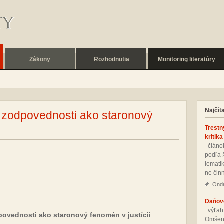
Zákony
Rozhodnutia
Monitoring literatúry
Najčít
 zodpovednosti ako staronový
Trestn
kritika
člá­nok
pod­ľa 
le­ma­ti
ne čin­
Ondr
Daňové
vý­ťah
ovednosti ako staronový fenomén v justícii
Om­še­n