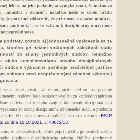
enej lehoty na jeho podanie, sa vymyká tomu, čo možno vo
u „ministra v demisii“, nakoľko nesie so sebou určitú
a; je potrebné zdôrazniť, že pri zmene na poste ministra,
 „režim kontinuity“, čo vo vzťahu k disciplinárnym návrhom
ätne nepreskúmava.
a podstaty, zostalo aj jednoznačné vyslovenie sa za
, ktorého pri riešení vnútorných záležitostí súdu
inností zo strany jednotlivých sudcov, nemožno
na alebo komplementárna povaha disciplinárnych
oči sudcom významne posilňuje nezávislosť justície
om ochranu pred neoprávnenými zásahmi výkonnej
ngovania.
y senát konštatoval, že dominujúcim cieľom na podanie
bvinenému sudcovi bolo sankcionovať ho za kritické vyjadrenia
lšom odôvodnení niekoho zaujme iniciovanie disciplinárneho
vyjadrenia zo strany disciplinárne obvineného sudcu a predsedu
ESĽP
návrhu, či otázka správnosti aplikácie záverov rozsudku
sku zo dňa 19.10.2021, č.
40072/13
.
, sú ale skutočnosti, ktoré popri iných argumentoch zostali
tného predmetu disciplinárneho návrhu. Odlišne predmetný