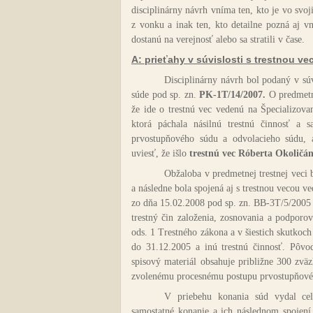
disciplinárny návrh vníma ten, kto je vo sv
z vonku a inak ten, kto detailne pozná aj vn
dostanú na verejnosť alebo sa stratili v čase.
A: prieťahy v súvislosti s trestnou v
Disciplinárny návrh bol podaný v sú
súde pod sp. zn.
PK-1T/14/2007.
O predmetn
že ide o trestnú vec vedenú na Špecializov
ktorá páchala násilnú trestnú činnosť a 
prvostupňového súdu a odvolacieho súdu, a
uviesť, že išlo
trestnú vec Róberta Okoličán
Obžaloba v predmetnej trestnej veci
a následne bola spojená aj s trestnou vecou 
zo dňa 15.02.2008 pod sp. zn. BB-3T/5/2005
trestný čin založenia, zosnovania a podporov
ods. 1 Trestného zákona
a v šiestich skutkoc
do 31.12.2005 a inú trestnú činnosť. Pôvo
spisový materiál obsahuje približne 300 zvä
zvolenému procesnému postupu prvostupňové
V priebehu konania súd vydal c
samostatné konanie a ich následnom spojení