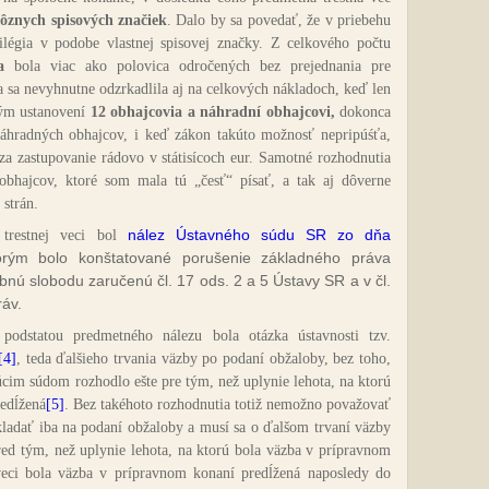
rôznych spisových značiek
. Dalo by sa povedať, že v priebehu
légia v podobe vlastnej spisovej značky. Z celkového počtu
a
bola viac ako polovica odročených bez prejednania pre
a sa nevyhnutne odzrkadlila aj na celkových nákladoch, keď len
ným ustanovení
12 obhajcovia a náhradní obhajcovi,
dokonca
áhradných obhajcov, i keď zákon takúto možnosť nepripúśťa,
za zastupovanie rádovo v státisícoch eur. Samotné rozhodnutia
bhajcov, ktoré som mala tú „česť“ písať, a tak aj dôverne
 strán.
nález Ústavného súdu SR zo dňa
trestnej veci bol
orým bolo konštatované porušenie základného práva
nú slobodu zaručenú čl. 17 ods. 2 a 5 Ústavy SR a v čl.
áv.
podstatou predmetného nálezu bola otázka ústavnosti tzv.
[4]
, teda ďalšieho trvania väzby po podaní obžaloby, bez toho,
cim súdom rozhodlo ešte pre tým, než uplynie lehota, na ktorú
edĺžená
[5]
. Bez takéhoto rozhodnutia totiž nemožno považovať
kladať iba na podaní obžaloby a musí sa o ďalšom trvaní väzby
ed tým, než uplynie lehota, na ktorú bola väzba v prípravnom
veci bola väzba v prípravnom konaní predĺžená naposledy do