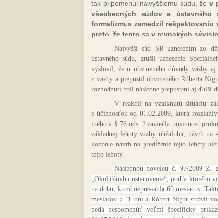
tak pripomenul najvyššiemu súdu, že
v 
všeobecných súdov a ústavného sú
formalizmus zamedzil rešpektovaniu
preto, že tento sa v rovnakých súvislos
Najvyšší súd SR uznesením zo dňa
ústavného súdu, zrušil uznesenie Špeciál
vyslovil, že u obvineného dôvody väzby aj 
z väzby a prepustil obvineného Róberta Nig
rozhodnutí boli následne prepustení aj ďalší
V reakcii na vzniknutú situáciu zá
s účinnosťou od 01.02.2009, ktorá rozsiahl
iného v § 76 ods. 2 zaviedla povinnosť prok
základnej lehoty väzby obžalobu, návrh na s
konanie návrh na predĺženie tejto lehoty al
tejto lehoty.
Následnou novelou č. 97/2009 Z. z
„Okoličányho ustanovenie“, podľa ktorého 
na dobu, ktorá nepresiahla 60 mesiacov. Tak
mesiacov a 11 dní a Róbert Nigut strávil v
nedá nespomenúť veľmi špecifický príkaz