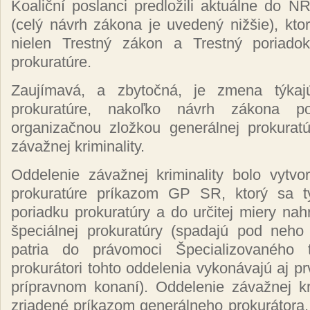
Koaliční poslanci predložili aktuálne do 
(celý návrh zákona je uvedený nižšie), kt
nielen Trestný zákon a Trestný poriado
prokuratúre.
Zaujímavá, a zbytočná, je zmena týka
prokuratúre, nakoľko návrh zákona 
organizačnou zložkou generálnej prokurat
závažnej kriminality.
Oddelenie závažnej kriminality bolo vytvo
prokuratúre príkazom GP SR, ktorý sa t
poriadku prokuratúry a do určitej miery nah
špeciálnej prokuratúry (spadajú pod neho 
patria do právomoci Špecializovaného 
prokurátori tohto oddelenia vykonávajú aj p
prípravnom konaní). Oddelenie závažnej kr
zriadené príkazom generálneho prokurátora, t