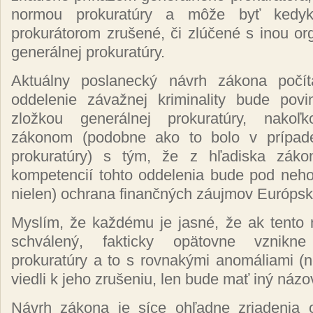
normou prokuratúry a môže byť kedyk
prokurátorom zrušené, či zlúčené s inou o
generálnej prokuratúry.
Aktuálny poslanecký návrh zákona počí
oddelenie závažnej kriminality bude pov
zložkou generálnej prokuratúry, nakoľ
zákonom (podobne ako to bolo v prípade
prokuratúry) s tým, že z hľadiska zák
kompetencií tohto oddelenia bude pod neho
nielen) ochrana finančných záujmov Európske
Myslím, že každému je jasné, že ak tento
schválený, fakticky opätovne vznikne
prokuratúry a to s rovnakými anomáliami (n
viedli k jeho zrušeniu, len bude mať iný názo
Návrh zákona je síce ohľadne zriadenia 