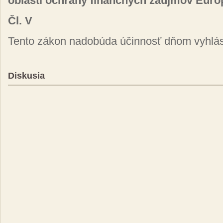
oblasti ochrany finančných záujmov Európ
Čl. V
Tento zákon nadobúda účinnosť dňom vyhlá
Diskusia