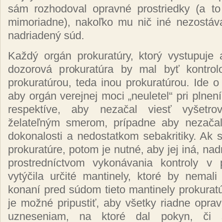
sám rozhodoval opravné prostriedky (a to
mimoriadne), nakoľko mu nič iné nezostá
nadriadený súd.
Každý orgán prokuratúry, ktorý vystupuje 
dozorová prokuratúra by mal byť kontrol
prokuratúrou, teda inou prokuratúrou. Ide o 
aby orgán verejnej moci „neuletel“ pri plnení
respektíve, aby nezačal viesť vyšetro
želateľným smerom, prípadne aby nezačal
dokonalosti a nedostatkom sebakritiky. Ak 
prokuratúre, potom je nutné, aby jej iná, na
prostredníctvom vykonávania kontroly v 
vytýčila určité mantinely, ktoré by nemal
konaní pred súdom tieto mantinely prokuratú
je možné pripustiť, aby všetky riadne oprav
uzneseniam, na ktoré dal pokyn, či sú