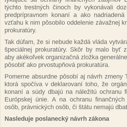
týchto trestných činoch by vykonávali do
predprípravnom konaní a ako nadriadená 
vzťahu k nim pôsobilo oddelenie závažnej kri
prokuratúry.
Tak dúfam, že si nebude každá vláda vytvára
špeciálnej prokuratúry. Skôr by malo byť
aby akékoľvek organizačná zložka generálne
pôsobiť ako prvostupňová prokuratúra.
Pomerne absurdne pôsobí aj návrh zmeny T
ktorá spočíva v deklarovaní toho, že orgá
konaní a súdy dbajú na náležitú ochranu 
Európskej únie. A na ochranu finančných
osôb, právnických osôb, či štátu nemajú dba
Nasleduje poslanecký návrh zákona