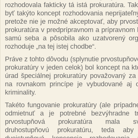
rozhodovala fakticky tá istá prokuratúra. Ta
byť takýto koncept rozhodovania neprijateľný
pretože nie je možné akceptovať, aby prvo
prokuratúra v predprípravnom a prípravnom 
samú seba a pôsobila ako uzatvorený org
rozhoduje „na tej istej chodbe“.
Práve z tohto dôvodu (splynutie prvostupňov
prokuratúry v jeden celok) bol koncept na k
úrad špeciálnej prokuratúry považovaný za
na rovnakom princípe je vybudované aj o
kriminality.
Takéto fungovanie prokuratúry (ale prípadn
odmietnuť a je potrebné bezvýhradne t
prvostupňová prokuratúra mala sv
druhostupňovú prokuratúru, teda ab