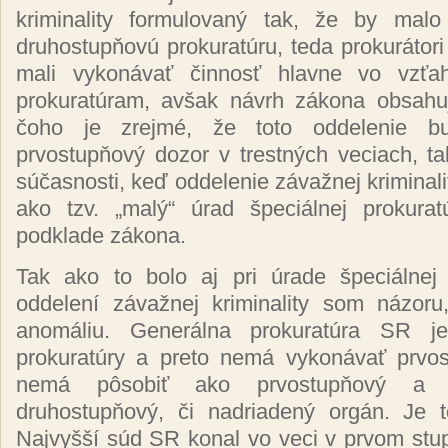
kriminality formulovaný tak, že by malo
druhostupňovú prokuratúru, teda prokurátori
mali vykonávať činnosť hlavne vo vzťa
prokuratúram, avšak návrh zákona obsahu
čoho je zrejmé, že toto oddelenie b
prvostupňový dozor v trestných veciach, t
súčasnosti, keď oddelenie závažnej kriminali
ako tzv. „malý“ úrad špeciálnej prokura
podklade zákona.
Tak ako to bolo aj pri úrade špeciálnej p
oddelení závažnej kriminality som názor
anomáliu. Generálna prokuratúra SR je
prokuratúry a preto nemá vykonávať prvo
nemá pôsobiť ako prvostupňový a 
druhostupňový, či nadriadený orgán. Je 
Najvyšší súd SR konal vo veci v prvom stup