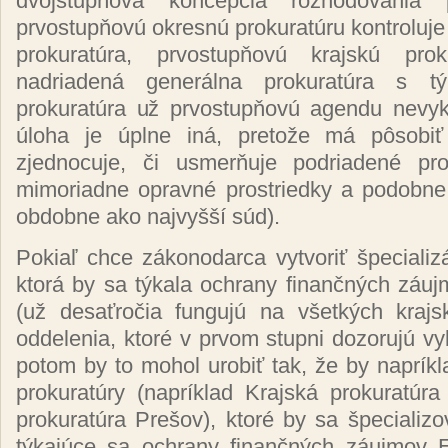
dvojstupňová koncepcia rozhodovania p
prvostupňovú okresnú prokuratúru kontroluje
prokuratúra, prvostupňovú krajskú proku
nadriadená generálna prokuratúra s t
prokuratúra už prvostupňovú agendu nevyk
úloha je úplne iná, pretože má pôsobiť
zjednocuje, či usmerňuje podriadené pro
mimoriadne opravné prostriedky a podobne,
obdobne ako najvyšší súd).
Pokiaľ chce zákonodarca vytvoriť špecializác
ktorá by sa týkala ochrany finančných záu
(už desaťročia fungujú na všetkých krajs
oddelenia, ktoré v prvom stupni dozorujú vyb
potom by to mohol urobiť tak, že by napríkla
prokuratúry (napríklad Krajská prokuratúr
prokuratúra Prešov), ktoré by sa špecializov
týkajúce sa ochrany finančných záujmov 