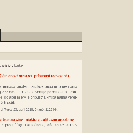
anejšie články
ý čin ohovárania vs. prípustná (dovolená)
 pri­ná­ša ana­lý­zu zna­kov pre­či­nu oho­vá­ra­nia
§ 373 ods. 1 Tr. zák. a ve­nu­je po­zor­nosť aj prob­
­ke, do akej mie­ry je prí­pus­tná kri­ti­ka naj­mä ve­rej­
ných osôb.
ej Repa, 23. apríl 2018, čítané: 117234x
 trestné činy - niektoré aplikačné problémy
 z pred­náš­ky us­ku­toč­ne­nej dňa 09.05.2013 v
í