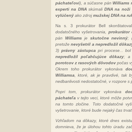
páchateľovi
), a súčasne pán
Williams 
experti na DNA
skúmali
DNA na noži
vylúčený
ako zdroj
mužskej DNA na ru
Na s. 3 prokurátor Bell skonštatova
dodatočného vyšetrovania,
prokurátor
pán
Williams
je
skutočne nevinný
;
pretože
nevyšetril a nepredložil dôk
3)
právny zástupca
pri procese... bo
nepredložil poľahčujúce dôkazy
; a
porotcov z rasových dôvodov
počas vý
Okrem toho prokurátor vykonáva
do
Williamsa
, ktoré, ak je pravdivé, tak
nedbanlivosti nedostatočné, v rozpore s
Popri tom, prokurátor vykonáva
doda
páchateľa
v tejto veci, ktoré môže potvr
na tomto zločine. Toto dodatočné vyš
vyšetrovanie, ktoré bude nejaký čas trvať
Vzhľadom na dôkazy, ktoré dnes existuj
domnieva, že je úlohou tohto úradu zača