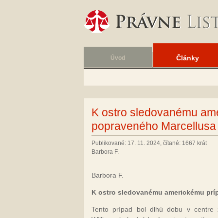
Články
Úvod
K ostro sledovanému am
popraveného Marcellusa 
Publikované: 17. 11. 2024, čítané: 1667 krát
Barbora F.
Barbora F.
K ostro sledovanému americkému prí
Tento prípad bol dlhú dobu v centre z