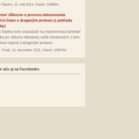
r Šamko, 11. máj 2013, čítané: 116865x
nosť dôkazov a procesu dokazovania
ých činov s drogovým prvkom (z pohľadu
by)
 člán­ku bo­lo pou­ká­zať na ma­név­ro­va­cí pries­tor
­by pri vý­ko­ne ob­ha­jo­by osôb ob­vi­ne­ných z tres­
i­nov naj­mä s dro­go­vým pr­vkom.
r Timár, 10. december 2011, čítané: 100076x
e nás aj na Facebooku