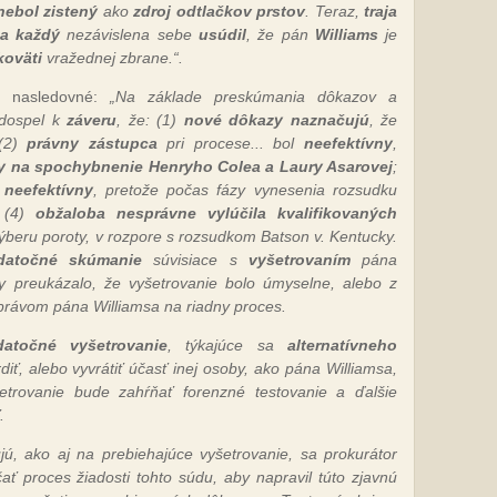
nebol zistený
ako
zdroj odtlačkov prstov
.
Teraz,
traja
 a každý
nezávislena sebe
usúdil
, že pán
Williams
je
koväti
vražednej zbrane.“.
l nasledovné:
„Na základe preskúmania dôkazov a
dospel k
záveru
, že: (1)
nové dôkazy naznačujú
, že
 (2)
právny zástupca
pri procese... bol
neefektívny
,
azy na spochybnenie Henryho Colea a Laury Asarovej
;
l
neefektívny
, pretože počas fázy vynesenia rozsudku
 (4)
obžaloba nesprávne vylúčila kvalifikovaných
beru poroty, v rozpore s rozsudkom Batson v. Kentucky.
datočné skúmanie
súvisiace s
vyšetrovaním
pána
 by preukázalo, že vyšetrovanie bolo úmyselne, alebo z
 právom pána Williamsa na riadny proces.
točné vyšetrovanie
, týkajúce sa
alternatívneho
diť, alebo vyvrátiť účasť inej osoby, ako pána Williamsa,
etrovanie bude zahŕňať forenzné testovanie a ďalšie
.
ú, ako aj na prebiehajúce vyšetrovanie, sa prokurátor
ť proces žiadosti tohto súdu, aby napravil túto zjavnú