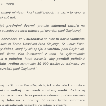
08. 1998).
i tmavý minivan
, ktorý riadil
beloch
na ulici v to ráno, a
šak
nič iné
.
pil
prednými dvermi
, pretože
sklenená tabuľa
na
zo susedov
nevidel nikoho
pri dverách pani Gayleovej.
a dozvedela, že v
susedstve
sa stali
tri
ďalšie
vlámania
Clues in Three Unsolved Area Slayings, St. Louis Post-
ny dôkaz
, ktorý by ich
spájal s vraždou
pani Gayleovej.
oli čoraz viac frustrovaní z toho, že vyšetrovanie
la
s políciou
, ktorá
navrhla
, aby
ponúkli peňažnú
ácie
,
rodina
inzerovala
10 000 dolárovú odmenu
za
zavraždil
pani Gayleovú.“.
ovej zo St. Louis Post-Dispatch, šokovala celú komunitu a
bjektom
veľkej pozornosti
zo strany
médií
. Rodina aj
 informácie o vražde za peňažnú odmenu, pričom zároveň
aj
televízia a noviny
. V rámci týchto informácií
u
a
obsahovali
nasledujúce
údaje o vražde
: