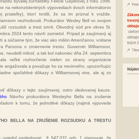
vraždu bývalej žurnalistky Felicie Gayleovej z roku 1998.
Pete
ne na nekonzistentných výpovediach dvoch informátorov
 priateľky), ktorí tvrdili, že sa im priznal k vražde.
Zákon
liamsom nezhodovali. Prokurátor Wesley Bell vo svojom
trestn
obhajo
ušiť rozsudok a trest smrti. Obvodný súd pre okres St.
cie­ľom
embra 2024 tento návrh zamietol. Prípad je zaujímavý aj
ob­ha­jo
rti a súčasne tým, že viac ako milión Američanov, vrátane
tných č
a Parsona o zmiernenie trestu. Guvernér Williamsovi,
Tibo
ine, neudelil milosť, a tak bol nakoniec dňa 24. septembra
la veľké rozhorčenie nielen zo strany organizácie
ade angažovala a považuje ho za nevinného, upozorňujúc
Nájdet
iadne spoľahlivé dôkazy o Williamsovej vine, ale aj zo
iť dôkazy v tejto zaujímavej, ostro sledovanej kauze.
ného
Návrhu prokurátora Wesleyho Bella na zrušenie
hľadom k tomu, že jednotlivé dôkazy (najmä výpovede
.
HO BELLA NA ZRUŠENIE ROZSUDKU A TRESTU
 uviedol nasledovné:
„§ 547.031 ods. 1 stanovuje, že