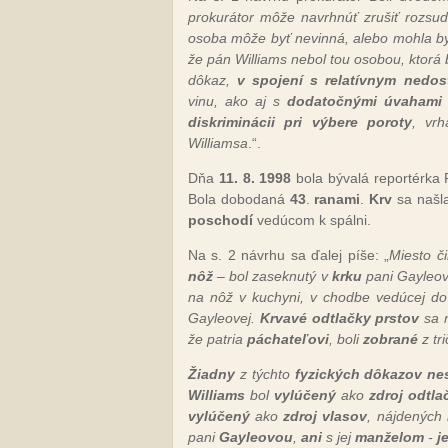
prokurátor môže navrhnúť zrušiť rozsu
osoba môže byť nevinná, alebo mohla b
že pán Williams nebol tou osobou, ktorá 
dôkaz,
v spojení s relatívnym nedo
vinu, ako aj s
dodatočnými úvahami 
diskriminácii pri výbere poroty
, vr
Williamsa
.“.
Dňa
11. 8. 1998
bola bývalá reportérka 
Bola dobodaná
43
.
ranami
.
Krv
sa našl
poschodí
vedúcom k spálni.
Na s. 2 návrhu sa ďalej píše: „
Miesto č
nôž
– bol zaseknutý v
krku
pani Gayleov
na nôž v kuchyni, v chodbe vedúcej do 
Gayleovej.
Krvavé odtlačky prstov
sa 
že patria
páchateľovi
, boli
zobrané
z tr
Žiadny
z týchto
fyzických dôkazov ne
Williams
bol
vylúčený
ako
zdroj odtla
vylúčený
ako
zdroj vlasov
, nájdených 
pani
Gayleovou
,
ani
s jej
manželom
-
j