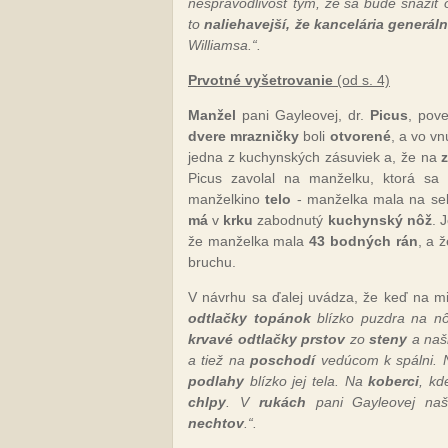
nespravodlivosť tým, že sa bude snažiť
to
naliehavejší, že kancelária generál
Williamsa.“.
Prvotné vyšetrovanie
(od s. 4)
Manžel
pani Gayleovej, dr.
Picus
, pov
dvere mrazničky
boli
otvorené
, a vo vn
jedna z kuchynských zásuviek a, že na
Picus zavolal na manželku, ktorá sa
manželkino
telo
- manželka mala na s
má
v
krku
zabodnutý
kuchynský nôž
. 
že manželka mala
43 bodných rán
, a 
bruchu.
V návrhu sa ďalej uvádza, že keď na mie
odtlačky topánok
blízko puzdra na nô
krvavé odtlačky prstov
zo
steny
a naš
a tiež na
poschodí
vedúcom k spálni. 
podlahy
blízko jej tela. Na
koberci
, kd
chlpy
. V
rukách
pani Gayleovej na
nechtov
.“.