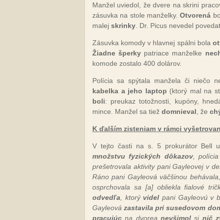
Manžel uviedol, že dvere na skrini prac
zásuvka na stole manželky.
Otvorená
bo
malej
skrinky
. Dr. Picus nevedel povedať
Zásuvka komody v hlavnej spálni bola
o
Žiadne šperky
patriace manželke
nech
komode zostalo 400 dolárov.
Polícia sa spýtala manžela či niečo 
kabelka a jeho laptop
(ktorý mal na s
boli
: preukaz totožnosti, kupóny, hne
mince. Manžel sa tiež
domnieval
, že
ch
K ďalším zisteniam v rámci vyšetrova
V tejto časti na s. 5 prokurátor Bell
množstvu fyzických dôkazov
, políci
prešetrovala aktivity pani Gayleovej v de
Ráno pani Gayleová väčšinou behávala, p
osprchovala sa [a] obliekla fialové tr
odvedľa
, ktorý
videl
pani Gayleovú v 
Gayleová
zastavila pri susedovom do
pracujúc
na dvorea
nevšimol
si
nič z