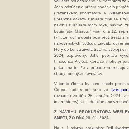
Williams bol odsúdený na trest smrti za 
Jeho odsúdenie pritom spočívalo primár
(väzenského informátora a Williamsovej
Forenzné dôkazy z miesta činu sa s Wil
návrhu z januára tohto roka, navrhol zr
Louis (štát Missouri) však dňa 12. sept
tým, že rodina obete bola proti trestu sm
náboženských vodcov, žiadalo guvernér
ktorý do konca života trval na svojej nev
2024 popravený. Jeho poprava vyvola
Innocence Project, ktorá sa v jeho príp
pritom na to, že v prípade neexistujú ž
strany mnohých novinárov.
V tomto článku by som chcela predstav
Čerpať budem primárne zo
zverejne
rozsudku zo dňa 26. januára 2024, vz
informátorov) sú tu detailne analyzované
Z NÁVRHU PROKURÁTORA WESLEY
SMRTI, ZO DŇA 26. 01. 2024
Na s. 1 návrhu prokurátor Bell úvodom