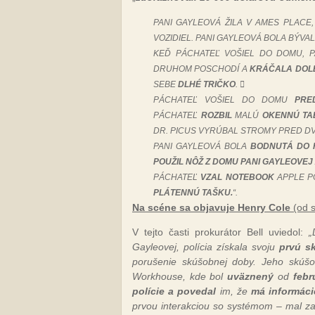
PANI GAYLEOVÁ ŽILA V AMES PLAC
VOZIDIEL. PANI GAYLEOVÁ BOLA BÝVA
KEĎ PÁCHATEĽ VOŠIEL DO DOMU, 
DRUHOM POSCHODÍ A
KRÁČALA DOL
SEBE
DLHÉ TRIČKO
. 
PÁCHATEĽ VOŠIEL DO DOMU
PRE
PÁCHATEĽ
ROZBIL
MALÚ
OKENNÚ TA
DR. PICUS VYRÚBAL STROMY PRED DV
PANI GAYLEOVÁ BOLA
BODNUTÁ DO 
POUŽIL NÔŽ Z DOMU PANI GAYLEOVEJ
PÁCHATEĽ
VZAL NOTEBOOK
APPLE 
PLÁTENNÚ TAŠKU.
“.
Na scéne sa objavuje Henry Cole
(od s
V tejto časti prokurátor Bell uviedol:
„
Gayleovej, polícia získala svoju
prvú s
porušenie skúšobnej doby. Jeho skúš
Workhouse, kde bol
uväznený
od
febr
polície a povedal
im, že
má informác
prvou interakciou so systémom – mal 