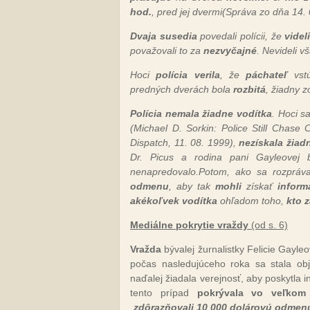
hod.
, pred jej dvermi(Správa zo dňa 14. 
Dvaja susedia
povedali polícii, že
videl
považovali to za
nezvyčajné
. Nevideli v
Hoci
polícia verila
, že
páchateľ
vstú
predných dverách bola
rozbitá
, žiadny 
Polícia nemala žiadne vodítka
. Hoci s
(Michael D. Sorkin: Police Still Chase 
Dispatch, 11. 08. 1999),
nezískala
žiad
Dr. Picus a rodina pani Gayleovej b
nenapredovalo.Potom, ako sa rozpráva
odmenu
, aby tak
mohli
získať
inform
akékoľvek
vodítka
ohľadom toho,
kto 
Mediálne pokrytie vraždy
(od s. 6)
Vražda
bývalej žurnalistky Felicie Gayle
počas nasledujúceho roka sa stala o
naďalej žiadala verejnosť, aby poskytla
tento prípad
pokrývala vo veľkom
„
zdôrazňovali
10 000 dolárovú odmen