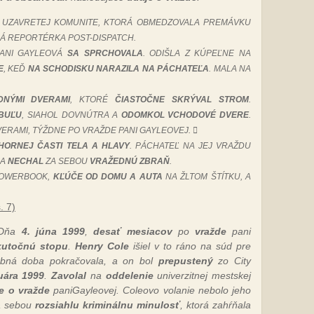
E, UZAVRETEJ KOMUNITE, KTORÁ OBMEDZOVALA PREMÁVKU
LÁ REPORTÉRKA POST-DISPATCH.
PANI GAYLEOVÁ
SA SPRCHOVALA
. ODIŠLA Z KÚPEĽNE NA
E
, KEĎ
NA SCHODISKU NARAZILA NA PÁCHATEĽA
. MALA NA
DNÝMI DVERAMI
, KTORÉ
ČIASTOČNE SKRÝVAL STROM
.
BUĽU
, SIAHOL DOVNÚTRA A
ODOMKOL VCHODOVÉ DVERE
.
ERAMI, TÝŽDNE PO VRAŽDE PANI GAYLEOVEJ. 
HORNEJ ČASTI TELA A HLAVY
. PÁCHATEĽ NA JEJ VRAŽDU
A
NECHAL
ZA SEBOU
VRAŽEDNÚ ZBRAŇ
.
POWERBOOK,
KĽÚČE OD DOMU A AUTA
NA ŽLTOM ŠTÍTKU, A
. 7)
Dňa
4. júna 1999
,
desať mesiacov
po
vražde
pani
kutočnú stopu
.
Henry Cole
išiel v to ráno na súd pre
obná doba pokračovala, a on bol
prepustený
zo City
uára 1999
.
Zavolal
na
oddelenie
univerzitnej mestskej
ie o vražde
paniGayleovej. Coleovo volanie nebolo jeho
za sebou
rozsiahlu kriminálnu minulosť
, ktorá zahŕňala