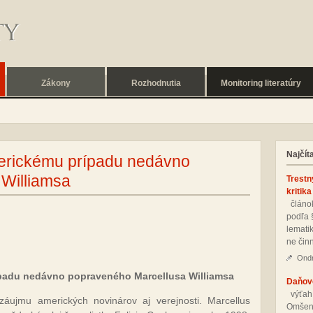
Zákony
Rozhodnutia
Monitoring literatúry
Najčít
erickému prípadu nedávno
Williamsa
Trestn
kritika
člá­nok
pod­ľa 
le­ma­ti
ne čin­
Ondr
padu nedávno popraveného Marcellusa Williamsa
Daňové
vý­ťah
áujmu amerických novinárov aj verejnosti. Marcellus
Om­še­n