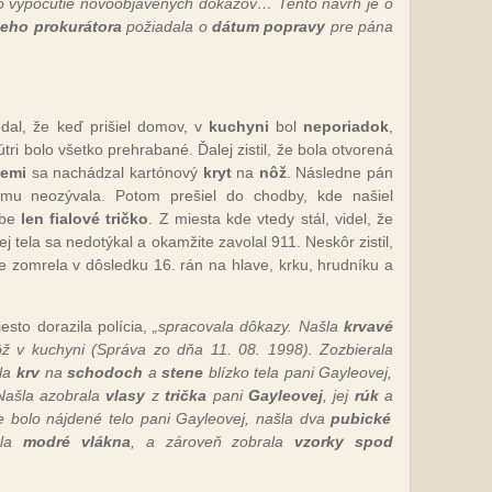
 o vypočutie novoobjavených dôkazov… Tento návrh je o
neho prokurátora
požiadala o
dátum popravy
pre pána
edal, že keď prišiel domov, v
kuchyni
bol
neporiadok
,
útri bolo všetko prehrabané. Ďalej zistil, že bola otvorená
zemi
sa nachádzal kartónový
kryt
na
nôž
. Následne pán
 mu neozývala. Potom prešiel do chodby, kde našiel
ebe
len fialové tričko
. Z miesta kde vtedy stál, videl, že
Jej tela sa nedotýkal a okamžite zavolal 911. Neskôr zistil,
že zomrela v dôsledku 16. rán na hlave, krku, hrudníku a
sto dorazila polícia,
„spracovala dôkazy. Našla
krvavé
ž v kuchyni (Správa zo dňa 11. 08. 1998). Zozbierala
la
krv
na
schodoch
a
stene
blízko tela pani Gayleovej,
Našla azobrala
vlasy
z
trička
pani
Gayleovej
, jej
rúk
a
e bolo nájdené telo pani Gayleovej, našla dva
pubické
šla
modré vlákna
, a zároveň zobrala
vzorky spod