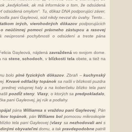
dok „kedykoľvek, ak má informácie o tom, že odsúdená
yť odsúdená omylom“. Tu, dôkaz DNA podporujúci záver,
bodla pani Gayleovú, súd nikdy nevzal do úvahy. Tento...
statkom iných, vierohodných dôkazov
podporujúcich
o neúčinnej pomoci právneho zástupcu a rasovej
há neúprosné pochybnosti o odsúdení a treste pána
Felicia Gayleová, nájdená
zavraždená
vo svojom dome.
a na
stene
,
schodoch
, v
blízkosti tela
obete, a tiež na
inu bolo
plné fyzických dôkazov
. Zbraň –
kuchynský
ej.
Krvavé odtlačky topánok
sa našli v blízkosti puzdra
prednej vstupnej haly a na koberčeku blízko tela pani
našli
pozdĺž steny
.
Vlasy
, o ktorých sa
predpokladalo
,
ička pani Gayleovej, jej rúk a podlahy.
spájal
pána
Williamsa s vraždou pani Gayleovej
. Pán
čkov topánok
, pán
Williams bol
pomocou mikroskopie
blízko tela pani Gayleovej (
vlasy
sa
nezhodovali ani
s
edinými obyvateľmi
domu, a tak
pravdepodobne
patrili