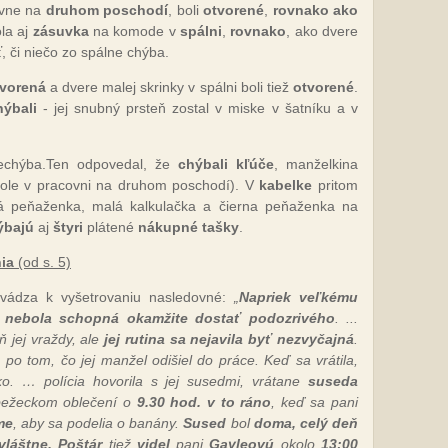
ovne na
druhom poschodí
, boli
otvorené
,
rovnako ako
la aj
zásuvka
na komode v
spálni
,
rovnako
, ako dvere
, či niečo zo spálne chýba.
tvorená
a dvere malej skrinky v spálni boli tiež
otvorené
.
ýbali
- jej snubný prsteň zostal v miske v šatníku a v
nechýba.Ten odpovedal, že
chýbali kľúče
, manželkina
tole v pracovni na druhom poschodí). V
kabelke
pritom
dá peňaženka, malá kalkulačka a čierna peňaženka na
ýbajú
aj
štyri
plátené
nákupné tašky
.
nia
(od s. 5)
 uvádza k vyšetrovaniu nasledovné:
„
Napriek veľkému
a
nebola schopná okamžite dostať podozrivého
. ...
ň jej vraždy, ale
jej rutina sa nejavila byť nezvyčajná
.
o tom, čo jej manžel odišiel do práce. Keď sa vrátila,
ičko. … polícia hovorila s jej susedmi, vrátane
suseda
bežeckom oblečení o
9.30 hod. v to ráno
, keď sa pani
me
, aby sa podelia o banány.
Sused
bol
doma, celý deň
vláštne. Poštár
tiež
videl
pani
Gayleovú
okolo
13:00