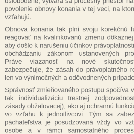
oslobodené, vytvára sa procesný priestor n
povolenie obnovy konania v tej veci, na kto
vzťahujú.
Obnova konania tak plní svoju korekčnú 
reagovať na kvalifikovanú zmenu dôkaznej 
aby došlo k narušeniu účinkov právoplatnosti
obchádzaniu zákonom ustanovených proc
Práve viazanosť na nové skutočnos
zabezpečuje, že zásah do právoplatného r
len vo výnimočných a odôvodnených prípado
Správnosť zmieňovaného postupu spočíva v 
tak individualizáciu trestnej zodpovednos
zásady obžalovacej), ako aj ochrannú funkci
vo vzťahu k jednotlivcovi. Tým sa zabez
páchateľstva je posudzovaná vždy vo vzť
osobe a v rámci samostatného proce