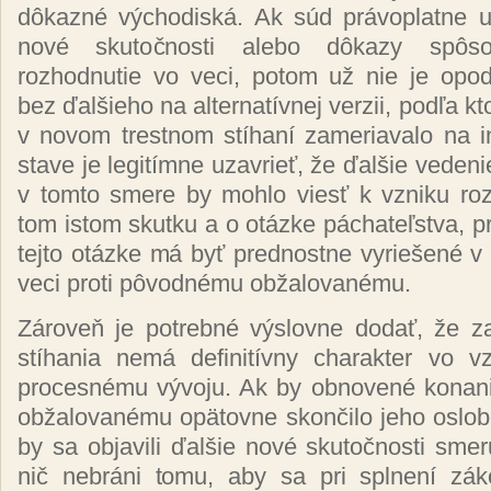
dôkazné východiská. Ak súd právoplatne uz
nové skutočnosti alebo dôkazy spôsob
rozhodnutie vo veci, potom už nie je opod
bez ďalšieho na alternatívnej verzii, podľa k
v novom trestnom stíhaní zameriavalo na 
stave je legitímne uzavrieť, že ďalšie vedeni
v tomto smere by mohlo viesť k vzniku ro
tom istom skutku a o otázke páchateľstva, p
tejto otázke má byť prednostne vyriešené v
veci proti pôvodnému obžalovanému.
Zároveň je potrebné výslovne dodať, že za
stíhania nemá definitívny charakter vo 
procesnému vývoju. Ak by obnovené konan
obžalovanému opätovne skončilo jeho oslo
by sa objavili ďalšie nové skutočnosti smer
nič nebráni tomu, aby sa pri splnení zá