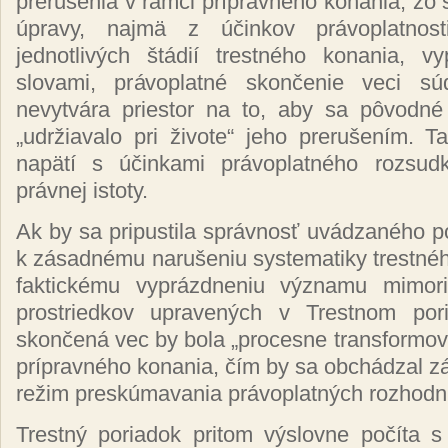
prerušenia v rámci prípravného konania; zo 
úpravy, najmä z účinkov právoplatnos
jednotlivých štádií trestného konania, v
slovami, právoplatné skončenie veci 
nevytvára priestor na to, aby sa pôvodné
„udržiavalo pri živote“ jeho prerušením. 
napätí s účinkami právoplatného rozsud
právnej istoty.
Ak by sa pripustila správnosť uvádzaného po
k zásadnému narušeniu systematiky trestné
faktickému vyprázdneniu významu mimor
prostriedkov upravených v Trestnom pori
skončená vec by bola „procesne transformov
prípravného konania, čím by sa obchádzal 
režim preskúmavania právoplatných rozhodnu
Trestný poriadok pritom výslovne počíta 