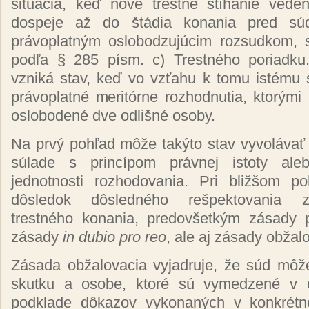
situácia, keď nové trestné stíhanie vede
dospeje až do štádia konania pred s
právoplatným oslobodzujúcim rozsudkom, 
podľa § 285 písm. c) Trestného poriadku
vzniká stav, keď vo vzťahu k tomu istému 
právoplatné meritórne rozhodnutia, ktorými
oslobodené dve odlišné osoby.
Na prvý pohľad môže takýto stav vyvolávať
súlade s princípom právnej istoty ale
jednotnosti rozhodovania. Pri bližšom p
dôsledok dôsledného rešpektovania 
trestného konania, predovšetkým zásady 
zásady
in dubio pro reo
, ale aj zásady obžal
Zásada obžalovacia vyjadruje, že súd môž
skutku a osobe, ktoré sú vymedzené v 
podklade dôkazov vykonaných v konkrét