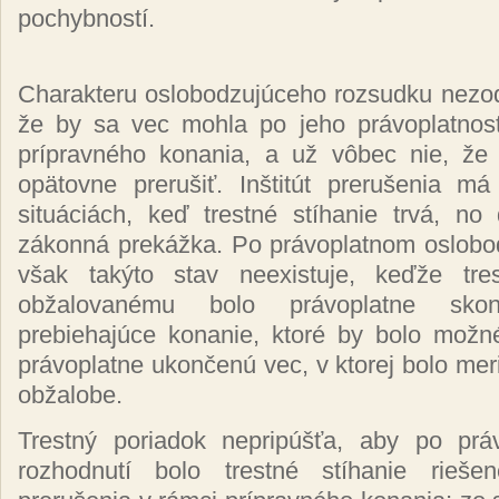
pochybností.
Charakteru oslobodzujúceho rozsudku nezo
že by sa vec mohla po jeho právoplatnosti
prípravného konania, a už vôbec nie, že
opätovne prerušiť. Inštitút prerušenia m
situáciách, keď trestné stíhanie trvá, n
zákonná prekážka. Po právoplatnom oslob
však takýto stav neexistuje, keďže tres
obžalovanému bolo právoplatne sk
prebiehajúce konanie, ktoré by bolo možné
právoplatne ukončenú vec, v ktorej bolo mer
obžalobe.
Trestný poriadok nepripúšťa, aby po pr
rozhodnutí bolo trestné stíhanie riešen