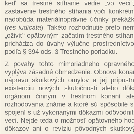
keď sa trestné stíhanie vedie „vo veci“,
zastavenie trestného stíhania voči konkrét
nadobúda materiálnoprávne účinky prekážk
(
res iudicata
). Takéto rozhodnutie preto ne
„oživiť“ opätovným začatím trestného stíhan
prichádza do úvahy výlučne prostredníct
podľa § 394 ods. 3 Trestného poriadku.
Z povahy tohto mimoriadneho opravného
vyplýva zásadné obmedzenie. Obnova konani
nápravu skutkových omylov a jej prípust
existenciu nových skutočností alebo dôk
orgánom činným v trestnom konaní a
rozhodovania známe a ktoré sú spôsobilé 
spojení s už vykonanými dôkazmi odôvodniť
veci. Nejde teda o možnosť opätovného hod
dôkazov ani o revíziu pôvodných skutkov