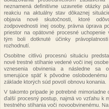
neznamená definitívne uzavretie otázky pá
reakciu na aktuálny stav dôkaznej situác
objavia nové skutočnosti, ktoré odôvo
zodpovednosti inej osoby, právna úprava p
priestor na opätovné procesné uchopenie 
tým boli dotknuté účinky právoplatnosti
rozhodnutí.
Osobitne citlivú procesnú situáciu predst
nové trestné stíhanie vedené voči inej osobe
vznesenia obvinenia a následne sa obj
smerujúce späť k pôvodne oslobodenému
základe ktorých súd povolí obnovu konania.
V takomto prípade je potrebné mimoriadne 
ďalší procesný postup, najmä vo vzťahu k 
trestného stíhania voči novoobvinenému. Na r