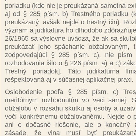
poriadku (kde nie je preukázaná samotná exis
aj od § 285 písm. b) Trestného poriadku (
preukázaný, avšak nejde o trestný čin). Ro
význam a judikatúra ho dlhodobo zdôrazňuje
26/1965 sa výslovne uvádza, že ak sa skuto
preukázať jeho spáchanie obžalovaným, t
zodpovedajúci § 285 písm. c), nie písm.
rozhodovania išlo o § 226 písm. a) a c) zák
Trestný poriadok]. Táto judikatúrna lín
rešpektovaná aj v súčasnej aplikačnej praxi.
Oslobodenie podľa § 285 písm. c) Tres
meritórnym rozhodnutím vo veci samej. 
obžalobu v rozsahu skutku aj osoby a uzatvá
voči konkrétnemu obžalovanému. Nejde o 
ani o dočasné riešenie, ale o konečný 
zásade, že vina musí byť preukázan