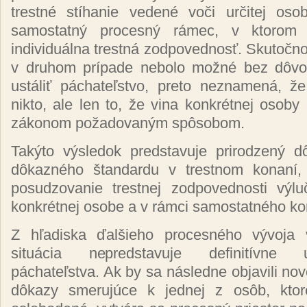
trestné stíhanie vedené voči určitej oso
samostatný procesný rámec, v ktorom 
individuálna trestná zodpovednosť. Skutočno
v druhom prípade nebolo možné bez dôvo
ustáliť páchateľstvo, preto neznamená, ž
nikto, ale len to, že vina konkrétnej osob
zákonom požadovaným spôsobom.
Takýto výsledok predstavuje prirodzený d
dôkazného štandardu v trestnom konaní, 
posudzovanie trestnej zodpovednosti výl
konkrétnej osobe a v rámci samostatného ko
Z hľadiska ďalšieho procesného vývoja
situácia nepredstavuje definitívne 
páchateľstva. Ak by sa následne objavili nov
dôkazy smerujúce k jednej z osôb, ktoré