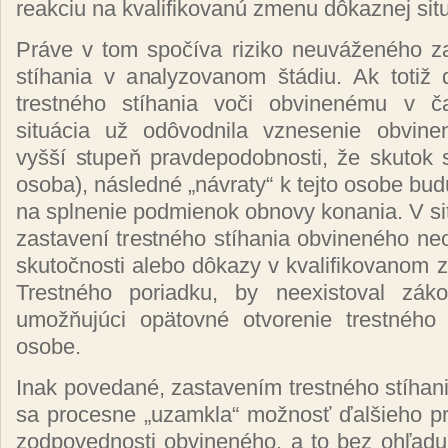
reakciu na kvalifikovanú zmenu dôkaznej situ
Práve v tom spočíva riziko neuváženého za
stíhania v analyzovanom štádiu. Ak totiž 
trestného stíhania voči obvinenému v 
situácia už odôvodnila vznesenie obvinen
vyšší stupeň pravdepodobnosti, že skutok 
osoba), následné „návraty“ k tejto osobe bu
na splnenie podmienok obnovy konania. V sit
zastavení trestného stíhania obvineného neo
skutočnosti alebo dôkazy v kvalifikovanom 
Trestného poriadku, by neexistoval zá
umožňujúci opätovné otvorenie trestného s
osobe.
Inak povedané, zastavením trestného stíhani
sa procesne „uzamkla“ možnosť ďalšieho pr
zodpovednosti obvineného, a to bez ohľadu