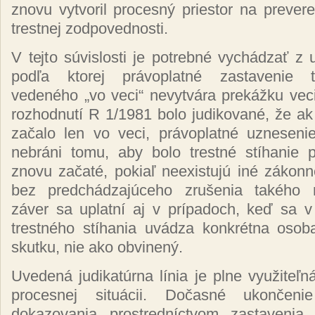
znovu vytvoril procesný priestor na preveren
trestnej zodpovednosti.
V tejto súvislosti je potrebné vychádzať z u
podľa ktorej právoplatné zastavenie t
vedeného „vo veci“ nevytvára prekážku vec
rozhodnutí R 1/1981 bolo judikované, že ak 
začalo len vo veci, právoplatné uzneseni
nebráni tomu, aby bolo trestné stíhanie p
znovu začaté, pokiaľ neexistujú iné zákonn
bez predchádzajúceho zrušenia takého r
záver sa uplatní aj v prípadoch, keď sa v
trestného stíhania uvádza konkrétna osob
skutku, nie ako obvinený.
Uvedená judikatúrna línia je plne využiteľn
procesnej situácii. Dočasné ukončen
dokazovania prostredníctvom zastavenia 