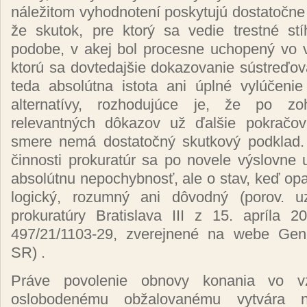
náležitom vyhodnotení poskytujú dostatočn
že skutok, pre ktorý sa vedie trestné stí
podobe, v akej bol procesne uchopený vo 
ktorú sa dovtedajšie dokazovanie sústreďo
teda absolútna istota ani úplné vylúčenie
alternatívy, rozhodujúce je, že po zo
relevantných dôkazov už ďalšie pokračov
smere nemá dostatočný skutkový podklad.
činnosti prokuratúr sa po novele výslovne
absolútnu nepochybnosť, ale o stav, keď opa
logický, rozumný ani dôvodný (porov. u
prokuratúry Bratislava III z 15. apríla 
497/21/1103-29, zverejnené na webe Gene
SR) .
Práve povolenie obnovy konania vo 
oslobodenému obžalovanému vytvára 