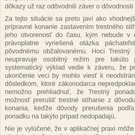
dôkazy už raz odôvodnili záver o dôvodnosti 
Za tejto situácie sa preto javí ako vhodnej
prípravné konanie zastavením trestného stí
jeho otvorenosť do času, kým nebude v
právoplatne vyriešená otázka páchateľ
pôvodnému obžalovanému. Hoci Trestný po
neupravuje osobitný režim pre takúto p
systematický výklad vedie k záveru, že p
ukončenie veci by mohlo viesť k neodstrá
dôsledkom, ktoré zákonodarca nepredpoklad
nemožno prehliadnuť, že Trestný poriad
možnosť prerušiť trestné stíhanie z dôvod
konania, keďže dôvody prerušenia podľ
poriadku na takýto prípad nedopadajú.
Nie je vylúčené, že v aplikačnej praxi môže