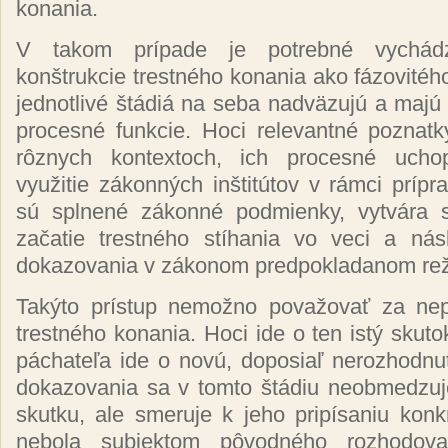
konania.
V takom prípade je potrebné vychád
konštrukcie trestného konania ako fázovitéh
jednotlivé štádiá na seba nadväzujú a maj
procesné funkcie. Hoci relevantné poznat
rôznych kontextoch, ich procesné ucho
využitie zákonných inštitútov v rámci príp
sú splnené zákonné podmienky, vytvára s
začatie trestného stíhania vo veci a ná
dokazovania v zákonom predpokladanom re
Takýto prístup nemožno považovať za nep
trestného konania. Hoci ide o ten istý skuto
páchateľa ide o novú, doposiaľ nerozhodnu
dokazovania sa v tomto štádiu neobmedzuje
skutku, ale smeruje k jeho pripísaniu konk
nebola subjektom pôvodného rozhodova