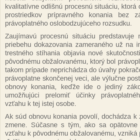
kvalitatívne odlišnú procesnú situáciu, ktorá
prostriedkov prípravného konania bez 
právoplatného oslobodzujúceho rozsudku.
Zaujímavú procesnú situáciu predstavuje
priebehu dokazovania zameraného už na i
trestného stíhania objavia nové skutočnos
pôvodnému obžalovanému, ktorý bol právopl
takom prípade neprichádza do úvahy pokra
právoplatne skončenej veci, ale výlučne pos
obnovy konania, keďže ide o jediný zá
umožňujúci prelomiť účinky právoplatné
vzťahu k tej istej osobe.
Ak súd obnovu konania povolí, dochádza k 
zmene. Súčasne s tým, ako sa opätovne 
vzťahu k pôvodnému obžalovanému, vzniká p