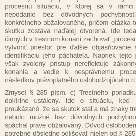
procesnú situáciu, v ktorej sa v rámc
nepodarilo bez dôvodných pochybnost
konkrétneho obžalovaného, pričom otázka t
skutku zostáva naďalej otvorená. Ide te
činných v trestnom konaní zachovať „procesnú
vytvoriť priestor pre ďalšie objasňovanie
identifikáciu jeho páchateľa. Napriek tejto 
však zvolený prístup nereflektuje zákon
konania a vedie k nesprávnemu proc
následkov právoplatného oslobodzujúceho r
Zmysel § 285 písm. c) Trestného poriadku 
doktríne ustálený. Ide o situáciu, keď
preukázané, že sa skutok stal a má znaky tr
nebolo možné bez dôvodných pochybnost
spáchal práve obžalovaný. Dôvod oslobodeni
potrebné dôsledne odlišovať nielen od § 285