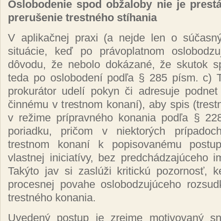
Oslobodenie spod obžaloby nie je prest
prerušenie trestného stíhania
V aplikačnej praxi (a nejde len o súčasný
situácie, keď po právoplatnom oslobodz
dôvodu, že nebolo dokázané, že skutok s
teda po oslobodení podľa § 285 písm. c) T
prokurátor udelí pokyn či adresuje podnet 
činnému v trestnom konaní), aby spis (trestn
v režime prípravného konania podľa § 22
poriadku, pričom v niektorých prípado
trestnom konaní k popisovanému postup
vlastnej iniciatívy, bez predchádzajúceho i
Takýto jav si zaslúži kritickú pozornosť,
procesnej povahe oslobodzujúceho rozsud
trestného konania.
Uvedený postup je zrejme motivovaný s