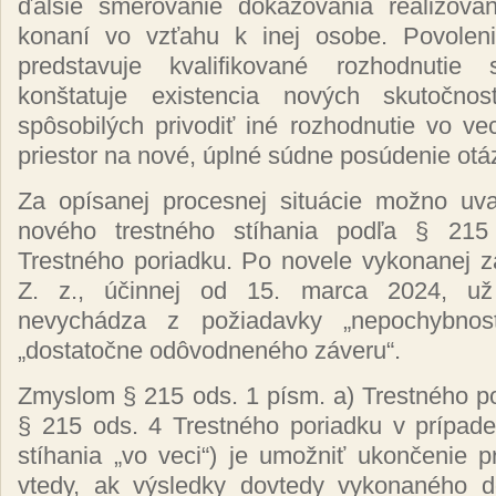
ďalšie smerovanie dokazovania realizova
konaní vo vzťahu k inej osobe. Povolen
predstavuje kvalifikované rozhodnutie
konštatuje existencia nových skutočno
spôsobilých privodiť iné rozhodnutie vo ve
priestor na nové, úplné súdne posúdenie otá
Za opísanej procesnej situácie možno uv
nového trestného stíhania podľa § 215
Trestného poriadku. Po novele vykonanej 
Z. z., účinnej od 15. marca 2024, už 
nevychádza z požiadavky „nepochybnosti
„dostatočne odôvodneného záveru“.
Zmyslom § 215 ods. 1 písm. a) Trestného po
§ 215 ods. 4 Trestného poriadku v prípade
stíhania „vo veci“) je umožniť ukončenie 
vtedy, ak výsledky dovtedy vykonaného d