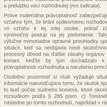
a prekážku veci rozhodnutej (
res iudicata
).
Práve materiálna právoplatnosť zabezpečuje
vzťahov tým, že bráni opätovnému rozhodovan
vo vzťahu k tej istej osobe, pokiaľ z
výnimočný postup na jej prelomenie. Ta
výlučne mimoriadne opravné prostriedky u
situácii, keď sa neobjavia nové skutočnost
procesný dôvod na ďalšie zásahy orgánov 
konaní, keďže by tým dochádzalo k 
právoplatnosti rozhodnutia a narušeniu princí
Osobitnú pozornosť si však vyžaduje situá
informácie nasvedčujúce tomu, že skutok sp
to buď počas súdneho konania, ktoré skonč
rozsudkom podľa § 285 písm. c) Trestnéh
následne po tomto rozhodnutí, napríklad v rá