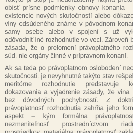
obísť prísne podmienky obnovy konania –
existencie nových skutočností alebo dôkazo
viny odsúdeného známe v pôvodnom konaní
samy osebe alebo v spojení s už vy
odôvodniť iné rozhodnutie vo veci. Zároveň b
zásada, že o prelomení právoplatného roz
súd, nie orgány činné v prípravnom konaní.
Ak sa teda po právoplatnom oslobodení neo
skutočnosti, je nevyhnutné takýto stav rešpe
meritórne rozhodnutie predstavuje 
dokazovania a vyjadrenie zásady, že vina
bez dôvodných pochybností. Z doktri
právoplatnosť rozhodnutia zahŕňa jeho for
aspekt – kým formálna právoplatnos
nezmeniteľnosť prostredníctvom ria
prostriedkov, materiálna právoplatnosť zak