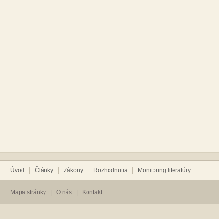
Úvod
Články
Zákony
Rozhodnutia
Monitoring literatúry
Mapa stránky
|
O nás
|
Kontakt