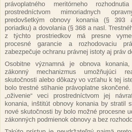
právoplatného meritórneho rozhodnu
prostredníctvom mimoriadnych opravný
predovšetkým obnovy konania (§ 393 a
poriadku) a dovolania (§ 368 a nasl. Trestné
z týchto prostriedkov má presne vyme
procesné garancie a rozhodovaciu p
zabezpečuje ochranu právnej istoty aj práv 
Osobitne významná je obnova konania, 
zákonný mechanizmus umožňujúci r
skutočnosti alebo dôkazy vo vzťahu k tej iste
bolo trestné stíhanie právoplatne skončené. 
„oživenie“ veci prostredníctvom jej návr
konania, inštitút obnovy konania by stratil
nové skutočnosti by bolo možné procesne u
zákonných podmienok obnovy a bez rozhodo
Takýto prístup je neudržateľný najmä pret