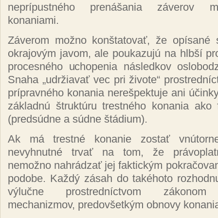
neprípustného prenášania záverov me
konaniami.
Záverom možno konštatovať, že opísané s
okrajovým javom, ale poukazujú na hlbší p
procesného uchopenia následkov oslobodz
Snaha „udržiavať vec pri živote“ prostredníc
prípravného konania nerešpektuje ani účinky 
základnú štruktúru trestného konania ako 
(predsúdne a súdne štádium).
Ak má trestné konanie zostať vnútorne
nevyhnutné trvať na tom, že právopla
nemožno nahrádzať jej faktickým pokračovan
podobe. Každý zásah do takéhoto rozhodnu
výlučne prostredníctvom zákonom 
mechanizmov, predovšetkým obnovy konani