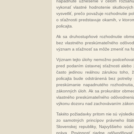
napadnuté uznesenie v celom rozsahu, 
vykonať vlastné hodnotenie skutkovýc
vysvetliť, prečo považuje rozhodnutie p
o sťažnosti predstavuje okamih, v ktoro
policajta.
Ak sa druhostupňové rozhodnutie obme
bez vlastného preskúmateľného odôvodn
význam a sťažnosť sa môže zmeniť na fo
Význam tejto úlohy nemožno podceňovať.
pred podaním ústavnej sťažnosti alebo
často jedinou reálnou zárukou toho, 
policajta bude odstránená bez potreby 
preskúmanie napadnutého rozhodnutia, 
zákonných úloh. Ak sa prokurátor obmedz
vlastného preskúmateľného odôvodnenia,
výkonu dozoru nad zachovávaním zákonno
Takéto požiadavky pritom nie sú výsled
zo samotných princípov právneho štát
Slovenskej republiky, Najvyššieho súd
práva. Povinnosť riadne odôvodňovať 