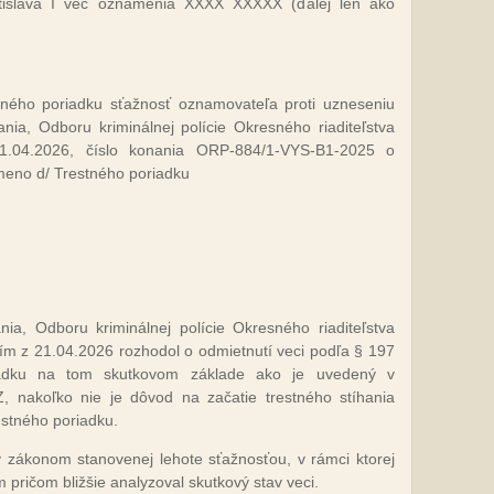
atislava I vec oznámenia XXXX XXXXX (ďalej len ako
ného poriadku sťažnosť oznamovateľa proti uzneseniu
nia, Odboru kriminálnej polície Okresného riaditeľstva
21.04.2026, číslo konania ORP-884/1-VYS-B1-2025 o
meno d/ Trestného poriadku
nia, Odboru kriminálnej polície Okresného riaditeľstva
ním z 21.04.2026 rozhodol o odmietnutí veci podľa § 197
adku na tom skutkovom základe ako je uvedený v
 nakoľko nie je dôvod na začatie trestného stíhania
estného poriadku.
zákonom stanovenej lehote sťažnosťou, v rámci ktorej
 pričom bližšie analyzoval skutkový stav veci.