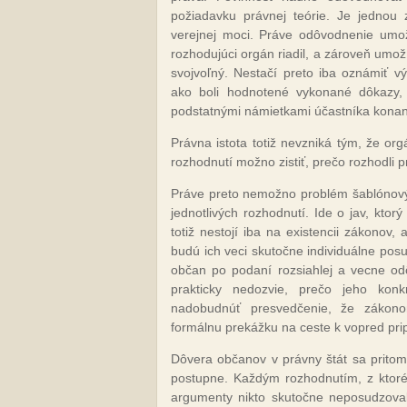
požiadavku právnej teórie. Je jednou
verejnej moci. Práve odôvodnenie umož
rozhodujúci orgán riadil, a zároveň umož
svojvoľný. Nestačí preto iba oznámiť 
ako boli hodnotené vykonané dôkazy,
podstatnými námietkami účastníka konani
Právna istota totiž nevzniká tým, že or
rozhodnutí možno zistiť, prečo rozhodli p
Práve preto nemožno problém šablónový
jednotlivých rozhodnutí. Ide o jav, kto
totiž nestojí iba na existencii zákonov
budú ich veci skutočne individuálne pos
občan po podaní rozsiahlej a vecne od
prakticky nedozvie, prečo jeho kon
nadobudnúť presvedčenie, že zákono
formálnu prekážku na ceste k vopred pr
Dôvera občanov v právny štát sa prito
postupne. Každým rozhodnutím, z ktoré
argumenty nikto skutočne neposudzova