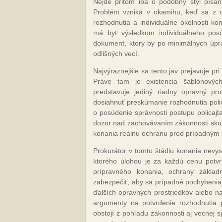
Nejde pritom iba o podobný štýl písan
Problém vzniká v okamihu, keď sa z u
rozhodnutia a individuálne okolnosti ko
má byť výsledkom individuálneho pos
dokument, ktorý by po minimálnych úpra
odlišných vecí.
Najvýraznejšie sa tento jav prejavuje pr
Práve tam je existencia šablónovýc
predstavuje jediný riadny opravný pr
dosiahnuť preskúmanie rozhodnutia polic
o posúdenie správnosti postupu policajt
dozor nad zachovávaním zákonnosti skuto
konania reálnu ochranu pred prípadný
Prokurátor v tomto štádiu konania nevys
ktorého úlohou je za každú cenu potvr
prípravného konania, ochrany zákla
zabezpečiť, aby sa prípadné pochybenia 
ďalších opravných prostriedkov alebo n
argumenty na potvrdenie rozhodnutia po
obstojí z pohľadu zákonnosti aj vecnej