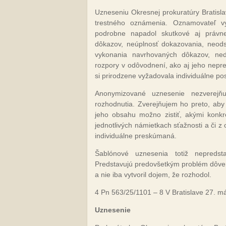
Uzneseniu Okresnej prokuratúry Bratisla
trestného oznámenia. Oznamovateľ vy
podrobne napadol skutkové aj právne
dôkazov, neúplnosť dokazovania, neod
vykonania navrhovaných dôkazov, nedo
rozpory v odôvodnení, ako aj jeho nepre
si prirodzene vyžadovala individuálne po
Anonymizované uznesenie nezverejň
rozhodnutia. Zverejňujem ho preto, aby s
jeho obsahu možno zistiť, akými konkr
jednotlivých námietkach sťažnosti a či 
individuálne preskúmaná.
Šablónové uznesenia totiž nepredst
Predstavujú predovšetkým problém dôvery
a nie iba vytvoril dojem, že rozhodol.
4 Pn 563/25/1101 – 8 V Bratislave 27. m
Uzneseni
e