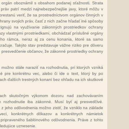
i orgán oboznámil s obsahom podanej sťažnosti. Strata
ráv patrí medzi najnebezpečnejšie javy, ktoré môžu v
prestanú veriť, že sa prostredníctvom orgánov činných v
any svojich práv, časť z nich začne hľadať iné spôsoby
ezignujú na využívanie zákonných prostriedkov ochrany
zy vlastnými prostriedkami, obchádzať príslušné orgány
ého rámca, neraz aj za cenu konania, ktoré sa samo
račuje. Takýto stav predstavuje vážne riziko pre dôveru
uje presvedčenie občanov, že zákonné prostriedky ochrany
 možno stále naraziť na rozhodnutia, pri ktorých vzniká
é pre konkrétnu vec, alebo či ide o text, ktorý by po
kach ďalších trestných konaní bez ohľadu na ich skutkové
iach skutočným výkonom dozoru nad zachovávaním
é rozhodnutie iba zákonné. Musí byť aj presvedčivé.
 z jeho odôvodnenia možno zistiť, že vzniklo na základe
 veci, konkrétnych dôkazov a konkrétnych námietok
d pripraveného šablónového odôvodnenia. Práve z tohto
sledujúce uznesenie.