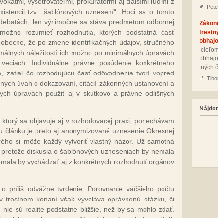
okátmi, vyšetrovateľmi, prokurátormi aj ďalšími ľuďmi z
Pete
xistencii tzv. „šablónových uznesení“. Hoci sa o tomto
 debatách, len výnimočne sa stáva predmetom odbornej
Zákon
možno rozumieť rozhodnutia, ktorých podstatná časť
trestn
obhajo
obecne, že po zmene identifikačných údajov, stručného
cie­ľom
rmálnych náležitostí ich možno po minimálnych úpravách
ob­ha­jo
 veciach. Individuálne právne posúdenie konkrétneho
tných č
, zatiaľ čo rozhodujúcu časť odôvodnenia tvorí vopred
Tibo
cných úvah o dokazovaní, citácií zákonných ustanovení a
ych úpravách použiť aj v skutkovo a právne odlišných
Nájdet
v, ktorý sa objavuje aj v rozhodovacej praxi, ponechávam
u článku je preto aj anonymizované uznesenie Okresnej
orého si môže každý vytvoriť vlastný názor. Už samotná
, pretože diskusia o šablónových uzneseniach by nemala
 mala by vychádzať aj z konkrétnych rozhodnutí orgánov
 príliš odvážne tvrdenie. Porovnanie väčšieho počtu
 v trestnom konaní však vyvoláva oprávnenú otázku, či
 nie sú realite podstatne bližšie, než by sa mohlo zdať.