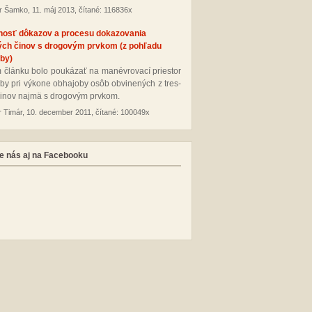
r Šamko, 11. máj 2013, čítané: 116836x
nosť dôkazov a procesu dokazovania
ých činov s drogovým prvkom (z pohľadu
by)
 člán­ku bo­lo pou­ká­zať na ma­név­ro­va­cí pries­tor
­by pri vý­ko­ne ob­ha­jo­by osôb ob­vi­ne­ných z tres­
i­nov naj­mä s dro­go­vým pr­vkom.
r Timár, 10. december 2011, čítané: 100049x
e nás aj na Facebooku