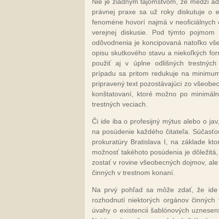
Nie je žiadnym tajomstvom, že medzi adv
právnej praxe sa už roky diskutuje o e
fenoméne hovorí najmä v neoficiálnych
verejnej diskusie. Pod týmto pojmom 
odôvodnenia je koncipovaná natoľko vše
opisu skutkového stavu a niekoľkých fo
použiť aj v úplne odlišných trestných
prípadu sa pritom redukuje na minimum
pripravený text pozostávajúci zo všeobe
konštatovaní, ktoré možno po minimáln
trestných veciach.
Či ide iba o profesijný mýtus alebo o ja
na posúdenie každého čitateľa. Súčasťo
prokuratúry Bratislava I, na základe kt
možnosť takéhoto posúdenia je dôležitá
zostať v rovine všeobecných dojmov, ale
činných v trestnom konaní.
Na prvý pohľad sa môže zdať, že ide o
rozhodnutí niektorých orgánov činných
úvahy o existencii šablónových uznesení