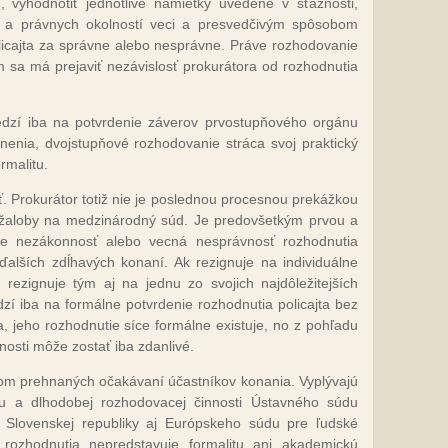
vyhodnotiť jednotlivé námietky uvedené v sťažnosti,
h a právnych okolností veci a presvedčivým spôsobom
olicajta za správne alebo nesprávne. Práve rozhodovanie
m sa má prejaviť nezávislosť prokurátora od rozhodnutia
dzí iba na potvrdenie záverov prvostupňového orgánu
enia, dvojstupňové rozhodovanie stráca svoj praktický
rmalitu.
 Prokurátor totiž nie je poslednou procesnou prekážkou
 žaloby na medzinárodný súd. Je predovšetkým prvou a
že nezákonnosť alebo vecná nesprávnosť rozhodnutia
ďalších zdĺhavých konaní. Ak rezignuje na individuálne
rezignuje tým aj na jednu zo svojich najdôležitejších
í iba na formálne potvrdenie rozhodnutia policajta bez
 jeho rozhodnutie síce formálne existuje, no z pohľadu
sti môže zostať iba zdanlivé.
kom prehnaných očakávaní účastníkov konania. Vyplývajú
u a dlhodobej rozhodovacej činnosti Ústavného súdu
u Slovenskej republiky aj Európskeho súdu pre ľudské
rozhodnutia nepredstavuje formalitu ani akademickú