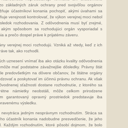
 zo základných záruk ochrany pred svojvôľou orgánov
ňuje účastníkovi konania pochopiť, akými úvahami sa
ňuje verejnosti kontrolovať, že výkon verejnej moci nebol
výsledok rozhodovania. Z odôvodnenia musí byť zrejmé,
 akým spôsobom sa rozhodujúci orgán vysporiadal s
a a prečo dospel práve k prijatému záveru.
gány verejnej moci rozhodujú. Vzniká až vtedy, keď z ich
ráve tak, ako rozhodli.
ch uznesení vnímať iba ako otázku kvality odôvodnenia
rý môže mať podstatne závažnejšie dôsledky. Právny štát
, ale predovšetkým na dôvere občanov, že štátne orgány
udzovať a poskytovať im účinnú právnu ochranu. Ak však
ôvodnenej sťažnosti dostane rozhodnutie, z ktorého sa
krétne námietky neobstáli, môže celkom prirodzene
m garantovaný opravný prostriedok predstavuje iba
ipravenému výsledku.
m nevytráca jedným nesprávnym rozhodnutím. Stráca sa
ho účastník konania nadobudne presvedčenie, že jeho
l. Každým rozhodnutím, ktoré pôsobí dojmom, že bolo