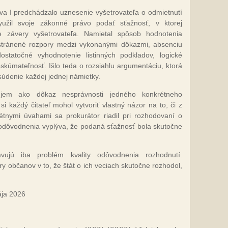
va I predchádzalo uznesenie vyšetrovateľa o odmietnutí
užil svoje zákonné právo podať sťažnosť, v ktorej
 závery vyšetrovateľa. Namietal spôsob hodnotenia
stránené rozpory medzi vykonanými dôkazmi, absenciu
statočné vyhodnotenie listinných podkladov, logické
skúmateľnosť. Išlo teda o rozsiahlu argumentáciu, ktorá
súdenie každej jednej námietky.
ujem ako dôkaz nesprávnosti jedného konkrétneho
i každý čitateľ mohol vytvoriť vlastný názor na to, či z
étnymi úvahami sa prokurátor riadil pri rozhodovaní o
z odôvodnenia vyplýva, že podaná sťažnosť bola skutočne
avujú iba problém kvality odôvodnenia rozhodnutí.
 občanov v to, že štát o ich veciach skutočne rozhodol,
ája 2026