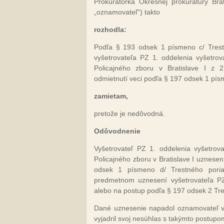
Prokurátorka Okresnej prokuratúry Br
„oznamovateľ“) takto
rozhodla
:
Podľa § 193 odsek 1 písmeno c/ Trest
vyšetrovateľa PZ 1. oddelenia vyšetrova
Policajného zboru v Bratislave I z 
odmietnutí veci podľa § 197 odsek 1 pís
zamietam
,
pretože je nedôvodná.
Odôvodneni
e
Vyšetrovateľ PZ 1. oddelenia vyšetrova
Policajného zboru v Bratislave I uznese
odsek 1 písmeno d/ Trestného pori
predmetnom uznesení vyšetrovateľa PZ,
alebo na postup podľa § 197 odsek 2 Tr
Dané uznesenie napadol oznamovateľ v 
vyjadril svoj nesúhlas s takýmto postupom