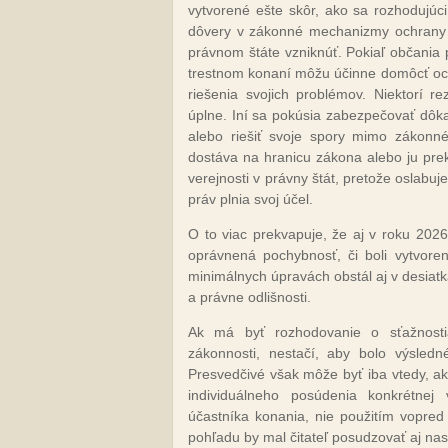
vytvorené ešte skôr, ako sa rozhodujúc
dôvery v zákonné mechanizmy ochrany p
právnom štáte vzniknúť. Pokiaľ občania 
trestnom konaní môžu účinne domôcť ochr
riešenia svojich problémov. Niektorí r
úplne. Iní sa pokúsia zabezpečovať dôka
alebo riešiť svoje spory mimo zákonn
dostáva na hranicu zákona alebo ju prek
verejnosti v právny štát, pretože oslab
práv plnia svoj účel.
O to viac prekvapuje, že aj v roku 2026
oprávnená pochybnosť, či boli vytvoren
minimálnych úpravách obstál aj v desiat
a právne odlišnosti.
Ak má byť rozhodovanie o sťažnost
zákonnosti, nestačí, aby bolo výsledn
Presvedčivé však môže byť iba vtedy, ak
individuálneho posúdenia konkrétnej
účastníka konania, nie použitím vopre
pohľadu by mal čitateľ posudzovať aj na