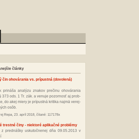
anejšie články
ý čin ohovárania vs. prípustná (dovolená)
 pri­ná­ša ana­lý­zu zna­kov pre­či­nu oho­vá­ra­nia
§ 373 ods. 1 Tr. zák. a ve­nu­je po­zor­nosť aj prob­
­ke, do akej mie­ry je prí­pus­tná kri­ti­ka naj­mä ve­rej­
ných osôb.
ej Repa, 23. apríl 2018, čítané: 117178x
 trestné činy - niektoré aplikačné problémy
 z pred­náš­ky us­ku­toč­ne­nej dňa 09.05.2013 v
í