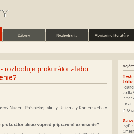
Zákony
Rozhodnutia
Monitoring literatúry
Najčít
- rozhoduje prokurátor alebo
enie?
Trestn
kritika
člá­nok
pod­ľa 
le­ma­ti
ne čin­
terný študent Právnickej fakulty Univerzity Komenského v
Ondr
Daňové
 prokurátor alebo vopred pripravené uznesenie?
vý­ťah
Om­še­n