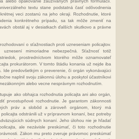
ia alebo opakovanie zaužívaných právnych formulácií.
niverzálneho textu stane podstatná časť odôvodnenia
nkrétnej veci zostanú na jeho okraji. Rozhodnutie, ktoré
údenia konkrétneho prípadu, sa tak môže zmeniť na
vách obstál aj v desiatkach ďalších skutkovo a právne
i rozhodovaní o sťažnostiach proti uzneseniam policajtov.
h uznesení mimoriadne nebezpečná. Sťažnosť totiž
ostriedok, prostredníctvom ktorého môže oznamovateľ
ajta prokurátorom. V tomto štádiu konania už nejde iba
a. Ide predovšetkým o preverenie, či orgán vykonávajúci
čne naplnil svoju zákonnú úlohu a poskytol účastníkovi
m nezákonným alebo vecne nesprávnym rozhodnutím.
tupuje ako obhajca rozhodnutia policajta ani ako orgán,
diť prvostupňové rozhodnutie. Je garantom zákonnosti
dných práv a slobôd a zároveň orgánom, ktorý má
policajta odstránili už v prípravnom konaní, bez potreby
adväzujúcich súdnych konaní. Jeho úlohou nie je hľadať
licajta, ale nezávisle preskúmať, či toto rozhodnutie
 správnosti. Zákon mu preto zveruje právomoc preskúmať