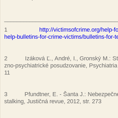
____________________________________
1
http://vic­tim­sof­cri­me.org/help-f
help-bulle­tins-for-cri­me-vic­tims/bulle­tins-for-
2
Izá­ko­vá Ľ., An­dré, I., Gron­ský M.: St
zno-psy­chia­tric­ké po­su­dzo­va­nie, Psy­chia­tri
11
3
Pfun­dtner, E. - Šan­ta J.: Ne­bez­peč­né
stal­king, Jus­tič­ná re­vue, 2012, str. 273