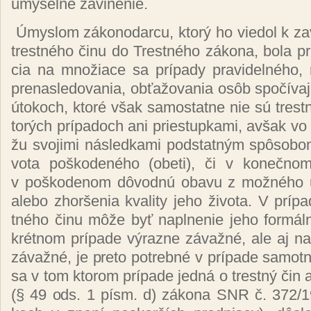
úmy­sel­né za­vi­ne­nie.
Úmys­lom zá­ko­no­dar­cu, kto­rý ho vie­dol k za­v
tres­tné­ho či­nu do Tres­tné­ho zá­ko­na, bo­la p
cia na mno­žia­ce sa prí­pa­dy pra­vi­del­né­ho,
pre­nas­le­do­va­nia, ob­ťa­žo­va­nia osôb spo­čí­va­
úto­koch, kto­ré však sa­mos­tat­ne nie sú tres­t
to­rých prí­pa­doch ani pries­tup­ka­mi, av­šak 
žu svo­ji­mi nás­led­ka­mi pod­stat­ným spô­so­bom 
vo­ta poš­ko­de­né­ho (obe­ti), či v ko­neč­nom
v poš­ko­de­nom dô­vod­nú oba­vu z mož­né­ho ub
ale­bo zhor­še­nia kva­li­ty je­ho ži­vo­ta. V prí­pa
tné­ho či­nu mô­že byť napl­ne­nie je­ho for­má
krét­nom prí­pa­de vý­raz­ne zá­važ­né, ale aj n
zá­važ­né, je pre­to pot­reb­né v prí­pa­de sa­mot­n
sa v tom kto­rom prí­pa­de jed­ná o trest­ný čin a
(§ 49 ods. 1 písm. d) zá­ko­na SNR č. 372/19