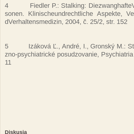
4
Fie­dler P.: Stal­king: Di­ezwan­ghaf­te
so­nen. Kli­nis­cheun­drech­tli­che As­pek­te, Ver­
dVer­hal­ten­sme­di­zin, 2004, č. 25/2, str. 152
5
Izá­ko­vá Ľ., An­dré, I., Gron­ský M.: St
zno-psy­chia­tric­ké po­su­dzo­va­nie, Psy­chia­tri
11
Diskusia