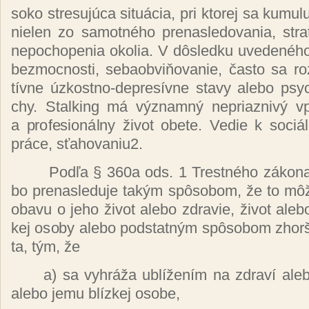
so­ko stre­su­jú­ca si­tuácia, pri kto­rej sa ku­mu­lu­
nie­len zo sa­mot­né­ho pre­nas­le­do­va­nia, stra
ne­po­cho­pe­nia oko­lia. V dôs­led­ku uve­de­né­ho 
bez­moc­nos­ti, se­baob­vi­ňo­va­nie, čas­to sa roz
tív­ne úz­kos­tno-dep­re­sív­ne sta­vy ale­bo psy­c
chy. Stal­king má vý­znam­ný ne­priaz­ni­vý vp
a pro­fe­sio­nál­ny ži­vot obe­te. Ve­die k so­ciál
prá­ce, sťa­ho­va­niu
2
.
Pod­ľa § 360a ods. 1 Tres­tné­ho zá­ko­na,
bo pre­nas­le­du­je ta­kým spô­so­bom, že to mô­
oba­vu o je­ho ži­vot ale­bo zdra­vie, ži­vot ale­b
kej oso­by ale­bo pod­stat­ným spô­so­bom zhor­šiť 
ta, tým, že
a) sa vy­hrá­ža ub­lí­že­ním na zdra­ví ale
ale­bo je­mu blíz­kej oso­be,