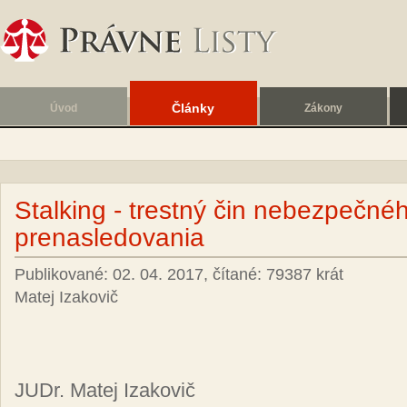
Články
Úvod
Zákony
Stalking - trestný čin nebezpečné
prenasledovania
Publikované: 02. 04. 2017, čítané: 79387 krát
Matej Izakovič
JUDr. Ma­tej Iza­ko­vič