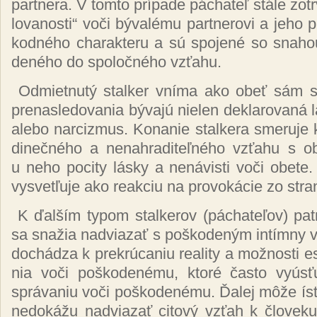
par­tne­ra. V tom­to prí­pa­de pá­cha­teľ stá­le zotr
lo­va­nos­ti“ vo­či bý­va­lé­mu par­tne­ro­vi a je­ho
kod­né­ho cha­rak­te­ru a sú spo­je­né so sna­ho
de­né­ho do spo­loč­né­ho vzťa­hu.
Od­miet­nu­tý stal­ker vní­ma ako obeť sám se
pre­nas­le­do­va­nia bý­va­jú nie­len dek­la­ro­va­ná
ale­bo narc­izmus. Ko­na­nie stal­ke­ra sme­ru­je 
di­neč­né­ho a ne­nah­ra­di­teľ­né­ho vzťa­hu s o
u ne­ho po­ci­ty lás­ky a ne­ná­vis­ti vo­či obe­te
vy­svet­ľu­je ako reak­ciu na pro­vo­ká­cie zo stra
K ďal­ším ty­pom stal­ke­rov (pá­cha­te­ľov) pa­tri
sa sna­žia nad­via­zať s poš­ko­de­ným in­tím­ny
do­chá­dza k prek­rú­ca­niu reali­ty a mož­nos­ti es
nia vo­či poš­ko­de­né­mu, kto­ré čas­to vy­ús­ť
sprá­va­niu vo­či poš­ko­de­né­mu. Ďalej mô­že ísť 
ne­do­ká­žu nad­via­zať ci­to­vý vzťah k člo­ve­