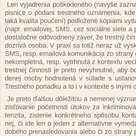
Len vy­jad­re­nia poš­ko­de­né­ho (na­vy­še za­z
pis­ni­ce o po­da­ní tres­tné­ho ozná­me­nia, kde
ta­ká kva­li­ta pou­če­ní) pod­lo­že­né kó­pia­mi vy­tl
(napr. emai­lo­vej, SMS, cez so­ciál­ne sie­te a
dos­ta­toč­ne od­ôvod­ne­ný zá­ver, že trest­ný čin
doz­ri­vá oso­ba. V praxi sa to­tiž ne­raz už vy­sk
SMS, resp. emai­lo­vá ko­mu­ni­ká­cia zo stra­ny o
ne­kom­plet­ná, resp. vy­tr­hnu­tá z kon­textu ve­c
tres­tnej čin­nos­ti je pre­to ne­vyh­nut­né, aby b
de­nej oso­by hod­no­te­ná v sú­la­de s us­ta­
Tres­tné­ho po­riad­ku a to i v kon­texte s iný­mi 
Je pre­to ďal­šou dô­le­ži­tou a ne­me­nej vý­zn
zis­ťo­va­nie po­čet­nos­ti úto­kov za in­kri­mi­no­v
ten­zi­ta, zis­te­nie kon­krét­ne­ho spô­so­bu kon­t
nej, či ide len o je­den z al­ter­na­tív­ne vy­me­d
do­bé­ho pre­nas­le­do­va­nia ale­bo či zo stra­ny p