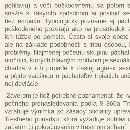
poh­la­viu) a vo­či poš­ko­de­né­mu sa po­tom sp
sna­žia si ta­kým­to spô­so­bom si po­sil­niť se­
bez em­pa­tie. Ty­po­lo­gic­ky poz­ná­me aj pá­ch
poš­ko­de­né­ho po­ze­ra­jú ako na pros­trie­dok sl
ich túž­by po pom­ste. Čas­to si svo­je obe­te v
ale na zá­kla­de po­dob­nos­ti s inou oso­bou, k
prob­lé­my. Naj­me­nej po­čet­nú sku­pi­nu pá­cha­t
útoč­ní­ci, kto­rých hlav­ným mo­tí­vom je sexuál­n
chá­dza v ich prí­pa­de k čas­tej ag­re­sii sexu
a pôj­de väč­ši­nou o pá­cha­te­ľov tr­pia­cich ur­
nej de­viá­cie.
Zá­ve­rom je tiež pot­reb­né poz­na­me­nať, že n
peč­né­ho pre­nas­le­do­va­nia pod­ľa § 360a Tr
vzťa­hu­je vý­nim­ka zo zá­sa­dy ofi­cia­li­ty up­r
Tres­tné­ho po­riad­ku, kto­rá vy­ža­du­je súh­las
za­ča­tím či pok­ra­čo­va­ním v tres­tnom stí­ha­ní.