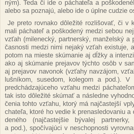
ným). Te­da či ide o pá­cha­te­ľa a poš­ko­de­né­h
ale­bo sa poz­na­jú, ale­bo ide o úpl­ne cu­dzie o
Je pre­to rov­na­ko dô­le­ži­té roz­li­šo­vať, či v
ma­li pá­cha­teľ a poš­ko­de­ný me­dzi se­bou ne­ja
vzťah (mi­le­nec­ký, par­tner­ský, man­žel­ský a
čas­nos­ti me­dzi ni­mi ne­ja­ký vzťah exis­tu­je, 
po­tom na mies­te skú­ma­nie aj dĺžky a in­ten­zi­t
ako aj skú­ma­nie pre­ja­vov tých­to osôb v sa
aj pre­ja­vov na­vo­nok (vzťa­hy nav­zá­jom, vzťa
luš­ní­kom, su­se­dom, ko­le­gom a pod.). V p
pred­chá­dza­jú­ce­ho vzťa­hu me­dzi pá­cha­te­ľ
tak is­to dô­le­ži­té skú­mať a nás­led­ne vy­hod­n
če­nia toh­to vzťa­hu, kto­rý má naj­čas­tej­ší vp
cha­te­ľa, kto­ré ho ve­die k pre­nas­le­do­va­niu a 
de­né­ho (naj­čas­tej­šie bý­va­lej par­tner­ky
a pod.), spo­čí­va­jú­ci v nes­chop­nos­ti vy­rov­