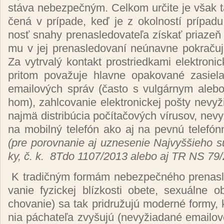
stá­va ne­bez­peč­ným. Cel­kom ur­či­te je však ta
če­ná v prí­pa­de, keď je z okol­nos­tí prí­pa­d
nosť sna­hy pre­nas­le­do­va­te­ľa zís­kať pria­zeň
mu v jej pre­nas­le­do­va­ní neú­nav­ne pok­ra­ču­
Za vy­tr­va­lý kon­takt pros­tried­ka­mi elek­tro­nic
pri­tom po­va­žu­je hlav­ne opa­ko­va­né za­sie­la
emai­lo­vých správ (čas­to s vul­gár­nym ale­bo
hom), za­hl­co­va­nie elek­tro­nic­kej poš­ty ne­vy­ž
naj­mä dis­tri­bú­cia po­čí­ta­čo­vých ví­ru­sov, ne­vy
na mo­bil­ný te­le­fón ako aj na pev­nú te­le­fón
(pre po­rov­na­nie aj uz­ne­se­nie Naj­vyš­šie­ho s
ky, č. k.
8Tdo 1107/2013 ale­bo aj TR NS 79/
K tra­dič­ným for­mám ne­bez­peč­né­ho pre­nas­le
va­nie fy­zic­kej blíz­kos­ti obe­te, sexuál­ne ob­
cho­va­nie) sa tak prid­ru­žu­jú mo­der­né for­my, 
nia pá­cha­te­ľa zvy­šu­jú (ne­vy­žia­da­né emai­lo­v