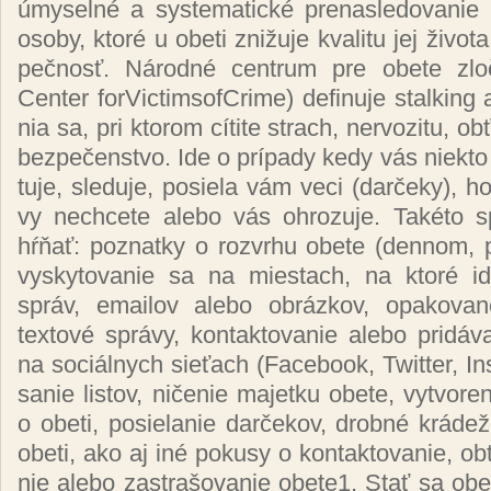
úmy­sel­né a sys­te­ma­tic­ké pre­nas­le­do­va­nie 
oso­by, kto­ré u obe­ti zni­žu­je kva­li­tu jej ži­vo­t
peč­nosť. Ná­rod­né cen­trum pre obe­te zlo­či
Cen­ter for­Vic­tim­sof­Cri­me) de­fi­nu­je stal­ki
nia sa, pri kto­rom cí­ti­te strach, ner­vo­zi­tu, ob
bez­pe­čen­stvo. Ide o prí­pa­dy ke­dy vás niek­to
tu­je, sle­du­je, po­sie­la vám ve­ci (dar­če­ky), h
vy nech­ce­te ale­bo vás oh­ro­zu­je. Ta­ké­to 
hŕňať: poz­nat­ky o rozvr­hu obe­te (den­nom, 
vy­sky­to­va­nie sa na mies­tach, na kto­ré id
správ, emai­lov ale­bo ob­ráz­kov, opa­ko­va­né 
texto­vé sprá­vy, kon­tak­to­va­nie ale­bo pri­dá­v
na so­ciál­nych sie­ťach (Fa­ce­book, Twit­ter, In
sa­nie lis­tov, ni­če­nie ma­jet­ku obe­te, vy­tvo­r
o obe­ti, po­sie­la­nie dar­če­kov, drob­né krá­de­ž
obe­ti, ako aj iné po­ku­sy o kon­tak­to­va­nie, ob­ť
nie ale­bo za­stra­šo­va­nie obe­te
1
. Stať sa obe­