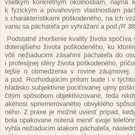
všet­kým kon­krét­nym okol­nos­tiam, naj­mä k 
k fy­zic­kým a po­va­ho­vým vlas­tnos­tiam pá­ch
s cha­rak­te­ris­ti­ka­mi poš­ko­de­né­ho, na ich v
va­niu sa pá­cha­te­ľa pri vy­hrá­ža­ní a pod.
(R 38
Pod­stat­né zhor­še­nie kva­li­ty ži­vo­ta spo­čí­v
do­te­raj­šie­ho ži­vo­ta poš­ko­de­né­ho, ku kto­ré
vô­li ne­žia­du­ci­mi zá­sah­mi pá­cha­te­ľa do oso
i pro­fe­sij­nej sfé­ry ži­vo­ta poš­ko­de­né­ho, pri
tej­šie o ob­me­dzenia v ro­vi­ne zá­uj­mo­vej, ku
a pod. Roz­ho­du­jú­cim pri­tom bu­de i v tých­to
hľa­dis­ko sub­jek­tív­ne po­ci­ťo­va­nej uj­my poš­
či­tým spô­so­bom ob­jek­ti­vi­zo­va­né, te­da nik­
aké­ho­si sprie­me­ro­va­né­ho ob­vyk­lé­ho spô­so­
né­ho. Z praxe je mož­né uviesť prí­pad, ke­dy
bo­la opa­ko­va­ne nú­te­ná me­niť svo­je te­le­fón
vy­hla ne­žia­du­cim ata­kom pá­cha­te­ľa, nás­led­