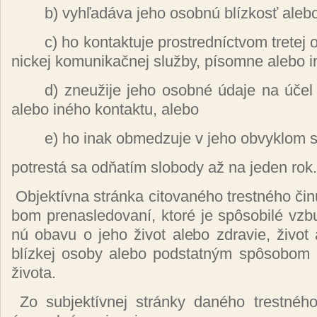
b) vy­hľa­dá­va je­ho osob­nú blíz­kosť ale­bo
c) ho kon­tak­tu­je pros­tred­níc­tvom tre­tej 
nic­kej ko­mu­ni­kač­nej služ­by, pí­som­ne ale­bo in
d) zneu­ži­je je­ho osob­né úda­je na účel 
ale­bo iné­ho kon­tak­tu, ale­bo
e) ho inak ob­me­dzu­je v je­ho ob­vyk­lom sp
pot­res­tá sa od­ňa­tím slo­bo­dy až na je­den rok.
Ob­jek­tív­na strán­ka ci­to­va­né­ho tres­tné­ho či­
bom pre­nas­le­do­va­ní, kto­ré je spô­so­bi­lé vzb
nú oba­vu o je­ho ži­vot ale­bo zdra­vie, ži­vot
blíz­kej oso­by ale­bo pod­stat­ným spô­so­bom zh
ži­vo­ta.
Zo sub­jek­tív­nej strán­ky da­né­ho tres­tné­h