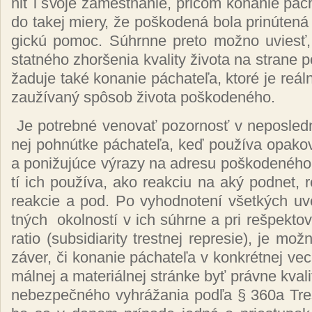
niť i svo­je za­mes­tna­nie, pri­čom ko­na­nie pá­ch
do ta­kej mie­ry, že poš­ko­de­ná bo­la pri­nú­te­ná
gic­kú po­moc. Súhr­nne pre­to mož­no uviesť,
stat­né­ho zhor­še­nia kva­li­ty ži­vo­ta na stra­ne 
ža­du­je ta­ké ko­na­nie pá­cha­te­ľa, kto­ré je reál
za­uží­va­ný spô­sob ži­vo­ta poš­ko­de­né­ho.
Je pot­reb­né ve­no­vať po­zor­nosť v ne­pos­le
nej poh­nút­ke pá­cha­te­ľa, keď pou­ží­va opa­ko­
a po­ni­žu­jú­ce vý­ra­zy na ad­re­su poš­ko­de­né­
tí ich pou­ží­va, ako reak­ciu na aký pod­net, r
reak­cie a pod. Po vy­hod­no­te­ní všet­kých uve
tných
okol­nos­tí v ich súhr­ne a pri reš­pek­to­va
ra­tio (sub­si­dia­ri­ty tres­tnej rep­re­sie), je mož­n
zá­ver, či ko­na­nie pá­cha­te­ľa v kon­krét­nej ve
mál­nej a ma­te­riál­nej strán­ke byť práv­ne kva­li­
ne­bez­peč­né­ho vy­hrá­ža­nia pod­ľa § 360a Tre