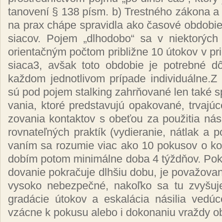
ta­no­ve­ní § 138 písm. b) Tres­tné­ho zá­ko­na a t
na prax chá­pe spra­vid­la ako ča­so­vé ob­do­bie
sia­cov. Po­jem „dl­ho­do­bo“ sa v niek­to­rých 
orien­tač­ným poč­tom prib­liž­ne 10 úto­kov v pr
sia­ca
3
, av­šak to­to ob­do­bie je pot­reb­né d
kaž­dom jed­not­li­vom prí­pa­de in­di­vi­duál­ne.Z k
sú pod po­jem stal­king za­hr­ňo­va­né len ta­ké sp
va­nia, kto­ré pred­sta­vu­jú opa­ko­va­né, tr­va­j
zo­va­nia kon­tak­tov s obe­ťou za pou­ži­tia ná­s
rov­na­teľ­ných prak­tík (vy­die­ra­nie, nát­lak a 
va­ním sa ro­zu­mie viac ako 10 po­ku­sov o kon­
do­bím po­tom mi­ni­mál­ne do­ba 4 týž­dňov. Po­kia
do­va­nie pok­ra­ču­je dlh­šiu do­bu, je po­va­žo­va­
vy­so­ko ne­bez­peč­né, na­koľ­ko sa tu zvy­šu­j
gra­dá­cie úto­kov a es­ka­lá­cia ná­si­lia ve­d
vzác­ne k po­ku­su ale­bo i do­ko­na­niu vraž­dy o