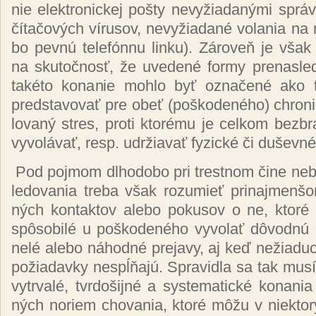
nie elek­tro­nic­kej poš­ty ne­vy­žia­da­ný­mi sprá­v
čí­ta­čo­vých ví­ru­sov, ne­vy­žia­da­né vo­la­nia na 
bo pev­nú te­le­fón­nu lin­ku). Zá­ro­veň je však
na sku­toč­nosť, že uve­de­né for­my pre­nas­le­
ta­ké­to ko­na­nie moh­lo byť ozna­če­né ako 
pred­sta­vo­vať pre obeť (poš­ko­de­né­ho) chro­ni
lo­va­ný stres, pro­ti kto­ré­mu je cel­kom bez­b
vy­vo­lá­vať, resp. udr­žia­vať fy­zic­ké či du­šev­n
Pod poj­mom dl­ho­do­bo pri tres­tnom či­ne ne­b
le­do­va­nia tre­ba však ro­zu­mieť pri­naj­men­šo
ných kon­tak­tov ale­bo po­ku­sov o ne, kto­ré
spô­so­bi­lé u poš­ko­de­né­ho vy­vo­lať dô­vod­nú 
ne­lé ale­bo ná­hod­né pre­ja­vy, aj keď ne­žia­du­c
po­žia­dav­ky nespĺňa­jú. Spra­vid­la sa tak mu­sí
vy­tr­va­lé, tvr­do­šij­né a sys­te­ma­tic­ké ko­na­n
ných no­riem cho­va­nia, kto­ré mô­žu v niek­to­