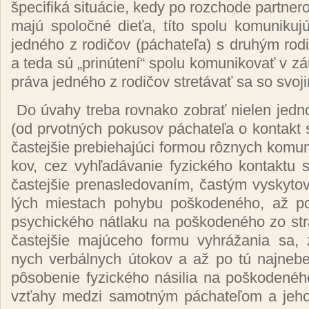
špe­ci­fi­ká si­tuácie, ke­dy po roz­cho­de par­tne­r
ma­jú spo­loč­né di­eťa, tí­to spo­lu ko­mu­ni­ku­
jed­né­ho z ro­di­čov (pá­cha­te­ľa) s dru­hým ro­
a te­da sú „pri­nú­te­ní“ spo­lu ko­mu­ni­ko­vať v zá
prá­va jed­né­ho z ro­di­čov stre­tá­vať sa so svo­
Do úva­hy tre­ba rov­na­ko zob­rať nie­len jed­not­
(od pr­vot­ných po­ku­sov pá­cha­te­ľa o kon­takt
čas­tej­šie pre­bie­ha­jú­ci for­mou rôz­nych ko­mu­
kov, cez vy­hľa­dá­va­nie fy­zic­ké­ho kon­tak­tu
čas­tej­šie pre­nas­le­do­va­ním, čas­tým vy­sky­t
lých mies­tach po­hy­bu poš­ko­de­né­ho, až po
psy­chic­ké­ho nát­la­ku na poš­ko­de­né­ho zo stra
čas­tej­šie ma­jú­ce­ho for­mu vy­hrá­ža­nia sa, z
nych ver­bál­nych úto­kov a až po tú naj­ne­bez
pô­so­be­nie fy­zic­ké­ho ná­si­lia na poš­ko­de­né­h
vzťa­hy me­dzi sa­mot­ným pá­cha­te­ľom a je­h