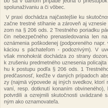
bo sa v da­nom prí­pa­de jed­ná o pries­tu­pok 
spolu­na­ží­va­niu a či vô­bec.
V praxi do­chá­dza naj­čas­tej­šie ku sku­toč­nos­
za­čne tres­tné stí­ha­nie a zá­ro­veň aj vzne­sie 
zom na § 206 ods. 2 Tres­tné­ho po­riad­ku pá­ch
čin ne­bez­peč­né­ho pre­nas­le­do­va­nia len na
ozná­me­nia poš­ko­de­nej (pod­po­re­né­ho napr. v
ká­ciou s pá­cha­te­ľom - po­doz­ri­vým). V uv
však mno­hok­rát do­chá­dza zo stra­ny do­zo­ru­jú
k zru­še­niu pred­met­né­ho uz­ne­se­nia po­li­caj­t
hu k pos­tu­pu pod­ľa § 206 ods. 1 Tres­tné­ho
pred­čas­nosť, keď­že v da­ných prí­pa­doch ab­s
zy (naj­mä vý­po­ve­de aj iných sved­kov, kto­rí ma
va­ní, resp. dot­knu­tí ko­na­ním ob­vi­ne­né­ho), 
potvr­di­li a oz­rej­mi­li sku­toč­nos­ti uvá­dza­n
ným ako ozna­mo­va­te­ľa.