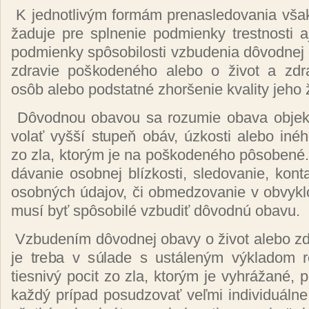
K jed­not­li­vým for­mám pre­nas­le­do­va­nia vš
ža­du­je pre spl­ne­nie pod­mien­ky tres­tnos­ti a
pod­mien­ky spô­so­bi­los­ti vzbu­de­nia dô­vod­nej
zdra­vie poš­ko­de­né­ho ale­bo o ži­vot a zdr
osôb ale­bo pod­stat­né zhor­še­nie kva­li­ty je­ho ž
Dô­vod­nou oba­vou sa ro­zu­mie oba­va ob­jek­t
vo­lať vy­šší stu­peň obáv, úz­kos­ti ale­bo iné­ho
zo zla, kto­rým je na poš­ko­de­né­ho pô­so­be­né. 
dá­va­nie osob­nej blíz­kos­ti, sle­do­va­nie, kon­ta
osob­ných úda­jov, či ob­me­dzo­va­nie v ob­vyk­l
mu­sí byť spô­so­bi­lé vzbu­diť dô­vod­nú oba­vu.
Vzbu­de­ním dô­vod­nej oba­vy o ži­vot ale­bo zd
je tre­ba v sú­la­de s us­tá­le­ným vý­kla­dom ro
ties­ni­vý po­cit zo zla, kto­rým je vy­hrá­ža­né, 
kaž­dý prí­pad po­su­dzo­vať veľ­mi in­di­vi­duál­ne