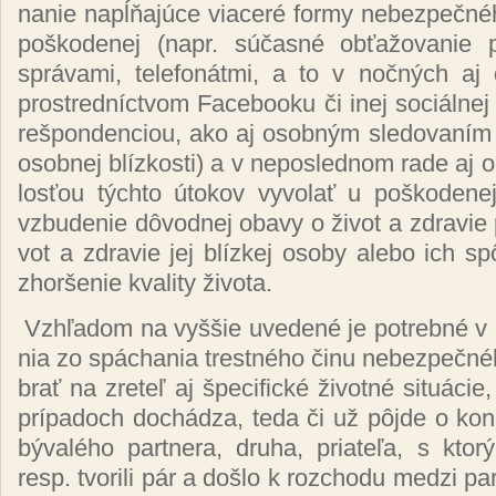
na­nie napĺňa­jú­ce via­ce­ré for­my ne­bez­peč­né­
poš­ko­de­nej (napr. sú­čas­né ob­ťa­žo­va­nie
sprá­va­mi, te­le­fo­nát­mi, a to v noč­ných aj
pros­tred­níc­tvom Fa­ce­boo­ku či inej so­ciál­nej 
reš­pon­den­ciou, ako aj osob­ným sle­do­va­ním 
osob­nej blíz­kos­ti) a v ne­pos­led­nom ra­de aj ob
los­ťou tých­to úto­kov vy­vo­lať u poš­ko­de­nej
vzbu­de­nie dô­vod­nej oba­vy o ži­vot a zdra­vie p
vot a zdra­vie jej blíz­kej oso­by ale­bo ich spô­s
zhor­še­nie kva­li­ty ži­vo­ta.
Vzhľa­dom na vy­ššie uve­de­né je pot­reb­né v p
nia zo spá­chania tres­tné­ho či­nu ne­bez­peč­né­h
brať na zre­teľ aj špe­ci­fic­ké ži­vot­né si­tuáci
prí­pa­doch do­chá­dza, te­da či už pôj­de o ko­n
bý­va­lé­ho par­tne­ra, dru­ha, pria­te­ľa, s kto­r
resp. tvo­ri­li pár a doš­lo k roz­cho­du me­dzi pa