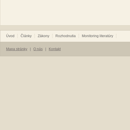
Úvod
Články
Zákony
Rozhodnutia
Monitoring literatúry
Mapa stránky
|
O nás
|
Kontakt