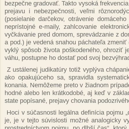
bez­peč­ne gra­do­vať. Tak­to vy­so­ká frek­ven­cia
pre­ja­vu i ne­bez­peč­nos­ti, veľ­mi rôz­no­ro­d
(po­sie­la­nie dar­če­kov, ot­rá­ve­nie do­má­ce­ho
nep­rís­toj­né e-mai­ly, za­hl­co­va­nie elek­tro­n
vy­čká­va­nie pred do­mom, spre­vá­dzanie z do
a pod.) je ve­de­ná sna­hou pá­cha­te­ľa zme­niť (
vyk­lý spô­sob ži­vo­ta poš­ko­de­né­ho, oh­ro­ziť 
vá­hu, pos­tup­ne ho dos­tať pod svoj bez­výh­r
Z us­tá­le­nej ju­di­ka­tú­ry to­tiž vy­plý­va chá­pa­
ako opa­ku­jú­ce­ho sa, spra­vid­la sys­te­ma­tic
ko­na­nia. Ne­mô­že­me pre­to v žiad­nom prí­pa­de 
hod­né ale­bo len krát­ko­do­bé, aj keď v zá­kla
sta­te po­pí­sa­né, pre­ja­vy cho­va­nia po­doz­ri­vé­h
Ho­ci v sú­čas­nos­ti le­gál­na de­fi­ní­cia poj­mu 
je, je v tej­to sú­vis­los­ti mož­né ana­lo­gic­ky vy
pros­tred­níc­tvom poj­mu „po dl­hší čas“, kto­rý j