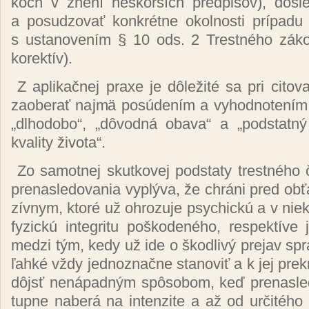
koch v zne­ní nes­kor­ších pred­pi­sov), dôs­le
a po­su­dzo­vať kon­krét­ne okol­nos­ti prí­pa­d
s us­ta­no­ve­ním § 10 ods. 2 Tres­tné­ho zá­ko­
ko­rek­tív).
Z ap­li­kač­nej praxe je dô­le­ži­té sa pri ci­to­
za­obe­rať naj­mä po­sú­de­ním a vy­hod­no­te­ní
„dl­ho­do­bo“, „dô­vod­ná oba­va“ a „pod­stat­n
kva­li­ty ži­vo­ta“.
Zo sa­mot­nej skut­ko­vej pod­sta­ty tres­tné­ho 
pre­nas­le­do­va­nia vy­plý­va, že chrá­ni pred ob­ť
zív­nym, kto­ré už oh­ro­zu­je psy­chic­kú a v niek
fy­zic­kú in­teg­ri­tu poš­ko­de­né­ho, res­pek­tí­ve
me­dzi tým, ke­dy už ide o škod­li­vý pre­jav sprá
ľah­ké vždy jed­noz­nač­ne sta­no­viť a k jej prek­
dôjsť ne­ná­pad­ným spô­so­bom, keď pre­nas­le­
tup­ne na­be­rá na in­ten­zi­te a až od ur­či­té­