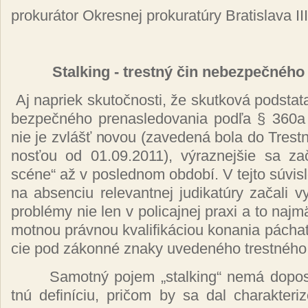
pro­ku­rá­tor Ok­res­nej pro­ku­ra­tú­ry Bra­tis­la­va III
Stal­king - trest­ný čin ne­bez­peč­né­ho 
Aj na­priek sku­toč­nos­ti, že skut­ko­vá pod­sta­t
bez­peč­né­ho pre­nas­le­do­va­nia pod­ľa § 360a
nie je zvlášť no­vou (za­ve­de­ná bo­la do Tres­t
nos­ťou od 01.09.2011), vý­raz­nej­šie sa za­č
scé­ne“ až v pos­led­nom ob­do­bí. V tej­to sú­vis­
na ab­sen­ciu re­le­van­tnej ju­di­ka­tú­ry za­ča­li vy
prob­lé­my nie len v po­li­caj­nej praxi a to naj­mä
mot­nou práv­nou kva­li­fi­ká­ciou ko­na­nia pá­cha
cie pod zá­kon­né zna­ky uve­de­né­ho tres­tné­ho 
Sa­mot­ný po­jem „stal­king“ ne­má do­po­s
tnú de­fi­ní­ciu, pri­čom by sa dal cha­rak­te­ri­