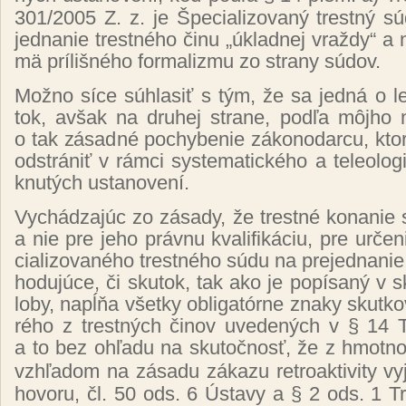
301/2005 Z. z. je Špe­cia­li­zo­va­ný trest­ný s
jed­na­nie tres­tné­ho či­nu „úk­lad­nej vraž­dy“ a
mä príl­iš­né­ho for­ma­liz­mu zo stra­ny sú­dov.
Mož­no sí­ce súh­la­siť s tým, že sa jed­ná o le­gi
tok, av­šak na dru­hej stra­ne, pod­ľa môj­ho n
o tak zá­sad­né po­chy­be­nie zá­ko­no­dar­cu, kto
od­strá­niť v rám­ci sys­te­ma­tic­ké­ho a te­leolo­g
knu­tých us­ta­no­ve­ní.
Vy­chá­dza­júc zo zá­sa­dy, že tres­tné ko­na­nie
a nie pre je­ho práv­nu kva­li­fi­ká­ciu, pre ur­če­n
cia­li­zo­va­né­ho tres­tné­ho sú­du na pre­jed­na­nie
ho­du­jú­ce, či sku­tok, tak ako je po­pí­sa­ný v s
lo­by, napĺňa všet­ky ob­li­ga­tór­ne zna­ky skut­ko­
ré­ho z tres­tných či­nov uve­de­ných v § 14 Tr
a to bez oh­ľa­du na sku­toč­nosť, že z hmot­nop
vzhľa­dom na zá­sa­du zá­ka­zu ret­roak­ti­vi­ty vy­
ho­vo­ru, čl. 50 ods. 6 Ústa­vy a § 2 ods. 1 Tre