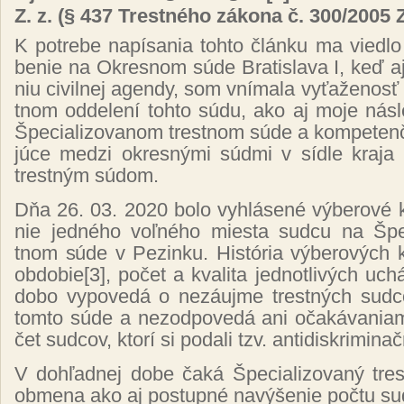
Z. z.
(
§ 437 Tres­tné­ho zá­ko­na č. 300/2005 Z
K pot­re­be na­pí­sa­nia toh­to člán­ku ma vie­dl
be­nie na Ok­res­nom sú­de Bra­tis­la­va I, keď aj
niu ci­vil­nej agen­dy, som vní­ma­la vy­ťa­že­nosť
tnom od­de­le­ní toh­to sú­du, ako aj mo­je nás­
Špe­cia­li­zo­va­nom tres­tnom sú­de a kom­pe­ten­
jú­ce me­dzi ok­res­ný­mi súd­mi v síd­le kra­ja 
tres­tným sú­dom.
Dňa 26. 03. 2020 bo­lo vy­hlá­se­né vý­be­ro­vé 
nie jed­né­ho voľ­né­ho mies­ta sud­cu na Špe­c
tnom sú­de v Pe­zin­ku. His­tó­ria vý­be­ro­vých 
ob­do­bie
[3]
, po­čet a kva­li­ta jed­not­li­vých uc
do­bo vy­po­ve­dá o ne­záuj­me tres­tných sud­
tom­to sú­de a ne­zod­po­ve­dá ani oča­ká­va­n
čet sud­cov, kto­rí si po­da­li tzv. anti­dis­kri­mi­nač
V doh­ľad­nej do­be ča­ká Špe­cia­li­zo­va­ný tre
ob­me­na ako aj pos­tup­né na­vý­še­nie poč­tu s