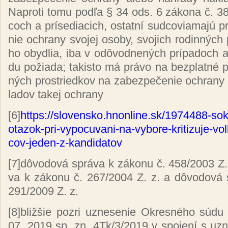
Nap­ro­ti to­mu pod­ľa § 34 ods. 6 zá­ko­na č. 
coch a prí­se­dia­cich, os­tat­ní sud­co­via
ma­jú pr
nie ochra­ny svo­jej oso­by, svo­jich ro­din­ných p
ho oby­dlia, iba v od­ôvod­ne­ných prí­pa­doch 
du po­žia­da; ta­kis­to má prá­vo na bez­plat­né po
ných pros­tried­kov na za­bez­pe­če­nie ochra­ny
la­dov ta­kej ochra­ny
[6]
https://slo­ven­sko.hnon­li­ne.sk/1974488-so­
ota­zok-pri-vy­po­cu­va­ni-na-vy­bo­re-kri­ti­zu­je-v
cov-je­den-z-kan­di­da­tov
[7]
dô­vo­do­vá sprá­va k zá­ko­nu č. 458/2003 Z. 
va k zá­ko­nu č. 267/2004 Z. z. a dô­vo­do­vá 
291/2009 Z. z.
[8]
bliž­šie poz­ri uz­ne­se­nie Ok­res­né­ho sú­d
07. 2019 sp. zn. 4Tk/3/2019 v spo­je­ní s uz­ne­