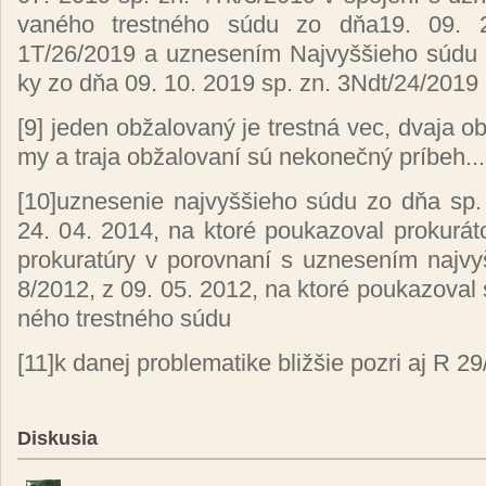
va­né­ho tres­tné­ho sú­du zo dňa19. 09
1T/26/2019 a uz­ne­se­ním Naj­vyš­šie­ho sú­du S
ky zo dňa 09. 10. 2019 sp. zn. 3Ndt/24/2019
[9]
je­den ob­ža­lo­va­ný je tres­tná vec, dva­ja ob­
my a tra­ja ob­ža­lo­va­ní sú ne­ko­neč­ný prí­beh...
[10]
uz­ne­se­nie naj­vyš­šie­ho sú­du zo dňa s
24. 04. 2014, na kto­ré pou­ka­zo­val pro­ku­rá­t
pro­ku­ra­tú­ry v po­rov­na­ní s uz­ne­se­ním naj­v
8/2012, z 09. 05. 2012, na kto­ré pou­ka­zo­val se
né­ho tres­tné­ho sú­du
[11]
k da­nej prob­le­ma­ti­ke bliž­šie poz­ri aj 
Diskusia