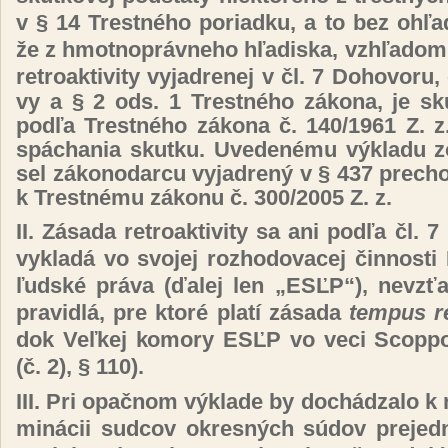
v § 14 Tres­tné­ho po­riad­ku, a to bez oh­ľa
že z hmot­nop­ráv­ne­ho hľa­dis­ka, vzhľa­dom 
ret­roak­ti­vi­ty vy­jad­re­nej v čl.
7 Do­ho­vo­ru,
vy a § 2 ods. 1 Tres­tné­ho zá­ko­na, je sku­t
pod­ľa Tres­tné­ho zá­ko­na č. 140/1961 Z. z
spá­chania skut­ku. Uve­de­né­mu vý­kla­du z
sel zá­ko­no­dar­cu vy­jad­re­ný v § 437 pre­cho
k Tres­tné­mu zá­ko­nu č. 300/2005 Z. z.
II. Zá­sa­da ret­roak­ti­vi­ty sa ani pod­ľa čl.
vy­kla­dá vo svo­jej roz­ho­do­va­cej čin­nos­
ľud­ské prá­va
(
ďa­lej len „ESĽP“
)
, nev­zťa
pra­vid­lá, pre kto­ré pla­tí zá­sa­da
tem­pus r
dok Veľ­kej ko­mo­ry ESĽP vo ve­ci Scop­po­l
(č. 2), § 110
)
.
III. Pri opač­nom vý­kla­de by do­chá­dza­lo k n
mi­ná­cii sud­cov ok­res­ných sú­dov pre­jed­n