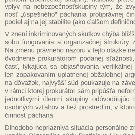
vplyv na ne­bez­peč­nos­ťsku­pi­ny tým, že zvy­
nosť „
ús­peš­né­ho"
pá­chania proti­práv­nej čin
po­diel aj na jej sta­bi­li­te (ako ďal­šom de­fi­nič
V zne­ní in­kri­mi­no­va­ných skut­kov chý­ba bliž­
so­bu fun­go­va­nia a or­ga­ni­zač­nej štruk­tú­ry zl
Na zme­nu práv­ne­ho ná­zo­ru v tej­to otáz­ke n
ôvod­ne­nie pro­ku­rá­to­rom po­da­nej sťaž­nos­ti,
časť, tý­ka­jú­ca sa ob­jas­ňo­va­nia ver­ti­kál­nej 
len zo­pa­ko­va­ním up­lat­ne­nej ob­ža­lob­nej ar­
na dô­va­žok, naj­vyš­ší súd pou­ka­zu­je na zá­ver
v rám­ci kto­rej pro­ku­rá­tor sám pri­púš­ťa ne­fo
jed­not­li­vý­mi člen­mi sku­pi­ny od­ôvod­ňu­júc
osob­ných vzťa­hov a tiež pros­tre­dím, v kto­ro
čin­nosť pá­cha­ná.
Dl­ho­do­bo ne­priaz­ni­vá si­tuácia per­so­nál­ne 