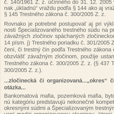
č. 140/1961 Z. z. účin­né­ho do 31. 12. 2005 v
nak „úk­lad­nú“ vraž­du pod­ľa § 144 ako aj vraž
§ 145 Tres­tné­ho zá­ko­na č. 300/2005 Z. z.
Rov­na­ko je pot­reb­né pos­tu­po­vať aj pri vý­kl
nos­ti Špe­cia­li­zo­va­né­ho tres­tné­ho sú­du na 
zá­važ­ných zlo­či­nov spá­cha­ných zlo­či­nec­k
14 písm. j
)
Tres­tné­ho po­riad­ku č. 301/2005 Z
če­ní, či trest­ný čin pod­ľa Tres­tné­ho zá­ko­n
obzvlášť zá­važ­ným zlo­či­nom, pou­ži­je us­ta
Tres­tné­ho zá­ko­na č. 300/2005 Z. z.
(
§ 437 Tr
300/2005 Z. z.
)
.
...zlo­či­nec­ká či or­ga­ni­zo­va­ná...„ok­res“ 
otáz­ka...
Ban­ko­ma­to­vá ma­fia, po­zem­ko­vá ma­fia, by­to­
nú ka­te­gó­riu pred­sta­vu­jú ne­ko­neč­né kom­pe
ok­res­ný­mi súd­mi a Špe­cia­li­zo­va­ným tres­tný