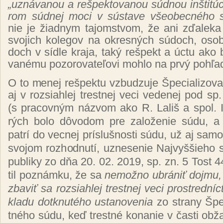
„
uz­ná­va­nou a reš­pek­to­va­nou súd­nou in­šti­tú
rom súd­nej mo­ci v sús­ta­ve všeo­bec­né­ho s
n
ie je žiad­nym ta­jom­stvom, že ani zďa­le­ka
svo­jich ko­le­gov na ok­res­ných sú­doch, oso­b
doch v síd­le kra­ja, ta­ký reš­pekt a úc­tu ako b
va­né­mu po­zo­ro­va­te­ľo­vi moh­lo na pr­vý poh­ľ
O to me­nej reš­pek­tu vzbu­dzu­je Špe­cia­li­zo­v
aj v roz­sia­hlej tres­tnej ve­ci ve­de­nej pod 
(
s pra­cov­ným náz­vom ako R. La­liš a spol. I
rých bo­lo dô­vo­dom pre za­lo­že­nie sú­du, a 
pat­rí do vec­nej prís­luš­nos­ti sú­du, už aj sa­m
svo­jom roz­hod­nu­tí, uz­ne­se­nie Naj­vyš­šie­ho 
pub­li­ky zo dňa 20. 02. 2019, sp. zn. 5 Tost 
til poz­nám­ku, že sa
ne­mož­no ub­rá­niť doj­mu,
zba­viť sa roz­sia­hlej tres­tnej ve­ci pros­tred­ní
kla­du dot­knu­té­ho us­ta­no­ve­nia
zo stra­ny Špe­c
tné­ho sú­du, keď tres­tné ko­na­nie v čas­ti ob­ž