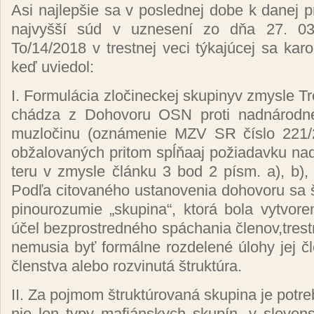
Asi naj­lep­šie sa v pos­led­nej do­be k da­nej prob
naj­vyš­ší súd v uz­ne­se­ní zo dňa 27. 
To/14/2018 v tres­tnej ve­ci tý­ka­jú­cej sa ka­rou
keď uvie­dol:
I. For­mu­lá­cia zlo­či­nec­kej sku­pi­nyv zmys­le T
chá­dza z Do­ho­vo­ru OSN pro­ti nad­ná­rod­né­
muz­lo­či­nu (ozná­me­nie MZV SR čís­lo 221/
ob­ža­lo­va­ných pri­tom spĺňaaj po­žia­dav­ku nad
te­ru v zmys­le člán­ku 3 bod 2 písm. a), b), c
Pod­ľa ci­to­va­né­ho us­ta­no­ve­nia do­ho­vo­ru sa 
pi­nou­ro­zu­mie „sku­pi­na“, kto­rá bo­la vy­tvo­
účel bez­pros­tred­né­ho spá­chania čle­nov,tres­tn
ne­mu­sia byť for­mál­ne roz­de­le­né úlo­hy jej čl
člen­stva ale­bo roz­vi­nu­tá štruk­tú­ra.
II. Za poj­mom štruk­tú­ro­va­ná sku­pi­na je pot­re
nie len ty­py ma­fián­skych sku­pín, v slo­ven