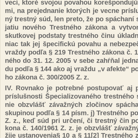
ve­ci, kto­ré svo­jou po­va­hou ko­reš­pon­du­jú
mi, na pre­jed­na­nie kto­rých je vec­ne prís­lu
ný trest­ný súd, len pre­to, že po spá­cha­ní 
ja­tiu no­vé­ho Tres­tné­ho zá­ko­na a vy­tvo­
skut­ko­vej pod­sta­ty tres­tné­ho či­nu úk­lad­
niac tak jej špe­ci­fic­kú po­va­hu a ne­bez­p
vraž­dy pod­ľa § 219 Tres­tné­ho zá­ko­na č. 
né­ho do 31. 12. 2005 v se­be za­hŕňal jed­n
du pod­ľa § 144 ako aj vraž­du „v afek­te“ po
ho zá­ko­na č. 300/2005 Z. z.
IV. Rov­na­ko je pot­reb­né pos­tu­po­vať aj p
prís­luš­nos­ti Špe­cia­li­zo­va­né­ho tres­tné­h
nie obzvlášť zá­važ­ných zlo­či­nov spá­cha­
sku­pi­nou pod­ľa § 14 písm. j
)
Tres­tné­ho po
Z. z., keď súd pri ur­če­ní, či trest­ný čin p
ko­na č. 140/1961 Z. z. je obzvlášť zá­važ­n
ži­je us­ta­no­ve­nia§ 10 a § 11
[2]
Tres­tné­ho 