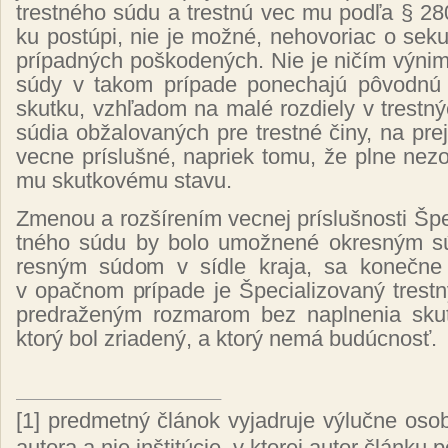
tres­tné­ho sú­du a tres­tnú vec mu pod­ľa § 280
ku pos­tú­pi, nie je mož­né, ne­ho­vo­riac o se­kun­d
prí­pad­ných poš­ko­de­ných. Nie je ni­čím vý­ni
sú­dy v ta­kom prí­pa­de po­ne­cha­jú pô­vod­nú pr
skut­ku, vzhľa­dom na ma­lé roz­die­ly v tres­t
sú­dia ob­ža­lo­va­ných pre tres­tné či­ny, na pre­
vec­ne prís­luš­né, na­priek to­mu, že pl­ne ne­zod
mu skut­ko­vé­mu sta­vu.
Zme­nou a roz­ší­re­ním vec­nej prís­luš­nos­ti Špe­c
tné­ho sú­du by bo­lo umož­ne­né ok­res­ným sú
res­ným sú­dom v síd­le kra­ja, sa ko­neč­ne
v opač­nom prí­pa­de je Špe­cia­li­zo­va­ný trest
pred­ra­že­ným roz­ma­rom bez napl­ne­nia sku­
kto­rý bol zria­de­ný, a kto­rý ne­má bu­dúc­nosť.
[1]
pred­met­ný člá­nok vy­jad­ru­je vý­luč­ne osob
auto­ra a nie in­šti­tú­cie, v kto­rej autor člán­ku p