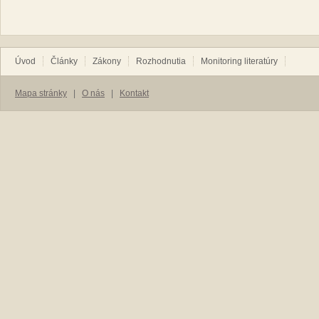
Úvod
Články
Zákony
Rozhodnutia
Monitoring literatúry
Mapa stránky
|
O nás
|
Kontakt