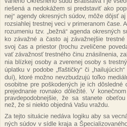
va­né­ho Ok­res­né­ho sú­du Bra­tis­la­va I je vš
rie­še­ná a ne­do­ká­žem si pred­sta­viť ako pop­r
nej“ agen­dy ok­res­ných sú­dov, mô­že dôjsť aj k
roz­sia­hlej tres­tnej ve­ci v pri­me­ra­nom ča­se.
ro­zu­me­niu tzv. „bež­ná“ agen­da ok­res­ných s
ko zá­važ­né a čas­to aj zá­važ­nej­šie tres­tné č
svoj čas a pries­tor
(
tro­chu zve­li­če­ne po­ve­
vať zá­važ­nosť tres­tné­ho či­nu zná­sil­ne­nia, za­bi
nia blíz­kej oso­by a zve­re­nej oso­by s tres­tný
úp­lat­ku v po­do­be „fľaš­tič­ky“ či „hai­lu­jú­cich“ 
duí
)
, kto­ré mož­no nev­zbu­dzu­jú toľ­ko me­diál
oso­bit­ne pre poš­ko­de­ných je ich dôs­led­né o
pre­jed­na­nie rov­na­ko dô­le­ži­té. V ko­neč­no
prav­de­po­dob­nej­šie, že sa sta­ne­te obe­ťou
než, že si niek­to ob­jed­ná Va­šu vraž­du.
Za tej­to si­tuácie ne­dá­va lo­gi­ku aby sa vec­ná
ných sú­dov v síd­le kra­ja a Špe­cia­li­zo­va­né­h