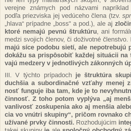
ve­rej­ne zná­mych pod náz­va­mi nap­rík­lad ide
pod­ľa priez­vis­ka jej ve­dú­ce­ho čle­na (tzv.
spr
„hla­va“ prí­pad­ne „boss" a pod.), ale aj
zlo­či
kto­ré ne­ma­jú pev­nú štruk­tú­ru
, ani for­mál
me­dzi svo­jich čle­nov, či do­ži­vot­né člen­stvo. 
ma­jú sí­ce po­do­bu sie­tí, ale ne­pot­re­bu­jú
do­ká­žu sa pris­pô­so­biť kaž­dej si­tuá­cii na
va­jú me­dze­ry v jed­not­li­vých zá­kon­ných ú
III. V tých­to prí­pa­doch
je štruk­tú­ra sku­
duch­šia a su­bor­di­nač­né vzťa­hy me­nej zre
nosť fun­gu­je iba tam, kde je to ne­vyh­nut­n
čin­nosť. Z to­ho po­tom vy­plý­va „aj men­š
van­li­vosť zos­ku­pe­nia ako aj men­šia ale­b
cia vo vnút­ri sku­pi­ny“, pri­čom rov­na­ko chý
uží­va­né pr­vky čin­nos­ti.
Roz­ho­du­jú­cim
in­te
ta­kej sku­pi­ny
je
ale
spo­loč­ný ob­chod­ný z