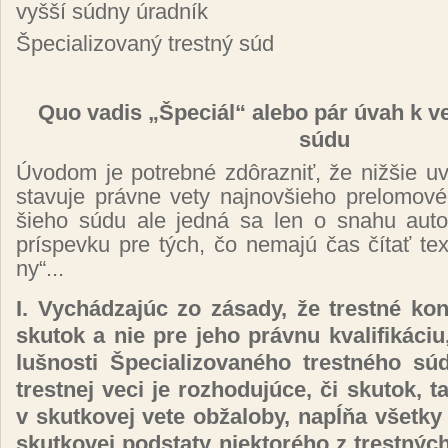
vy­šší súd­ny úrad­ník
Špe­cia­li­zo­va­ný trest­ný súd
Quo va­dis „Špe­ciál“ ale­bo pár úvah k vec­
sú­du
Úvo­dom je pot­reb­né zdô­raz­niť, že niž­šie uv
sta­vu­je práv­ne ve­ty naj­nov­šie­ho pre­lo­mo­vé­
šie­ho sú­du ale jed­ná sa len o sna­hu auto­r
prís­pev­ku pre tých, čo ne­ma­jú čas čí­tať tex
ny“...
I. Vy­chá­dza­júc zo zá­sa­dy, že tres­tné ko­
sku­tok a nie pre je­ho práv­nu kva­li­fi­ká­ciu
luš­nos­ti Špe­cia­li­zo­va­né­ho tres­tné­ho sú
tres­tnej ve­ci je roz­ho­du­jú­ce, či sku­tok, 
v skut­ko­vej ve­te ob­ža­lo­by, napĺňa všet­ky 
skut­ko­vej pod­sta­ty niek­to­ré­ho z tres­tný