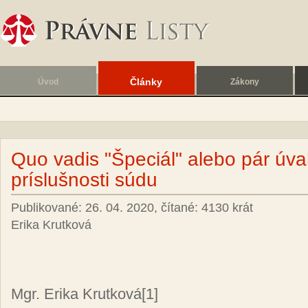
Články
Úvod
Zákony
Quo vadis "Špeciál" alebo pár úva
príslušnosti súdu
Publikované: 26. 04. 2020, čítané: 4130 krát
Erika Krutková
Mgr. Eri­ka Krut­ko­vá
[1]