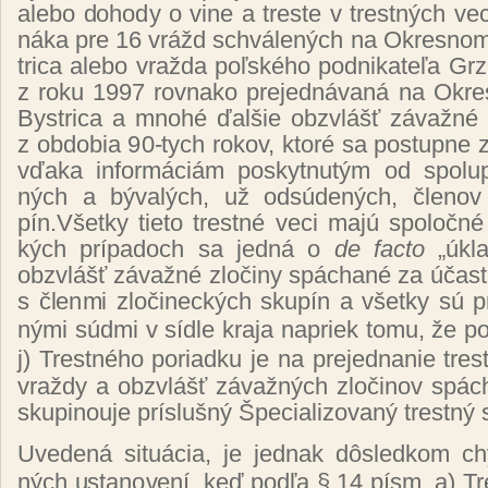
ale­bo do­ho­dy o vi­ne a tres­te v tres­tných ve­
ná­ka pre 16 vrážd schvá­le­ných na Ok­res­no
tri­ca ale­bo
vraž­da poľ­ské­ho pod­ni­ka­te­ľa Gr­
z ro­ku 1997
rov­na­ko pre­jed­ná­va­ná na Ok­
Bys­tri­ca a mno­hé ďal­šie obzvlášť zá­važ­né t
z ob­do­bia 90-tych ro­kov, kto­ré sa pos­tup­ne za
vďa­ka in­for­má­ciám pos­kyt­nu­tým od spolu­pr
ných a bý­va­lých, už od­sú­de­ných, čle­nov 
pín.Všet­ky tie­to tres­tné ve­ci ma­jú spo­loč­
kých prí­pa­doch sa jed­ná o
de fac­to
„úk­la
obzvlášť zá­važ­né zlo­či­ny spá­cha­né za účas­ti
s člen­mi zlo­či­nec­kých sku­pín a všet­ky sú pr
ný­mi súd­mi v síd­le kra­ja na­priek to­mu, že 
j
)
Tres­tné­ho po­riad­ku je na pre­jed­na­nie tres­
vraž­dy a obzvlášť zá­važ­ných zlo­či­nov spá­ch
sku­pi­nou­je prís­luš­ný Špe­cia­li­zo­va­ný trest­ný
Uve­de­ná si­tuácia, je jed­nak dôs­led­kom chý
ných us­ta­no­ve­ní, keď pod­ľa § 14 písm. a
)
Tre