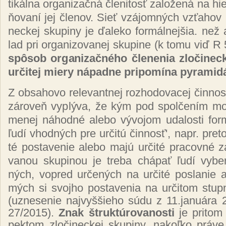
ti­kál­na or­ga­ni­zač­ná čle­ni­tosť za­lo­že­ná na h
ňo­va­ní jej čle­nov. Sieť vzá­jom­ných vzťa­hov 
nec­kej sku­pi­ny je ďa­le­ko for­mál­nej­šia. než
lad pri or­ga­ni­zo­va­nej sku­pi­ne (k to­mu viď 
spô­sob or­ga­ni­zač­né­ho čle­ne­nia zlo­či­nec
ur­či­tej mie­ry ná­pad­ne pri­po­mí­na py­ra­mi­d
Z ob­sa­ho­vo re­le­van­tnej roz­ho­do­va­cej čin­nos
zá­ro­veň vy­plý­va, že
kým pod spol­če­ním mož
me­nej ná­hod­né ale­bo vý­vo­jom uda­los­ti for­
ľu­dí vhod­ných pre ur­či­tú čin­nosť', napr. pre­to,
té pos­ta­ve­nie ale­bo ma­jú ur­či­té pra­cov­né za­
va­nou sku­pi­nou je tre­ba chá­pať ľu­dí vy­be­r
ných, vop­red ur­če­ných na ur­či­té pos­la­nie a
mých si svoj­ho pos­ta­ve­nia na ur­či­tom stup­
(uz­ne­se­nie naj­vyš­šie­ho sú­du z 11.ja­nuá­r
27/2015).
Znak štruk­tú­ro­va­nos­ti
je pri­tom n
pek­tom zlo­či­nec­kej sku­pi­ny. na­koľ­ko prá