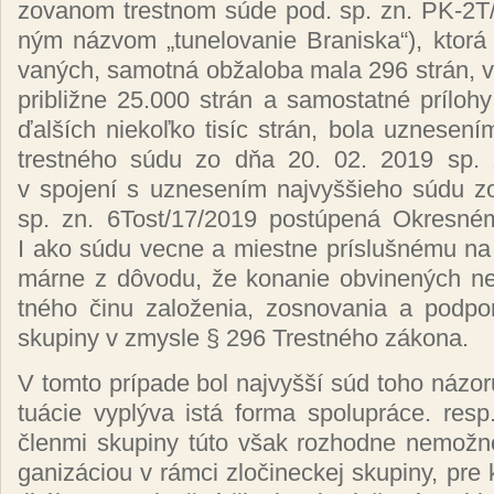
zo­va­nom tres­tnom sú­de pod. sp. zn. PK-2
ným náz­vom „tu­ne­lo­va­nie Bra­nis­ka“
)
, kto­rá
va­ných, sa­mot­ná ob­ža­lo­ba ma­la 296 strán, vy
prib­liž­ne 25.000 strán a sa­mos­tat­né príl­oh
ďal­ších nie­koľ­ko ti­síc strán, bo­la uz­ne­se­ním
tres­tné­ho sú­du zo dňa 20. 02. 2019 sp.
v spo­je­ní s uz­ne­se­ním naj­vyš­šie­ho sú­d
sp. zn. 6Tost/17/2019 pos­tú­pe­ná Ok­res­né­m
I ako sú­du vec­ne a mies­tne prís­luš­né­mu na j
már­ne z dô­vo­du, že ko­na­nie ob­vi­ne­ných n
tné­ho či­nu za­lo­že­nia, zos­no­va­nia a pod­po­r
sku­pi­ny v zmys­le § 296 Tres­tné­ho zá­ko­na.
V tom­to prí­pa­de bol naj­vyš­ší súd to­ho ná­zo­r
tuácie vy­plý­va is­tá for­ma spolu­prá­ce. res
člen­mi sku­pi­ny tú­to však roz­hod­ne ne­mož­n
ga­ni­zá­ciou v rám­ci zlo­či­nec­kej sku­pi­ny, pre 