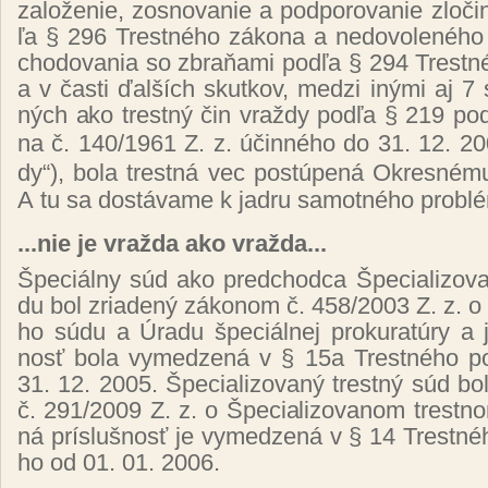
za­lo­že­nie, zos­no­va­nie a pod­po­ro­va­nie zlo­či
ľa § 296 Tres­tné­ho zá­ko­na a ne­do­vo­le­né­ho 
cho­do­va­nia so zbra­ňa­mi pod­ľa § 294 Tres­tné­
a v čas­ti ďal­ších skut­kov, me­dzi iný­mi aj 7 sk
ných ako trest­ný čin vraž­dy pod­ľa § 219 pod­
na č. 140/1961 Z. z. účin­né­ho do 31. 12. 2
dy“
)
, bo­la tres­tná vec pos­tú­pe­ná Ok­res­né­mu
A tu sa dos­tá­va­me k jad­ru sa­mot­né­ho prob­lé
...nie je vraž­da ako vraž­da...
Špe­ciál­ny súd ako pred­chod­ca Špe­cia­li­zo­va
du bol zria­de­ný zá­ko­nom č. 458/2003 Z. z.
o 
ho sú­du a Úra­du špe­ciál­nej pro­ku­ra­tú­ry a 
nosť bo­la vy­me­dze­ná v § 15a Tres­tné­ho po
31. 12. 2005. Špe­cia­li­zo­va­ný trest­ný súd bo
č. 291/2009 Z. z. o Špe­cia­li­zo­va­nom tres­tn
ná prís­luš­nosť je vy­me­dze­ná v § 14 Tres­tné­
ho od 01. 01. 2006.