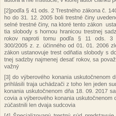
[2]
pod­ľa § 41 ods. 2 Tres­tné­ho zá­ko­na č. 14
ho do 31. 12. 2005 bo­li tres­tné či­ny uve­de
sel­né tres­tné či­ny, na kto­ré ten­to zá­kon
us­t
tia slo­bo­dy s hor­nou hra­ni­cou tres­tnej sa
ro­kov nap­ro­ti to­mu pod­ľa § 11 ods. 3 T
300/2005 z. z. účin­né­ho od 01. 01. 2006
zl
zá­kon us­ta­no­vu­je trest od­ňa­tia slo­bo­dy s d
tnej sadz­by naj­me­nej de­sať ro­kov, sa po­va­
važ­ný
[3]
do vý­be­ro­vé­ho ko­na­nia us­ku­toč­ne­no
prih­lá­si­li tra­ja uchá­dza­či z to­ho len je­den s
ko­na­nia us­ku­toč­ne­nom dňa 18. 09. 2017 sa pri
co­via a vý­be­ro­vé­ho ko­na­nia us­ku­toč­ne­n
zú­čas­tni­li len dva­ja sud­co­via
[4]
Špe­cia­li­zo­va­ný trest­ný súd pred­sta­vu­je