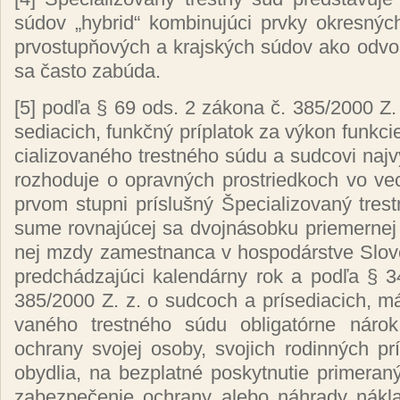
sú­dov „hyb­rid“ kom­bi­nu­jú­ci pr­vky ok­res­n
pr­vos­tup­ňo­vých a kraj­ských sú­dov ako od­vo
sa čas­to za­bú­da.
[5]
pod­ľa § 69 ods. 2 zá­ko­na č. 385/2000 Z. 
se­dia­cich, funkč­ný príp­la­tok za vý­kon fun­kci
cia­li­zo­va­né­ho tres­tné­ho sú­du a sud­co­vi naj­
roz­ho­du­je o op­rav­ných pros­tried­koch vo ve
pr­vom stup­ni prís­luš­ný Špe­cia­li­zo­va­ný tre
su­me rov­na­jú­cej sa dvoj­ná­sob­ku prie­mer­nej
nej mzdy za­mes­tnan­ca v hos­po­dár­stve Slo­ve
pred­chá­dza­jú­ci ka­len­dár­ny rok a pod­ľa § 
385/2000 Z. z. o sud­coch a prí­se­dia­cich, má 
va­né­ho tres­tné­ho sú­du ob­li­ga­tór­ne ná­ro
ochra­ny svo­jej oso­by, svo­jich ro­din­ných prí
oby­dlia, na bez­plat­né pos­kyt­nu­tie pri­me­ra­
za­bez­pe­če­nie ochra­ny ale­bo náh­ra­dy nák­l