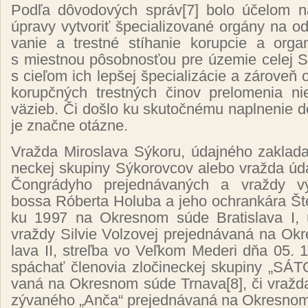
Pod­ľa dô­vo­do­vých správ
[7]
bo­lo úče­lom nav
úp­ra­vy vy­tvo­riť špe­cia­li­zo­va­né or­gá­ny na od­
va­nie a tres­tné stí­ha­nie ko­rup­cie a or­ga­ni
s mies­tnou pô­sob­nos­ťou pre úze­mie ce­lej Slo
s cie­ľom ich lep­šej špe­cia­li­zá­cie a zá­ro­veň
ko­rup­čných tres­tných či­nov pre­lo­me­nia ni
vä­zieb. Či doš­lo ku sku­toč­né­mu napl­ne­nie dek
je znač­ne otáz­ne.
Vraž­da Mi­ros­la­va Sý­ko­ru, údaj­né­ho za­kla­da
nec­kej sku­pi­ny Sý­ko­rov­cov ale­bo vraž­da úd
Čon­grá­dy­ho pre­jed­ná­va­ných a
vraž­dy vý
bos­sa Ró­ber­ta Ho­lu­ba a je­ho ochran­ká­ra Šte
ku 1997
na Ok­res­nom sú­de Bra­tis­la­va I, 
vraž­dy Sil­vie Vol­zo­vej pre­jed­ná­va­ná na Ok­
la­va II, streľ­ba vo Veľ­kom Me­de­ri dňa 05. 1
spá­chať čle­no­via zlo­či­nec­kej sku­pi­ny „
SÁ­T
va­ná na Ok­res­nom sú­de Tr­na­va
[8]
, či vraž­
zý­va­né­ho „An­ča“ pre­jed­ná­va­ná na Ok­res­nom 