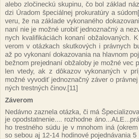
ale­bo zlo­či­nec­kú sku­pi­nu, čo bol zá­klad ná­
dzi Úra­dom špe­ciál­nej pro­ku­ra­tú­ry a sú­dom
ve­ru, že n
a zá­kla­de vy­ko­na­né­ho do­ka­zo­va­
na­ní nie je mož­né uro­biť jed­noz­nač­ný a nez­
nych kva­li­fi­ká­ciách ko­na­ní ob­ža­lo­va­ných.
ve­rom v otáz­kach skut­ko­vých i práv­nych b
až po vy­ko­na­ní do­ka­zo­va­nia na hlav­nom po­j
bež­nom pre­jed­na­ní ob­ža­lo­by je mož­né vec p
len vte­dy, ak z dô­ka­zov vy­ko­na­ných v prí
mož­né vy­vo­diť jed­noz­nač­ný zá­ver o práv­nej kv
ných tres­tných či­nov.
[11]
Zá­ve­rom
Ne­dáv­no za­zne­la otáz­ka, či má Špe­cia­li­zo­v
je opod­stat­ne­nie.... roz­hod­ne áno...ALE...prá­
ho tres­tné­ho sú­du je v mno­hom iná
(
ok­rem 
so se­bou aj 12-14 ho­di­no­vé po­jed­ná­va­nia 5 