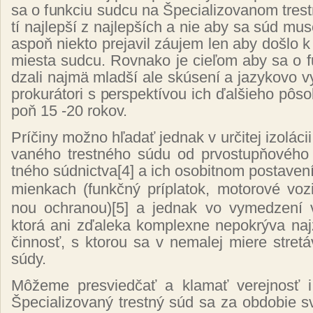
sa o fun­kciu sud­cu na Špe­cia­li­zo­va­nom tres­t
tí naj­lep­ší z naj­lep­ších a nie aby sa súd mu­s
as­poň niek­to pre­ja­vil zá­ujem len aby doš­lo k 
mies­ta sud­cu. Rov­na­ko je cie­ľom aby sa o 
dza­li naj­mä mlad­ší ale skú­se­ní a ja­zy­ko­vo vy
pro­ku­rá­to­ri s per­spek­tí­vou ich ďal­šie­ho pô­s
poň 15 -20 ro­kov.
Prí­či­ny mož­no hľa­dať jed­nak v ur­či­tej izo­lá­ci
va­né­ho tres­tné­ho sú­du od pr­vos­tup­ňo­vé­h
tné­ho súd­nic­tva
[4]
a ich oso­bit­nom pos­ta­ve­
mien­kach
(
funkč­ný príp­la­tok, mo­to­ro­vé vo­z
nou ochra­nou
)
[5]
a jed­nak vo vy­me­dze­ní vec
kto­rá ani zďa­le­ka kom­plexne ne­pok­rý­va naj­z
čin­nosť, s kto­rou sa v ne­ma­lej mie­re stre­tá­
sú­dy.
Mô­že­me pres­vied­čať a kla­mať ve­rej­nosť
Špe­cia­li­zo­va­ný trest­ný súd sa za ob­do­bie sv