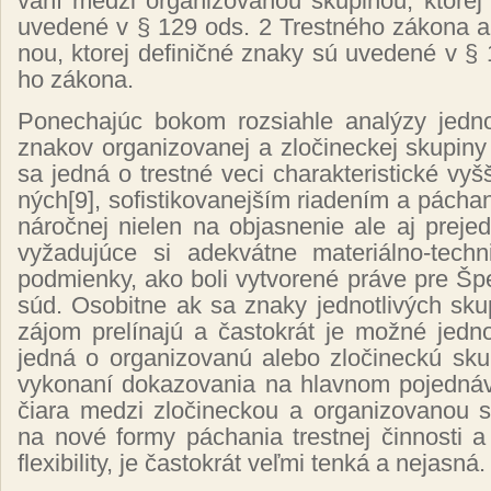
va­ní me­dzi or­ga­ni­zo­va­nou sku­pi­nou, kto­rej
uve­de­né v § 129 ods. 2 Tres­tné­ho zá­ko­na a 
nou, kto­rej de­fi­nič­né zna­ky sú uve­de­né v 
ho zá­ko­na.
Po­ne­cha­júc bo­kom roz­siah­le ana­lý­zy jed­not­
zna­kov or­ga­ni­zo­va­nej a zlo­či­nec­kej sku­pi­
sa jed­ná o tres­tné ve­ci cha­rak­te­ris­tic­ké vy
ných
[9]
, so­fis­ti­ko­va­nej­ším ria­de­ním a pá­cha­
ná­roč­nej nie­len na ob­jas­ne­nie ale aj pre­j
vy­ža­du­jú­ce si adek­vát­ne ma­te­riál­no-tech­
pod­mien­ky, ako bo­li vy­tvo­re­né prá­ve pre Špe­c
súd. Oso­bit­ne ak sa zna­ky jed­not­li­vých sku
zá­jom pre­lí­na­jú a čas­tok­rát je mož­né jed­n
jed­ná o or­ga­ni­zo­va­nú ale­bo zlo­či­nec­kú s
vy­ko­na­ní do­ka­zo­va­nia na hlav­nom po­jed­ná­v
čia­ra me­dzi zlo­či­nec­kou a or­ga­ni­zo­va­nou
na no­vé for­my pá­chania tres­tnej čin­nos­ti a
flexibi­li­ty, je čas­tok­rát veľ­mi ten­ká a ne­jas­ná.