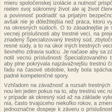
mie­ru spo­lo­čen­skej izo­lá­cie a nut­nosť pris­pô­
nie­len svoj súk­rom­ný ži­vot ale aj ži­vot čle­no
a po­vin­nosť po­dria­diť sa pri­ja­tým bez­peč­
av­šak nie je dô­le­ži­tej­šia než prá­ca, kto­rú vy
na ok­res­ných sú­doch. O to zá­sad­nej­šie je s
vec­nej prís­luš­nos­ti aby tres­tné ve­ci, na pre­
zria­de­ný Špe­cia­li­zo­va­ný trest­ný súd, zby­toč­
res­né sú­dy, a to na úkor iných tres­tných ve­cí,
šev­né­ho zdra­via sud­cu. Je na­ča­se aby sa zá
no­til vec­nú prís­luš­nos­ti Špe­cia­li­zo­va­né­ho
aby pl­ne pok­rý­va­la naj­zá­važ­nej­šiu tres­tnú 
ľa­du na ča­so­vé ob­do­bie, ke­dy bo­la spá­cha­ná
pad­né kom­pe­ten­čné spo­ry.
Vzhľa­dom na zá­važ­nosť a roz­sah tres­tných 
nou len je­den po­kus na to, aby tres­tnú vec ná­le
v prí­pa­de ak ok­res­ný súd až na zá­kla­de vy­ko
nia, čas­to tr­va­jú­ce­ho nie­koľ­ko ro­kov, a zme­
jed­noz­nač­ne dos­pe­je k zá­ve­ru o prís­luš­nos­ti