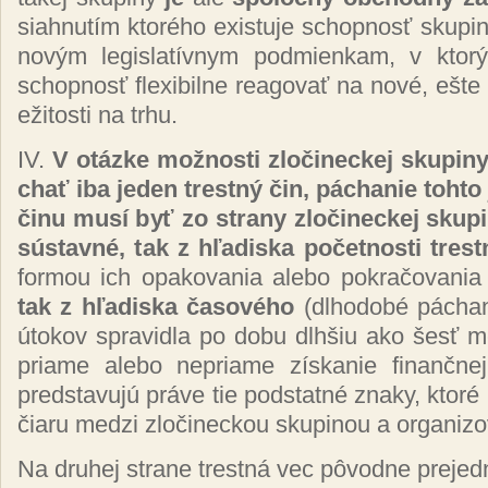
siah­nu­tím kto­ré­ho exis­tu­je schop­nosť sku­pi­
no­vým le­gis­la­tív­nym pod­mien­kam, v kto­r
schop­nosť flexibil­ne rea­go­vať na no­vé, eš­te l
eži­tos­ti na tr­hu.
IV.
V otáz­ke mož­nos­ti zlo­či­nec­kej sku­pi­ny
chať iba je­den trest­ný čin, pá­chanie toh­to 
či­nu mu­sí byť zo stra­ny zlo­či­nec­kej sku­pi
sús­tav­né, tak z hľa­dis­ka po­čet­nos­ti tres
for­mou ich opa­ko­va­nia ale­bo pok­ra­čo­va­ni
tak z hľa­dis­ka ča­so­vé­ho
(dl­ho­do­bé pá­chan
úto­kov spra­vid­la po do­bu dlh­šiu ako šesť m
pria­me ale­bo ne­pria­me zís­ka­nie fi­nan­čne
pred­sta­vu­jú prá­ve tie pod­stat­né zna­ky, kto­ré 
čia­ru me­dzi zlo­či­nec­kou sku­pi­nou a or­ga­ni­z
Na dru­hej stra­ne tres­tná vec pô­vod­ne pre­jed­n