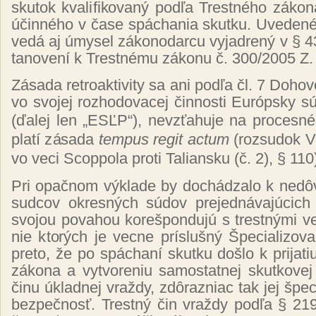
sku­tok kva­li­fi­ko­va­ný pod­ľa Tres­tné­ho zá­k
účin­né­ho v ča­se spá­chania skut­ku. Uve­de­né
ve­dá aj úmy­sel zá­ko­no­dar­cu vy­jad­re­ný v §
ta­no­ve­ní k Tres­tné­mu zá­ko­nu č. 300/2005 Z.
Zá­sa­da ret­roak­ti­vi­ty sa ani pod­ľa čl. 7 Do­ho­
vo svo­jej roz­ho­do­va­cej čin­nos­ti Európ­sky 
(
ďa­lej len „ESĽP“
)
, nev­zťa­hu­je na pro­ces­né
pla­tí zá­sa­da
tem­pus re­git ac­tum
(
roz­su­dok 
vo ve­ci Scop­po­la pro­ti Ta­lian­sku (č. 2), § 110
Pri opač­nom vý­kla­de by do­chá­dza­lo k ne­dô­vod
sud­cov ok­res­ných sú­dov pre­jed­ná­va­jú­cich 
svo­jou po­va­hou ko­reš­pon­du­jú s tres­tný­mi ve
nie kto­rých je vec­ne prís­luš­ný Špe­cia­li­zo­v
pre­to, že po spá­cha­ní skut­ku doš­lo k pri­ja­ti
zá­ko­na a vy­tvo­re­niu sa­mos­tat­nej skut­ko­vej
či­nu úk­lad­nej vraž­dy, zdô­raz­niac tak jej špe­c
bez­peč­nosť. Trest­ný čin vraž­dy pod­ľa § 219