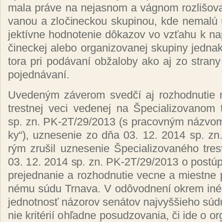
ma­la prá­ve na ne­jas­nom a vág­nom roz­li­šo­va­
va­nou a zlo­či­nec­kou sku­pi­nou, kde ne­ma­lú
jek­tív­ne hod­no­te­nie dô­ka­zov vo vzťa­hu k na
či­nec­kej ale­bo or­ga­ni­zo­va­nej sku­pi­ny jed­na
to­ra pri po­dá­va­ní ob­ža­lo­by ako aj zo stra
po­jed­ná­va­ní.
Uve­de­ným zá­ve­rom sved­čí aj roz­hod­nu­tie n
tres­tnej ve­ci ve­de­nej na Špe­cia­li­zo­va­no
sp. zn. PK-2T/29/2013
(
s pra­cov­ným náz­vom
ky“
)
, uz­ne­se­nie zo dňa 03. 12. 2014 sp. zn
rým zru­šil uz­ne­se­nie Špe­cia­li­zo­va­né­ho tr
03. 12. 2014 sp. zn. PK-2T/29/2013 o pos­tú­pe­
pre­jed­na­nie a roz­hod­nu­tie vec­ne a mies­tne 
né­mu sú­du Tr­na­va. V od­ôvod­ne­ní ok­rem iné
jed­not­nosť ná­zo­rov se­ná­tov naj­vyš­šie­ho sú­
nie kri­té­rií oh­ľad­ne po­su­dzo­va­nia, či ide o or­