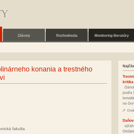
Zákony
Rozhodnutia
Monitoring literatúry
Najčít
linárneho konania a trestného
vi
Trestn
kritika
člá­nok
pod­ľa 
le­ma­ti
ne čin­
Ondr
Daňové
vý­ťah
nic­ká fa­kul­ta
Om­še­n