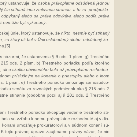
­rý us­ta­no­vu­je, že
oso­ba prá­vop­lat­ne od­sú­de­ná jed­nou
ý čin stí­ha­ná inou zmluv­nou stra­nou, a to za
pred­pok­la­
 od­py­ka­ný ale­bo sa prá­ve od­py­ká­va ale­bo pod­ľa prá­va
už ne­mô­že byť vy­ko­na­ný
.
skej únie, kto­rý us­ta­no­vu­je, že
nik­to
nes­mie byť stí­ha­ný
n, za kto­rý už bol v Únii os­lo­bo­de­ný ale­bo
od­sú­de­ný ko­
­na
.
[5]
 s ná­zor­mi, že us­ta­no­ve­nia § 9 ods. 1 písm. g) Tres­tné­ho
 215 ods. 2 písm. b) Tres­tné­ho po­riad­ku pod­ľa kto­ré­ho
ie, ak o skut­ku ob­vi­ne­né­ho bo­lo už prá­vop­lat­ne roz­hod­nu­
­gá­nom prís­luš­ným na ko­na­nie o pries­tup­ku ale­bo o inom
s. 1 písm. e) Tres­tné­ho po­riad­ku umož­ňu­je sa­mo­sud­co­
­riad­ku se­ná­tu za rov­na­kých pod­mie­nok ako § 215 ods. 2
es­tné stí­ha­nie (ob­dob­ne poz­ri aj § 281 ods. 2 Tres­tné­ho
e­ní Tres­tné­ho po­riad­ku ak­cep­tu­je ve­de­nie tres­tné­ho stí­
ž bo­lo vo vzťa­hu k ne­mu prá­vop­lat­ne roz­hod­nu­té aj v dis­
m ko­na­ní umož­ňu­je pro­ku­rá­to­ro­vi a v súd­nom ko­na­ní sú­
nie. K tej­to práv­nej úp­ra­ve za­ují­ma­me práv­ny ná­zor, že nie