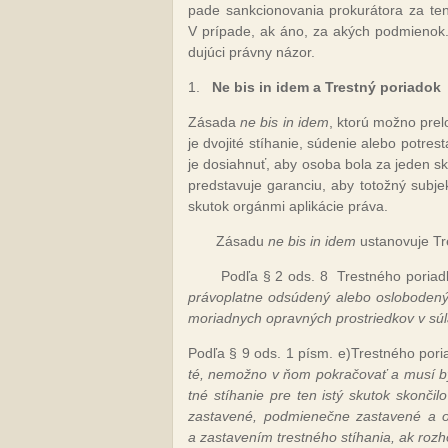
pa­de san­kcio­no­va­nia pro­ku­rá­to­ra za ten
V prí­pa­de, ak áno, za akých pod­mie­nok. K 
du­jú­ci práv­ny ná­zor.
1.
Ne bis in idem a Trest­ný po­ria­dok
Zá­sa­da
ne bis in idem
, kto­rú mož­no pre­l
je dvo­ji­té stí­ha­nie, sú­de­nie ale­bo pot­res
je do­siah­nuť, aby oso­ba bo­la za je­den sk
pred­sta­vu­je ga­ran­ciu, aby to­tož­ný sub­je
sku­tok or­gán­mi ap­li­ká­cie prá­va.
Zá­sa­du
ne bis in idem
us­ta­no­vu­je T
Pod­ľa § 2 ods. 8
Tres­tné­ho po­ria
prá­vop­lat­ne od­sú­de­ný ale­bo os­lo­bo­de­n
mo­riad­nych op­rav­ných pros­tried­kov v sú­
Pod­ľa § 9 ods. 1 písm. e)Tres­tné­ho po­r
té, ne­mož­no v ňom pok­ra­čo­vať a mu­sí byť
tné stí­ha­nie pre ten is­tý sku­tok skon­či­
za­sta­ve­né, pod­mie­neč­ne za­sta­ve­né a o
a za­sta­ve­ním tres­tné­ho stí­ha­nia, ak roz­h