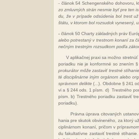
- člá­nok 54 Schen­gen­ské­ho do­ho­vo­ru, kto
zo zmluv­ných strán nes­mie byť pre ten is­t
du, že v prí­pa­de od­sú­de­nia bol trest už
štá­tu, v kto­rom bol roz­su­dok vy­ne­se­ný, 
-
člá­nok 50 Char­ty zá­klad­ných práv Európ­
ale­bo pot­res­ta­ný v tres­tnom ko­na­ní za či
neč­ným tres­tným roz­sud­kom pod­ľa zá­ko
V ap­li­kač­nej praxi sa mož­no stret­núť
po­riad­ku nie je kon­for­mné so zne­ním §
pro­ku­rá­tor mô­že za­sta­viť tres­tné stí­ha­n
té dis­cip­li­nár­ne iným or­gá­nom ale­bo or
správ­nom de­lik­te
(...). Ob­dob­ne § 241 od
vi a § 244 ods. 1 písm. d)
Tres­tné­ho po
písm. b) Tres­tné­ho po­riad­ku za­sta­viť tr
po­riad­ku).
Práv­na úp­ra­va ci­to­va­ných us­ta­no­v
ha­nia pre sku­tok ob­vi­ne­né­ho, za kto­rý u
cip­li­nár­nom ko­na­ní, pri­čom v príp­rav­no
du fa­kul­ta­tív­ne za­sta­viť tres­tné stí­ha­