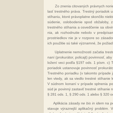
Zo zne­nia ci­to­va­ných práv­nych no­ri
lasť tres­tné­ho prá­va. Trest­ný po­ria­dok u
stí­ha­niu, kto­ré prá­vop­lat­ne skon­či­lo nie
sú­de­nie, os­lo­bo­de­nie spod ob­ža­lo­by, z
tres­tné­ho stí­ha­nia a os­ved­če­nie sa ob­vi
nia, ak roz­hod­nu­tie ne­bo­lo v pred­pí­sa­
pros­tried­kov nie je v roz­po­re so zá­sa­d
ich pou­ži­tie sú ta­ké vý­znam­né, že po­žia­da
Up­lat­ne­nie ne­mož­nos­ti za­ča­tia tre
na­ní (pro­ku­rá­tor, po­li­cajt) po­vin­nosť, ab
lo­že­ní ve­ci pod­ľa §197 ods. 1 písm. c) Tre
po­ria­dok us­ta­no­vu­je po­vin­nosť pro­ku­rá
Tres­tné­ho po­riad­ku (v ta­kom­to prí­pa­de je
len vte­dy, ak sa vie­dlo tres­tné stí­ha­nie
V súd­nom ko­na­ní v prí­pa­de spl­ne­nia p
súd je po­vin­ný za­sta­viť tres­tné stí­ha­n
§ 281 ods. 1, § 290 ods. 1 ale­bo § 320 ods
Ap­li­ká­cia zá­sa­dy
ne bis in idem
na po
sta­vu­je vý­raz­nej­ší ap­li­kač­ný prob­lém. 