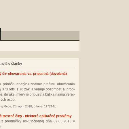
anejšie články
ý čin ohovárania vs. prípustná (dovolená)
 pri­ná­ša ana­lý­zu zna­kov pre­či­nu oho­vá­ra­nia
§ 373 ods. 1 Tr. zák. a ve­nu­je po­zor­nosť aj prob­
­ke, do akej mie­ry je prí­pus­tná kri­ti­ka naj­mä ve­rej­
ných osôb.
ej Repa, 23. apríl 2018, čítané: 117214x
 trestné činy - niektoré aplikačné problémy
 z pred­náš­ky us­ku­toč­ne­nej dňa 09.05.2013 v
í