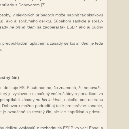
v sú­la­de s Do­ho­vo­rom.
[7]
j oso­by, v niek­to­rých prí­pa­doch mô­že napl­niť tak skut­ko­vú
či­nu), ako aj správ­ne­ho de­lik­tu. Sú­be­hom san­kcie a správ­
­sa­dy
ne bis in idem
sa za­obe­ral tak ESĽP, ako aj Súd­ny
­ti pred­pok­la­dom up­lat­ne­nia zá­sa­dy
ne bis in idem
je te­da
y:
rest­ný čin)
 čin de­fi­nu­je ESĽP auto­nóm­ne, čo zna­me­ná, že ne­po­va­žu­
kto­rý je vy­slo­ve­ne ozna­če­ný vnút­roš­tát­nym po­riad­kom za
i ap­li­ká­cii zá­sa­dy
ne bis in idem
, na­koľ­ko pod ochra­nu
k Do­ho­vo­ru mož­no pod­ra­diť aj ta­ké proti­práv­ne ko­na­nie,
je ozna­če­né za trest­ný čin, ale ide nap­rík­lad o pries­tu­
a­hy de­lik­tu vy­plý­va­jú z roz­hod­nu­tia ESĽP vo ve­ci En­gel a