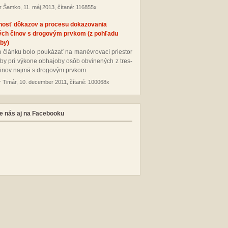
r Šamko, 11. máj 2013, čítané: 116855x
nosť dôkazov a procesu dokazovania
ých činov s drogovým prvkom (z pohľadu
by)
 člán­ku bo­lo pou­ká­zať na ma­név­ro­va­cí pries­tor
­by pri vý­ko­ne ob­ha­jo­by osôb ob­vi­ne­ných z tres­
i­nov naj­mä s dro­go­vým pr­vkom.
r Timár, 10. december 2011, čítané: 100068x
e nás aj na Facebooku