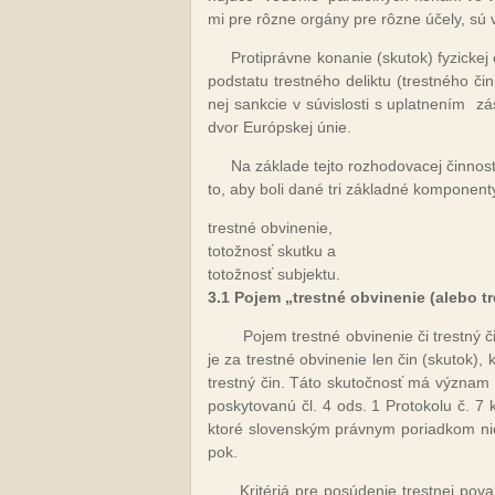
mi pre rôz­ne or­gá­ny pre rôz­ne úče­ly, sú 
Proti­práv­ne ko­na­nie (sku­tok) fy­zic­ke
pod­sta­tu tres­tné­ho de­lik­tu (tres­tné­ho 
nej san­kcie v sú­vis­los­ti s up­lat­ne­ním
zá
dvor Európ­skej únie.
Na zá­kla­de tej­to roz­ho­do­va­cej čin­nos
to, aby bo­li da­né tri zá­klad­né kom­po­nen­t
tres­tné ob­vi­ne­nie,
to­tož­nosť skut­ku a
to­tož­nosť sub­jek­tu.
3.1 Po­jem „tres­tné ob­vi­ne­nie (ale­bo t
Po­jem tres­tné ob­vi­ne­nie či trest­ný
je za tres­tné ob­vi­ne­nie len čin (sku­tok), 
trest­ný čin. Tá­to sku­toč­nosť má vý­znam pr
pos­ky­to­va­nú čl. 4 ods. 1 Pro­to­ko­lu č. 7 
kto­ré slo­ven­ským práv­nym po­riad­kom nie 
pok.
Kri­té­riá pre po­sú­de­nie tres­tnej po­v