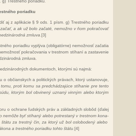
. g) Tres­tné­ho po­riad­ku.
es­tné­ho po­riad­ku
iť aj z ap­li­ká­cie § 9 ods. 1 písm. g) Tres­tné­ho po­riad­ku
o za­čať, a ak už bo­lo za­ča­té, ne­mož­no v ňom pok­ra­čo­vať
me­dzi­ná­rod­ná zmlu­va
.
[3]
né­ho po­riad­ku vy­plý­va (ob­li­ga­tór­ne) ne­mož­nosť za­ča­tia
 ne­mož­nosť pok­ra­čo­va­nia v tres­tnom stí­ha­ní a za­sta­ve­nie
­dzi­ná­rod­ná zmlu­va.
me­dzi­ná­rod­ných do­ku­men­toch, kto­rý­mi sú naj­mä:
o ob­čian­skych a po­li­tic­kých prá­vach, kto­rý us­ta­no­vu­je,
i to­mu, pro­ti ko­mu sa pred­chá­dza­jú­ce stí­ha­nie pre ten­to
 sú­du, kto­rým bol ob­vi­ne­ný uz­na­ný vin­ným ale­bo kto­rým
vo­ru o ochra­ne ľud­ských práv a zá­klad­ných slo­bôd (ďa­lej
to ne­mô­že byť stí­ha­ný ale­bo pot­res­ta­ný v tres­tnom ko­na­
 štá­tu za trest­ný čin, za kto­rý už bol os­lo­bo­de­ný ale­bo
o­na a tres­tné­ho po­riad­ku toh­to štá­tu
.
[4]