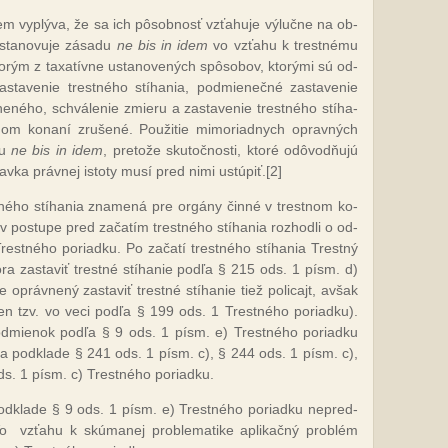
em vy­plý­va, že sa ich pô­sob­nosť vzťa­hu­je vý­luč­ne na ob­
s­ta­no­vu­je zá­sa­du
ne bis in idem
vo vzťa­hu k tres­tné­mu
k­to­rým z taxatív­ne us­ta­no­ve­ných spô­so­bov, kto­rý­mi sú od­
a­sta­ve­nie tres­tné­ho stí­ha­nia, pod­mie­neč­né za­sta­ve­nie
­ne­né­ho, schvá­le­nie zmie­ru a za­sta­ve­nie tres­tné­ho stí­ha­
nom ko­na­ní zru­še­né. Pou­ži­tie mi­mo­riad­nych op­rav­ných
ou
ne bis in idem
, pre­to­že sku­toč­nos­ti, kto­ré od­ôvod­ňu­jú
v­ka práv­nej is­to­ty mu­sí pred ni­mi us­tú­piť.
[2]
s­tné­ho stí­ha­nia zna­me­ná pre or­gá­ny čin­né v tres­tnom ko­
y v pos­tu­pe pred za­ča­tím tres­tné­ho stí­ha­nia roz­hod­li o od­
s­tné­ho po­riad­ku. Po za­ča­tí tres­tné­ho stí­ha­nia Trest­ný
­to­ra za­sta­viť tres­tné stí­ha­nie pod­ľa § 215 ods. 1 písm. d)
 op­ráv­ne­ný za­sta­viť tres­tné stí­ha­nie tiež po­li­cajt, av­šak
 len tzv. vo ve­ci pod­ľa § 199 ods. 1 Tres­tné­ho po­riad­ku).
od­mie­nok pod­ľa § 9 ods. 1 písm. e) Tres­tné­ho po­riad­ku
ie na pod­kla­de § 241 ods. 1 písm. c), § 244 ods. 1 písm. c),
. 1 písm. c) Tres­tné­ho po­riad­ku.
d­kla­de § 9 ods. 1 písm. e) Tres­tné­ho po­riad­ku nep­red­
Vo
vzťa­hu k skú­ma­nej prob­le­ma­ti­ke ap­li­kač­ný prob­lém