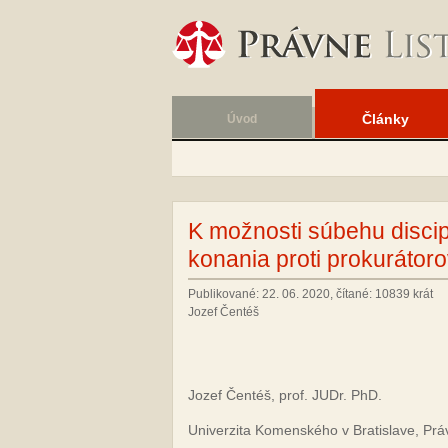
Články
Úvod
K možnosti súbehu discip
konania proti prokurátoro
Publikované: 22. 06. 2020, čítané: 10839 krát
Jozef Čentéš
Jo­zef Čen­téš, prof. JUDr. PhD.
Uni­ver­zi­ta Ko­men­ské­ho v Bra­tis­la­ve, Práv­