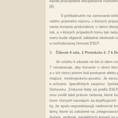
kaž­dé prá­vop­lat­né dis­cip­li­nár­ne roz­hod­n
[6]
S pri­hliad­nu­tím na za­me­ra­nie toh
náš­ho práv­ne­ho ná­zo­ru, v kto­rých prí­pa
va­nia ko­na­nia pro­ku­rá­to­ra v rám­ci dis­ci
tok, a v kto­rých prí­pa­doch to­mu tak ne­bu
me­ru bu­de ob­jas­niť zá­klad­né okol­nos­ti v
a roz­ho­do­va­cej čin­nos­ti ESĽP.
3.
Člá­nok
4 ods. 1 Pro­to­ko­lu č. 7 k Do
Vo vzťa­hu k zá­sa­de
ne bis in idem
mož
7 ne­za­ka­zu­je, aby ko­na­nie v rám­ci kto­
a v ich rám­ci po­tom bo­li pos­tup­ne ale­bo p
ma­jú­ce
tres­tnop­ráv­nu po­va­hu. Je ve­cou
k ochra­ne
špe­ci­fic­kých zá­uj­mov
fy­zic
Do­ho­vo­ru. Zmluv­né štá­ty sú pod­ľa ESĽP 
mov zvo­li­li ta­ké práv­ne rie­še­nia, kto­ré 
tvom rôz­nych nav­zá­jom sa dopl­ňu­jú­cich k
ky, že spo­lu nep­red­sta­vu­jú nad­mer­né b
té­my, kto­ré sú za­lo­že­né na „in­teg­ro­va­no
ňu­jú­ce
ve­de­nie
pa­ra­lel­ných ko­na­ní vo