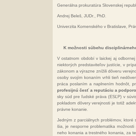
Ge­ne­rál­na pro­ku­ra­tú­ra Slo­ven­skej re­pub­l
An­drej Be­leš, JUDr., PhD.
Uni­ver­zi­ta Ko­men­ské­ho v Bra­tis­la­ve, Práv­
K mož­nos­ti sú­be­hu dis­cip­li­nár­ne­ho
V os­tat­nom ob­do­bí v laic­kej aj od­bor­nej 
niek­to­rých pred­sta­vi­te­ľov jus­tí­cie, v prí­
zá­ko­nom a vý­raz­ne zní­ži­li dô­ve­ru ve­rej­no
oso­by svo­jím ko­na­ním vrh­li tieň ne­dô­ve
prá­ca pos­la­ním a napl­ne­ním hod­nôt, pre 
pro­fe­sij­nú česť a re­pu­tá­ciu a pod­po­ro­
sky súd pre ľud­ské prá­va (ESĽP) v sú­vis­los­
pok­la­dom dô­ve­ry ve­rej­nos­ti je to­tiž adek
práv­ne ko­na­nie.
Jed­ným z par­ciál­nych prob­lé­mov, kto­ré s
šia, je nes­por­ne prob­le­ma­ti­ka mož­nos­ti s
ne­ho ko­na­nia a tres­tné­ho ko­na­nia, za t