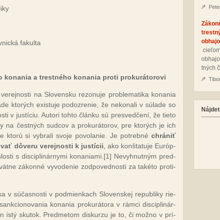
Pete
i­ky
Zákon
trestn
obhajo
nic­ká fa­kul­ta
cie­ľom
ob­ha­jo
tných č
 ko­na­nia a tres­tné­ho ko­na­nia pro­ti pro­ku­rá­to­ro­vi
Tibo
ve­rej­nos­ti na Slo­ven­sku re­zo­nu­je prob­le­ma­ti­ka ko­na­nia
pa­de kto­rých exis­tu­je po­doz­re­nie, že ne­ko­na­li v sú­la­de so
Nájdet
s­ti v jus­tí­ciu. Auto­ri toh­to člán­ku sú pres­ved­če­ní, že tie­to
­ry na čes­tných sud­cov a pro­ku­rá­to­rov, pre kto­rých je ich
kto­rú si vy­bra­li svo­je po­vo­la­nie. Je pot­reb­né
chrá­niť
vať dô­ve­ru ve­rej­nos­ti k jus­tí­cii
, ako kon­šta­tu­je Európ­
ti s dis­cip­li­nár­ny­mi ko­na­nia­mi.
[1]
Ne­vyh­nut­ným pred­
­vát­ne zá­kon­né vy­vo­de­nie zod­po­ved­nos­ti za ta­ké­to proti­
a v sú­čas­nos­ti v pod­mien­kach Slo­ven­skej re­pub­li­ky rie­
an­kcio­no­va­nia ko­na­nia pro­ku­rá­to­ra v rám­ci dis­cip­li­nár­
en is­tý sku­tok. Pred­me­tom dis­kur­zu je to, či mož­no v prí­