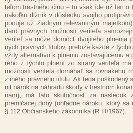
te­ľom tres­tné­ho či­nu – tu však ide už len o t
na­koľ­ko dl­žník v dôs­led­ku svoj­ho proti­práv­n
po­nu­je už žiad­nym re­le­van­tným ma­jet­kom)
dard práv­nych mož­nos­tí ve­ri­te­ľa sa­moz­re
ve­ri­teľ sa mô­že do­môcť dvo­ji­té­ho pl­ne­nia p
nych práv­nych ti­tu­lov, pre­to­že kaž­dé z tých­to 
vždy al­ter­na­tí­vu k pl­ne­niu zos­tá­va­jú­ce­mu a p
ré­ho z tých­to pl­ne­ní zo stra­ny ve­ri­te­ľa m
mož­nos­ti ve­ri­te­ľa do­má­hať sa rov­na­ké­ho ma
z iné­ho práv­ne­ho ti­tu­lu. Ak te­da poš­ko­de­ný s
nil ná­rok na náh­ra­du ško­dy v tres­tnom ko­na­
na­ní), má tá­to sku­toč­nosť za nás­le­dok za­
preml­ča­cej do­by (oh­ľad­ne ná­ro­ku, kto­rý sa u
§ 112 Ob­čian­ske­ho zá­kon­ní­ka (R III/1967).