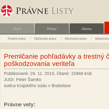
Úvod
Články
Zákony
Trestné právo
Občianske právo
Obchodné právo
Medzináro
Premlčanie pohľadávky a trestný č
poškodzovania veriteľa
Publikované: 29. 11. 2015, čítané: 15968 krát
JUDr. Peter Šamko
sudca Krajského súdu v Bratislave
Práv­ne ve­ty: