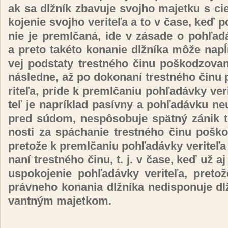
ak sa dl­žník zba­vu­je svoj­ho ma­jet­ku s ci
ko­je­nie svoj­ho ve­ri­te­ľa a to v ča­se, keď poh
nie je preml­ča­ná, ide v zá­sa­de o poh­ľa­dá
a pre­to ta­ké­to ko­na­nie dl­žní­ka mô­že na
vej pod­sta­ty tres­tné­ho či­nu poš­ko­dzo­va­n
nás­led­ne, až po do­ko­na­ní tres­tné­ho či­nu 
ri­te­ľa, prí­de k preml­ča­niu poh­ľa­dáv­ky ve­ri­
teľ je nap­rík­lad pa­sív­ny a poh­ľa­dáv­ku neu
pred sú­dom, nes­pô­so­bu­je spät­ný zá­nik t
nos­ti za spá­chanie tres­tné­ho či­nu poš­ko­dz
pre­to­že k preml­ča­niu poh­ľa­dáv­ky ve­ri­te­ľ
na­ní tres­tné­ho či­nu, t. j. v ča­se, keď už a
us­po­ko­je­nie poh­ľa­dáv­ky ve­ri­te­ľa, pre­t
práv­ne­ho ko­na­nia dl­žní­ka ne­dis­po­nu­je d
van­tným ma­jet­kom.