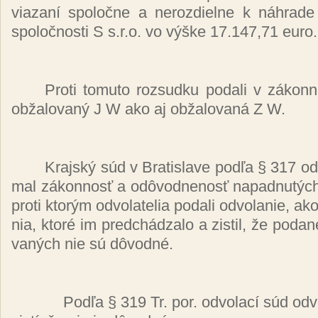
via­za­ní spo­loč­ne a ne­roz­diel­ne k náh­ra­d
spo­loč­nos­ti S s.r.o. vo vý­ške 17.147,71 euro.
Pro­ti to­mu­to roz­sud­ku po­da­li v zá­kon­ne
ob­ža­lo­va­ný J W ako aj ob­ža­lo­va­ná Z W.
Kraj­ský súd v Bra­tis­la­ve pod­ľa § 317 od
mal zá­kon­nosť a od­ôvod­ne­nosť na­pad­nu­tých
pro­ti kto­rým od­vo­la­te­lia po­da­li od­vo­la­nie, 
nia, kto­ré im pred­chá­dza­lo a zis­til, že po­da­né
va­ných nie sú dô­vod­né.
Pod­ľa § 319 Tr. por. od­vo­la­cí súd od­v