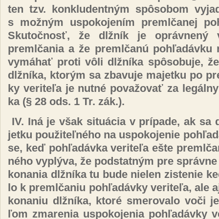
ten tzv. kon­klu­den­tným spô­so­bom vy­jad­
s mož­ným us­po­ko­je­ním preml­ča­nej poh­ľa
Sku­toč­nosť, že dl­žník je op­ráv­ne­ný 
preml­ča­nia a že preml­ča­nú poh­ľa­dáv­ku 
vy­má­hať pro­ti vô­li dl­žní­ka spô­so­bu­je, ž
dl­žní­ka, kto­rým sa zba­vu­je ma­jet­ku po pr
ky ve­ri­te­ľa je nut­né po­va­žo­vať za le­gál­
ka (§ 28 ods. 1 Tr. zák.).
IV.
Iná je však si­tuácia v prí­pa­de, ak sa d
jet­ku pou­ži­teľ­né­ho na us­po­ko­je­nie poh­ľa­d
se, keď poh­ľa­dáv­ka ve­ri­te­ľa eš­te preml­ča
né­ho vy­plý­va, že pod­stat­ným pre správ­ne 
ko­na­nia dl­žní­ka tu bu­de nie­len zis­te­nie 
lo k preml­ča­niu poh­ľa­dáv­ky ve­ri­te­ľa, ale 
ko­na­niu dl­žní­ka, kto­ré sme­ro­va­lo vo­či j
ľom zma­re­nia us­po­ko­je­nia poh­ľa­dáv­ky ve­