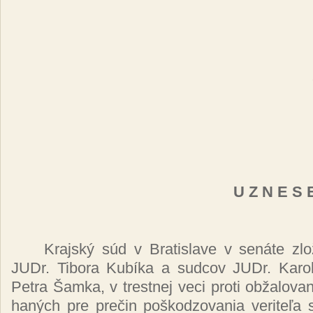
U Z N E S E
Kraj­ský súd v Bra­tis­la­ve v se­ná­te zl
JUDr. Ti­bo­ra Ku­bí­ka a sud­cov JUDr. Ka­ro
Pet­ra Šam­ka, v tres­tnej ve­ci pro­ti ob­ža­lo­va
ha­ných pre pre­čin poš­ko­dzo­va­nia ve­ri­te­ľa 