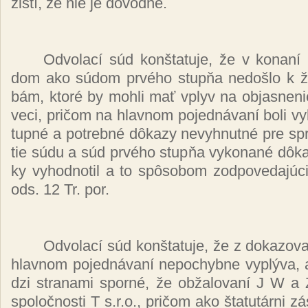
zis­tí, že nie je dô­vod­né.
Od­vo­la­cí súd kon­šta­tu­je, že v ko­na­n
dom ako sú­dom pr­vé­ho stup­ňa ne­doš­lo k 
bám, kto­ré by moh­li mať vplyv na ob­jas­ne­nie
ve­ci, pri­čom na hlav­nom po­jed­ná­va­ní bo­li vy
tup­né a pot­reb­né dô­ka­zy ne­vyh­nut­né pre spra
tie sú­du a súd pr­vé­ho stup­ňa vy­ko­na­né dô­ka
ky vy­hod­no­til a to spô­so­bom zod­po­ve­da­jú­c
ods. 12 Tr. por.
Od­vo­la­cí súd kon­šta­tu­je, že z do­ka­zo­v
hlav­nom po­jed­ná­va­ní ne­po­chyb­ne vy­plý­va,
dzi stra­na­mi spor­né, že ob­ža­lo­va­ní J W a 
spo­loč­nos­ti T s.r.o., pri­čom ako šta­tu­tár­ni zá