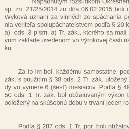
Na­pad­nu­tým roz­sud­kom Ok­res­né­ho
sp. zn. 2T/25/2014 zo dňa 06.02.2015 bo­li ob
Wyko­vá uz­na­ní za vin­ných zo spá­chania pre
nia ve­ri­te­ľa spolu­pá­cha­teľ­stvom pod­ľa § 2
a), ods. 3 písm. a) Tr. zák., kto­ré­ho sa ma­li 
vom zá­kla­de uve­de­nom vo vý­ro­ko­vej čas­ti na
ku.
Za to im bol, kaž­dé­mu sa­mos­tat­ne, po
zák. s pou­ži­tím § 38 ods. 2 Tr. zák. ulo­že­ný t
dy vo vý­me­re 6 (šesť) me­sia­cov. Pod­ľa § 4
50 ods. 1 Tr. zák. bol ob­ža­lo­va­ným vý­kon t
od­lo­že­ný na skú­šob­nú do­bu v tr­va­ní je­den ro
Pod­ľa § 287 ods. 1 Tr. por. bo­li ob­ža­l