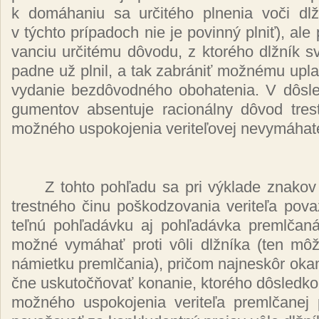
k do­má­ha­niu sa ur­či­té­ho pl­ne­nia vo­či dl­žn
v tých­to prí­pa­doch nie je po­vin­ný pl­niť), ale 
van­ciu ur­či­té­mu dô­vo­du, z kto­ré­ho dl­žník svo
pad­ne už pl­nil, a tak za­brá­niť mož­né­mu up­lat
vy­da­nie bez­dô­vod­né­ho obo­ha­te­nia. V dôs­
gu­men­tov ab­sen­tu­je ra­cio­nál­ny dô­vod tres
mož­né­ho us­po­ko­je­nia ve­ri­te­ľo­vej ne­vy­má­ha­t
Z toh­to poh­ľa­du sa pri vý­kla­de zna­kov 
tres­tné­ho či­nu poš­ko­dzo­va­nia ve­ri­te­ľa po­v
teľ­nú poh­ľa­dáv­ku aj poh­ľa­dáv­ka preml­ča­n
mož­né vy­má­hať pro­ti vô­li dl­žní­ka (ten mô
ná­miet­ku preml­ča­nia), pri­čom naj­nes­kôr oka­
čne us­ku­toč­ňo­vať ko­na­nie, kto­ré­ho dôs­led
mož­né­ho us­po­ko­je­nia ve­ri­te­ľa preml­ča­ne