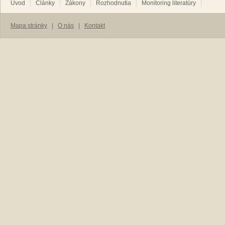
Úvod
Články
Zákony
Rozhodnutia
Monitoring literatúry
Mapa stránky
|
O nás
|
Kontakt