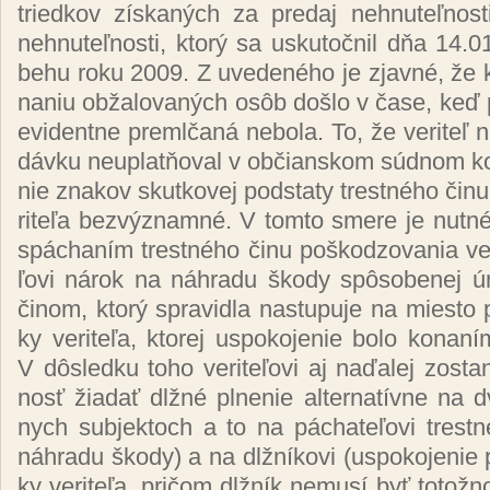
tried­kov zís­ka­ných za pre­daj neh­nu­teľ­nos­t
neh­nu­teľ­nos­ti, kto­rý sa us­ku­toč­nil dňa 14.
be­hu ro­ku 2009. Z uve­de­né­ho je zjav­né, že 
na­niu ob­ža­lo­va­ných osôb doš­lo v ča­se, keď po
evi­den­tne preml­ča­ná ne­bo­la. To, že ve­ri­teľ n
dáv­ku neup­lat­ňo­val v ob­čian­skom súd­nom ko
nie zna­kov skut­ko­vej pod­sta­ty tres­tné­ho či­n
ri­te­ľa bez­výz­nam­né. V tom­to sme­re je nut­né
spá­cha­ním tres­tné­ho či­nu poš­ko­dzo­va­nia ve­ri
ľo­vi ná­rok na náh­ra­du ško­dy spô­so­be­nej 
či­nom, kto­rý spra­vid­la nas­tu­pu­je na mies­to 
ky ve­ri­te­ľa, kto­rej us­po­ko­je­nie bo­lo ko­na­n
V dôs­led­ku to­ho ve­ri­te­ľo­vi aj na­ďa­lej zos­
nosť žia­dať dl­žné pl­ne­nie al­ter­na­tív­ne n
nych sub­jek­toch a to na pá­cha­te­ľo­vi tres­t
náh­ra­du ško­dy) a na dl­žní­ko­vi (us­po­ko­je­nie
ky ve­ri­te­ľa, pri­čom dl­žník ne­mu­sí byť to­tož