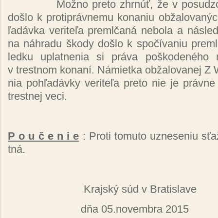
Mož­no pre­to zhr­núť, že v po­su­dzo­
doš­lo k proti­práv­ne­mu ko­na­niu ob­ža­lo­va­
ľa­dáv­ka ve­ri­te­ľa preml­ča­ná ne­bo­la a nás­le
na náh­ra­du ško­dy doš­lo k spo­čí­va­niu preml­
led­ku up­lat­ne­nia si prá­va poš­ko­de­né­ho
v tres­tnom ko­na­ní. Ná­miet­ka ob­ža­lo­va­nej Z
nia poh­ľa­dáv­ky ve­ri­te­ľa pre­to nie je práv­ne
tres­tnej ve­ci.
P o u č e n i e
: Pro­ti to­mu­to uz­ne­se­niu sť
tná.
Kraj­ský súd v Bra­tis­la­ve
dňa 05.no­vem­bra 2015