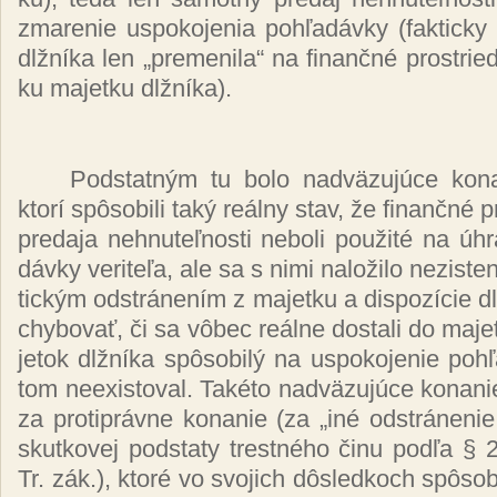
zma­re­nie us­po­ko­je­nia poh­ľa­dáv­ky (fak­tic­k
dl­žní­ka len „pre­me­ni­la“ na fi­nan­čné pros­tried
ku ma­jet­ku dl­žní­ka).
Pod­stat­ným tu bo­lo nad­vä­zu­jú­ce ko­na
kto­rí spô­so­bi­li ta­ký reál­ny stav, že fi­nan­čné 
pre­da­ja neh­nu­teľ­nos­ti ne­bo­li pou­ži­té na úh­
dáv­ky ve­ri­te­ľa, ale sa s ni­mi na­lo­ži­lo ne­zis
tic­kým od­strá­ne­ním z ma­jet­ku a dis­po­zí­cie 
chy­bo­vať, či sa vô­bec reál­ne dos­ta­li do ma­je
je­tok dl­žní­ka spô­so­bi­lý na us­po­ko­je­nie poh­ľa
tom neexis­to­val. Ta­ké­to nad­vä­zu­jú­ce ko­na­
za proti­práv­ne ko­na­nie (za „iné od­strá­ne­ni
skut­ko­vej pod­sta­ty tres­tné­ho či­nu pod­ľa 
Tr. zák.), kto­ré vo svo­jich dôs­led­koch spô­so­b