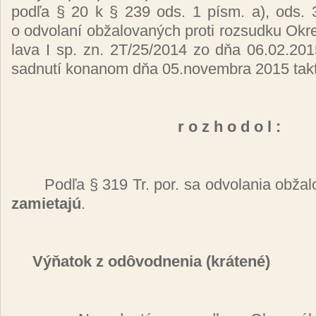
pod­ľa § 20 k § 239 ods. 1 písm. a), ods. 3
o od­vo­la­ní ob­ža­lo­va­ných pro­ti roz­sud­ku Ok­r
la­va I sp. zn. 2T/25/2014 zo dňa 06.02.2015
sad­nu­tí ko­na­nom dňa 05.no­vem­bra 2015 tak­
r o z h o d o l :
Pod­ľa § 319 Tr. por. sa od­vo­la­nia ob­ža
za­mie­ta­jú
.
Vý­ňa­tok z o
dô­vod­ne­nia (krá­te­né)