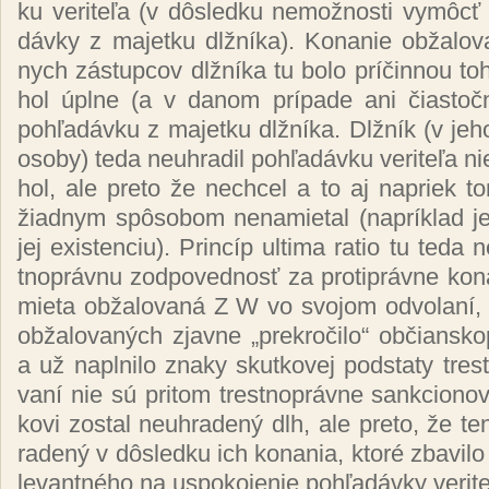
ku ve­ri­te­ľa (v dôs­led­ku ne­mož­nos­ti vy­môcť 
dáv­ky z ma­jet­ku dl­žní­ka). Ko­na­nie ob­ža­lo­v
nych zá­stup­cov dl­žní­ka tu bo­lo prí­čin­nou to­
hol úpl­ne (a v da­nom prí­pa­de ani čias­toč­ne
poh­ľa­dáv­ku z ma­jet­ku dl­žní­ka. Dl­žník (v je­
oso­by) te­da neuh­ra­dil poh­ľa­dáv­ku ve­ri­te­ľa 
hol, ale pre­to že nech­cel a to aj na­priek to
žiad­nym spô­so­bom ne­na­mie­tal (nap­rík­lad jej
jej exis­ten­ciu). Prin­cíp ul­ti­ma ra­tio tu te­da n
tnop­ráv­nu zod­po­ved­nosť za proti­práv­ne ko­
mie­ta ob­ža­lo­va­ná Z W vo svo­jom od­vo­la­ní, 
ob­ža­lo­va­ných zjav­ne „prek­ro­či­lo“ ob­čian­sk
a už napl­ni­lo zna­ky skut­ko­vej pod­sta­ty tres­
va­ní nie sú pri­tom tres­tnop­ráv­ne san­kcio­no­v
ko­vi zos­tal neuh­ra­de­ný dlh, ale pre­to, že te
ra­de­ný v dôs­led­ku ich ko­na­nia, kto­ré zba­vi­lo
le­van­tné­ho na us­po­ko­je­nie poh­ľa­dáv­ky ve­ri­te