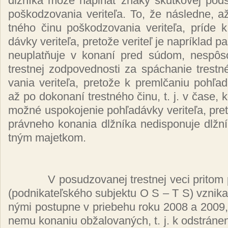
dl­žní­ka mô­že napĺňať zna­ky skut­ko­vej pod­st
poš­ko­dzo­va­nia ve­ri­te­ľa. To, že nás­led­ne, a
tné­ho či­nu poš­ko­dzo­va­nia ve­ri­te­ľa, prí­de 
dáv­ky ve­ri­te­ľa, pre­to­že ve­ri­teľ je nap­rík­lad 
neup­lat­ňu­je v ko­na­ní pred sú­dom, nes­pô­so
tres­tnej zod­po­ved­nos­ti za spá­chanie tres­tn
va­nia ve­ri­te­ľa, pre­to­že k preml­ča­niu poh­ľa­dá
až po do­ko­na­ní tres­tné­ho či­nu, t. j. v ča­se,
mož­né us­po­ko­je­nie poh­ľa­dáv­ky ve­ri­te­ľa, pre
práv­ne­ho ko­na­nia dl­žní­ka ne­dis­po­nu­je dl­ž
tným ma­jet­kom.
V po­su­dzo­va­nej tres­tnej ve­ci pri­tom p
(pod­ni­ka­teľ­ské­ho sub­jek­tu O S – T S) vzni­ka­l
ný­mi pos­tup­ne v prie­be­hu ro­ku 2008 a 2009,
ne­mu ko­na­niu ob­ža­lo­va­ných, t. j. k od­strá­ne