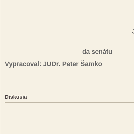
da se­ná­tu
Vy­pra­co­val: JUDr. Pe­ter Šam­ko
Diskusia