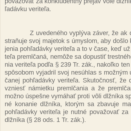
po­va­žo­vať za kon­klu­dent­ný pre­jav vô­le dl­žní
ľa­dáv­ku ve­ri­te­ľa.
Z uve­de­né­ho vy­plý­va zá­ver, že ak d
stra­ňu­je svoj ma­je­tok s úmys­lom, aby doš­lo 
je­nia poh­ľa­dáv­ky ve­ri­te­ľa a to v ča­se, keď už
te­ľa preml­ča­ná, ne­mô­že sa do­pus­tiť tres­tné­
nia ve­ri­te­ľa pod­ľa § 239 Tr. zák., na­koľ­ko te
spô­so­bom vy­jad­ril svoj ne­súh­las s mož­ným 
ča­nej poh­ľa­dáv­ky ve­ri­te­ľa. Sku­toč­nosť, že 
vzniesť ná­miet­ku preml­ča­nia a že preml­ča­
mož­no ús­peš­ne vy­má­hať pro­ti vô­li dl­žní­ka s
né ko­na­nie dl­žní­ka, kto­rým sa zba­vu­je ma­
poh­ľa­dáv­ky ve­ri­te­ľa je nut­né po­va­žo­vať za
dl­žní­ka (§ 28 ods. 1 Tr. zák.).