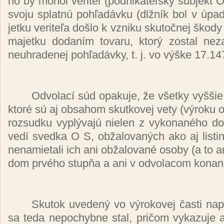
ho by mo­hol ve­ri­teľ (pod­ni­ka­teľ­ský sub­jekt 
svo­ju splat­nú poh­ľa­dáv­ku (dl­žník bol v úpa
jet­ku ve­ri­te­ľa doš­lo k vzni­ku sku­toč­nej ško­d
ma­jet­ku do­da­ním to­va­ru, kto­rý zos­tal ne­z
neuh­ra­de­nej poh­ľa­dáv­ky, t. j. vo vý­ške 17.1
Od­vo­la­cí súd opa­ku­je, že všet­ky vy­ššie
kto­ré sú aj ob­sa­hom skut­ko­vej ve­ty (vý­ro­ku o
roz­sud­ku vy­plý­va­jú nie­len z vy­ko­na­né­ho do
ve­dí sved­ka O S, ob­ža­lo­va­ných ako aj lis­ti
ne­na­mie­ta­li ich ani ob­ža­lo­va­né oso­by (a to 
dom pr­vé­ho stup­ňa a ani v od­vo­la­com ko­na­n
Sku­tok uve­de­ný vo vý­ro­ko­vej čas­ti na­p
sa te­da ne­po­chyb­ne stal, pri­čom vy­ka­zu­je aj