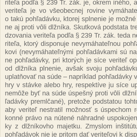
ri­te­ľa pod­ľa § 239 Tr. zák. je, ok­rem iné­ho, a
ve­ri­te­ľa je vo všeo­bec­nej ro­vi­ne vy­má­ha­t
o ta­kú poh­ľa­dáv­ku, kto­rej spl­ne­nie je mož­né 
ne aj pro­ti vô­li dl­žní­ka. Skut­ko­vá pod­sta­ta t
dzo­va­nia ve­ri­te­ľa pod­ľa § 239 Tr. zák. te­da n
ri­te­ľa, kto­rý dis­po­nu­je ne­vy­má­ha­teľ­nou poh­
ko­vi (ne­vy­má­ha­teľ­ný­mi poh­ľa­dáv­ka­mi sú nap­
ne poh­ľa­dáv­ky, pri kto­rých je sí­ce ve­ri­teľ op
od dl­žní­ka pl­ne­nie, av­šak svo­ju poh­ľa­dáv
up­lat­ňo­vať na sú­de – nap­rík­lad poh­ľa­dáv­ky vz
hry v stáv­ke ale­bo hry, res­pek­tí­ve ju sí­ce up
ne­mô­že byť na sú­de ús­peš­ný pro­ti vô­li dl­žní
ľa­dáv­ky preml­ča­né), pre­to­že pod­sta­tou toh­t
aby ve­ri­teľ nes­tra­til mož­nosť s ús­pe­chom r
kon­né prá­vo na nú­te­né náh­rad­né us­po­ko­je­n
ky z dl­žní­kov­ho ma­jet­ku. Zmys­lom in­šti­tú­t
poh­ľa­dá­vok nie je pri­tom dať ve­ri­te­ľo­vi k dis­