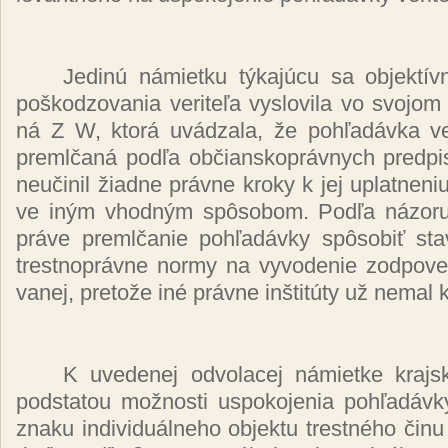
Je­di­nú ná­miet­ku tý­ka­jú­cu sa ob­jek­tív
poš­ko­dzo­va­nia ve­ri­te­ľa vy­slo­vi­la vo svo­jom 
ná Z W, kto­rá uvá­dza­la, že poh­ľa­dáv­ka ve­r
preml­ča­ná pod­ľa ob­čian­skop­ráv­nych pred­pi­so
neu­či­nil žiad­ne práv­ne kro­ky k jej up­lat­ne­ni
ve iným vhod­ným spô­so­bom. Pod­ľa ná­zo­ru o
prá­ve preml­ča­nie poh­ľa­dáv­ky spô­so­biť stav
tres­tnop­ráv­ne nor­my na vy­vo­de­nie zod­po­ved­
va­nej, pre­to­že iné práv­ne in­šti­tú­ty už ne­mal k 
K uve­de­nej od­vo­la­cej ná­miet­ke kraj
pod­sta­tou mož­nos­ti us­po­ko­je­nia poh­ľa­dáv­k
zna­ku in­di­vi­duál­ne­ho ob­jek­tu tres­tné­ho či­n