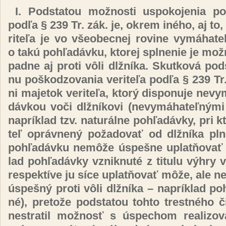
I. Pod­sta­tou mož­nos­ti us­po­ko­je­nia poh­
pod­ľa § 239 Tr. zák. je, ok­rem iné­ho, aj to,
ri­te­ľa je vo všeo­bec­nej ro­vi­ne vy­má­ha­te
o ta­kú poh­ľa­dáv­ku, kto­rej spl­ne­nie je mož­
pad­ne aj pro­ti vô­li dl­žní­ka. Skut­ko­vá pod­
nu poš­ko­dzo­va­nia ve­ri­te­ľa pod­ľa § 239 Tr
ni ma­je­tok ve­ri­te­ľa, kto­rý dis­po­nu­je ne­vy
dáv­kou vo­či dl­žní­ko­vi (ne­vy­má­ha­teľ­ný­m
nap­rík­lad tzv. na­tu­rál­ne poh­ľa­dáv­ky, pri kt
teľ op­ráv­ne­ný po­ža­do­vať od dl­žní­ka pl­
poh­ľa­dáv­ku ne­mô­že ús­peš­ne up­lat­ňo­vať
lad poh­ľa­dáv­ky vznik­nu­té z ti­tu­lu vý­hry 
res­pek­tí­ve ju sí­ce up­lat­ňo­vať mô­že, ale 
ús­peš­ný pro­ti vô­li dl­žní­ka – nap­rík­lad p
né), pre­to­že pod­sta­tou toh­to tres­tné­ho či
nes­tra­til mož­nosť s ús­pe­chom reali­zo­v