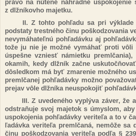
prá­vo na nú­te­né náh­rad­né us­po­ko­je­nie 
z dl­žní­kov­ho ma­jet­ku.
II. Z toh­to poh­ľa­du sa pri vý­kla­de
pod­sta­ty tres­tné­ho či­nu poš­ko­dzo­va­nia ve­r
ne­vy­má­ha­teľ­nú poh­ľa­dáv­ku aj poh­ľa­dáv
to­že ju nie je mož­né vy­má­hať pro­ti vô­li 
ús­peš­ne vzniesť ná­miet­ku preml­ča­nia), 
oka­mih, ke­dy dl­žník za­čne us­ku­toč­ňo­vať
dôs­led­kom má byť zma­re­nie mož­né­ho us­po­
preml­ča­nej poh­ľa­dáv­ky mož­no po­va­žo­va
pre­jav vô­le dl­žní­ka neus­po­ko­jiť poh­ľa­dáv­k
III.
Z uve­de­né­ho vy­plý­va zá­ver, že a
od­stra­ňu­je svoj ma­je­tok s úmys­lom, aby
us­po­ko­je­nia poh­ľa­dáv­ky ve­ri­te­ľa a to v
ľa­dáv­ka ve­ri­te­ľa preml­ča­ná, ne­mô­že sa d
či­nu poš­ko­dzo­va­nia ve­ri­te­ľa pod­ľa § 23