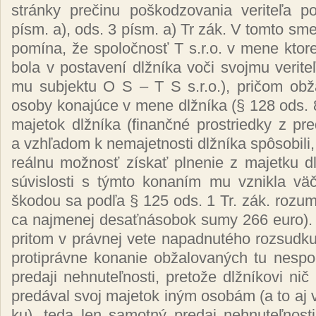
strán­ky pre­či­nu poš­ko­dzo­va­nia ve­ri­te­ľ
písm. a), ods. 3 písm. a) Tr zák. V tom­to sme­r
po­mí­na, že spo­loč­nosť T s.r.o. v me­ne kto­rej 
bo­la v pos­ta­ve­ní dl­žní­ka vo­či svoj­mu ve­ri­te­ľ
mu sub­jek­tu O S – T S s.r.o.), pri­čom ob­ža
oso­by ko­na­jú­ce v me­ne dl­žní­ka (§ 128 ods. 8 
ma­je­tok dl­žní­ka (fi­nan­čné pros­tried­ky z pre­d
a vzhľa­dom k ne­ma­jet­nos­ti dl­žní­ka spô­so­bi­li
reál­nu mož­nosť zís­kať pl­ne­nie z ma­jet­ku dl­
sú­vis­los­ti s tým­to ko­na­ním mu vznik­la vä
ško­dou sa pod­ľa § 125 ods. 1 Tr. zák. ro­zu­mi
ca naj­me­nej de­sať­ná­so­bok su­my 266 euro).
pri­tom v práv­nej ve­te na­pad­nu­té­ho roz­sud­ku
proti­práv­ne ko­na­nie ob­ža­lo­va­ných tu nes­po
pre­da­ji neh­nu­teľ­nos­ti, pre­to­že dl­žní­ko­vi n
pre­dá­val svoj ma­je­tok iným oso­bám (a to aj 
ku), te­da len sa­mot­ný pre­daj neh­nu­teľ­nos­t