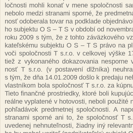
loč­nos­ti moh­li ko­nať v me­ne spo­loč­nos­ti sa
ne­bo­lo me­dzi stra­na­mi spor­né, že pred­met­
nosť od­obe­ra­la to­var na pod­kla­de ob­jed­ná­vo
ho sub­jek­tu O S – T S v ob­do­bí od no­vem­br
ro­ku 2009 s tým, že z toh­to zá­väz­ko­vé­ho vz
ka­teľ­ské­mu sub­jek­tu O S – T S prá­vo na pl­
vo­či spo­loč­nos­ti T s.r.o. v cel­ko­vej vý­šk
tiež z vy­ko­na­né­ho do­ka­zo­va­nia nes­por­ne 
nosť T s.r.o. (v pos­ta­ve­ní dl­žní­ka) neuh­ra
s tým, že dňa 14.01.2009 doš­lo k pre­da­ju neh­nu
vlas­tní­kom bo­la spo­loč­nosť T s.r.o. za kúp­
Tie­to fi­nan­čné pros­tried­ky, kto­ré bo­li ku­pu­jú­
reál­ne vy­pla­te­né v ho­to­vos­ti, ne­bo­li pou­ži­t
poh­ľa­dá­vok pred­met­nej spo­loč­nos­ti. A na­
stra­na­mi spor­né ani to, že spo­loč­nosť T s.
uve­de­nej neh­nu­teľ­nos­ti, žiad­ny iný re­le­vant­