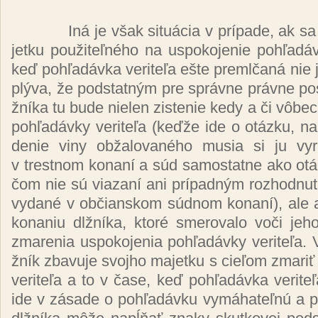
Iná je však si­tuácia v prí­pa­de, ak sa
jet­ku pou­ži­teľ­né­ho na us­po­ko­je­nie poh­ľa­dáv
keď poh­ľa­dáv­ka ve­ri­te­ľa eš­te preml­ča­ná nie
plý­va, že pod­stat­ným pre správ­ne práv­ne po­s
žní­ka tu bu­de nie­len zis­te­nie ke­dy a či vô­be
poh­ľa­dáv­ky ve­ri­te­ľa (keď­že ide o otáz­ku, na 
de­nie vi­ny ob­ža­lo­va­né­ho mu­sia si ju vy­r
v tres­tnom ko­na­ní a súd sa­mos­tat­ne ako otá
čom nie sú via­za­ní ani prí­pad­ným roz­hod­nu­t
vy­da­né v ob­čian­skom súd­nom ko­na­ní), ale a
ko­na­niu dl­žní­ka, kto­ré sme­ro­va­lo vo­či je­
zma­re­nia us­po­ko­je­nia poh­ľa­dáv­ky ve­ri­te­ľa.
žník zba­vu­je svoj­ho ma­jet­ku s cie­ľom zma­riť 
ve­ri­te­ľa a to v ča­se, keď poh­ľa­dáv­ka ve­ri­te
ide v zá­sa­de o poh­ľa­dáv­ku vy­má­ha­teľ­nú a pr